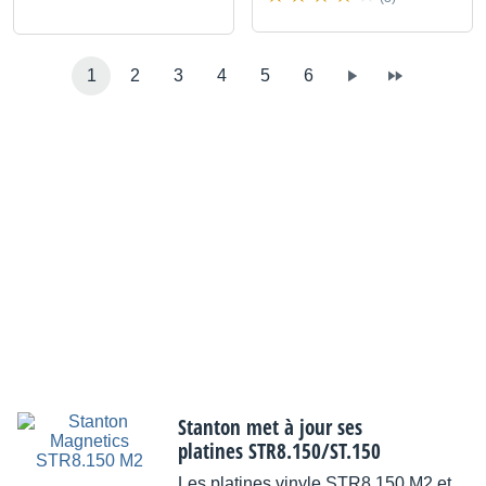
1
2
3
4
5
6
Stanton met à jour ses
platines STR8.150/ST.150
Les platines vinyle STR8.150 M2 et