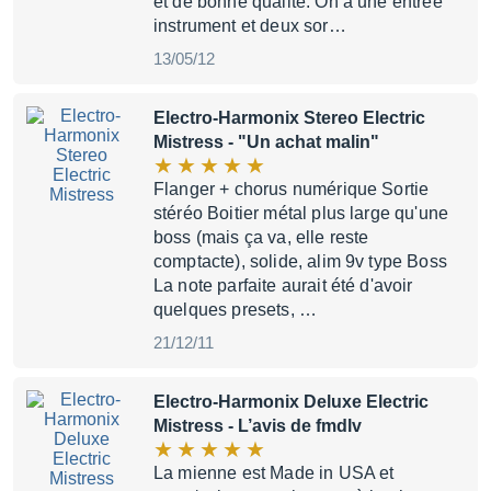
et de bonne qualité. On a une entrée
instrument et deux sor…
13/05/12
Electro-Harmonix Stereo Electric
Mistress
- "Un achat malin"
Flanger + chorus numérique Sortie
stéréo Boitier métal plus large qu'une
boss (mais ça va, elle reste
comptacte), solide, alim 9v type Boss
La note parfaite aurait été d'avoir
quelques presets, …
21/12/11
Electro-Harmonix Deluxe Electric
Mistress
- L’avis de fmdlv
La mienne est Made in USA et