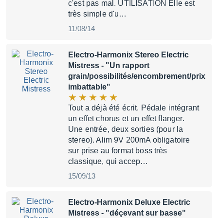
c'est pas mal. UTILISATION Elle est
très simple d'u…
11/08/14
Electro-Harmonix Stereo Electric
Mistress
- "Un rapport
grain/possibilités/encombrement/prix
imbattable"
Tout a déjà été écrit. Pédale intégrant
un effet chorus et un effet flanger.
Une entrée, deux sorties (pour la
stereo). Alim 9V 200mA obligatoire
sur prise au format boss très
classique, qui accep…
15/09/13
Electro-Harmonix Deluxe Electric
Mistress
- "déçevant sur basse"