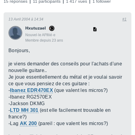
15 réponses
11 participants
1 417 vues
1 follower
13 Avril 2004 à 14:34
#1
Hxutuzael
Nouvel·le AFfilié·e
Membre depuis 23 ans
Bonjours,
je viens demander des conseils pour l'achats d'une
nouvelle guitare..
Je joue essentiellement du métal et je voulai savoir
ce que vous pensiez de ces guitare :
-
Ibanez EDR470EX
(que valent les micros?)
-Ibanez RG2570EX
-Jackson DKMG
-
LTD MH 301
(est elle facilement trouvable en
france?)
-Lag
AK 200
(pareil : que valent les micros?)