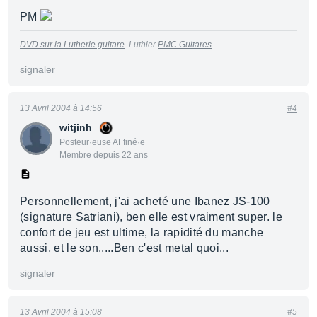
PM
DVD sur la Lutherie guitare
. Luthier
PMC Guitares
signaler
13 Avril 2004 à 14:56
#4
witjinh
Posteur·euse AFfiné·e
Membre depuis 22 ans
Personnellement, j'ai acheté une Ibanez JS-100
(signature Satriani), ben elle est vraiment super. le
confort de jeu est ultime, la rapidité du manche
aussi, et le son.....Ben c'est metal quoi...
signaler
13 Avril 2004 à 15:08
#5