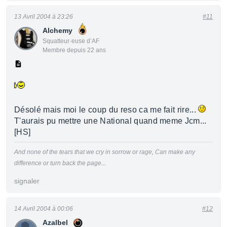
13 Avril 2004 à 23:26
#11
Alchemy
Squatteur·euse d’AF
Membre depuis 22 ans
Désolé mais moi le coup du reso ca me fait rire...
T'aurais pu mettre une National quand meme Jcm...
[HS]
And none of the tears that we cry in sorrow or rage,
Can make any
difference or turn back the page...
signaler
14 Avril 2004 à 00:06
#12
Azalbel