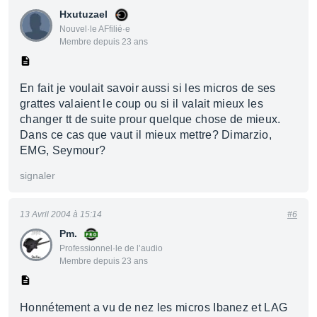
Hxutuzael
Nouvel·le AFfilié·e
Membre depuis 23 ans
En fait je voulait savoir aussi si les micros de ses
grattes valaient le coup ou si il valait mieux les
changer tt de suite prour quelque chose de mieux.
Dans ce cas que vaut il mieux mettre? Dimarzio,
EMG, Seymour?
signaler
13 Avril 2004 à 15:14
#6
Pm.
Professionnel·le de l’audio
Membre depuis 23 ans
Honnétement a vu de nez les micros Ibanez et LAG