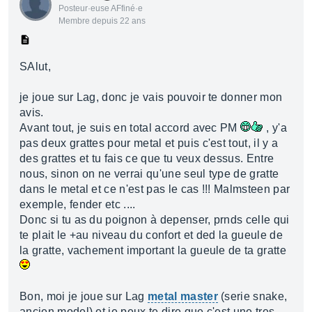
Posteur·euse AFfiné·e
Membre depuis 22 ans
SAlut,
je joue sur Lag, donc je vais pouvoir te donner mon
avis.
Avant tout, je suis en total accord avec PM
, y'a
pas deux grattes pour metal et puis c'est tout, il y a
des grattes et tu fais ce que tu veux dessus. Entre
nous, sinon on ne verrai qu'une seul type de gratte
dans le metal et ce n'est pas le cas !!! Malmsteen par
exemple, fender etc ....
Donc si tu as du poignon à depenser, prnds celle qui
te plait le +au niveau du confort et ded la gueule de
la gratte, vachement important la gueule de ta gratte
Bon, moi je joue sur Lag
metal master
(serie snake,
ancien model) et je peux te dire que c'est une tres