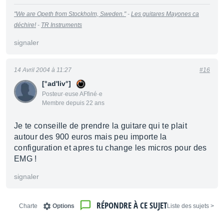
"We are Opeth from Stockholm, Sweden."
-
Les guitares Mayones ca
déchire!
-
TR Instruments
signaler
14 Avril 2004 à 11:27
#16
[°ad'liv°]
Posteur·euse AFfiné·e
Membre depuis 22 ans
Je te conseille de prendre la guitare qui te plait
autour des 900 euros mais peu importe la
configuration et apres tu change les micros pour des
EMG !
signaler
RÉPONDRE À CE SUJET
Charte
Options
< Liste des sujets