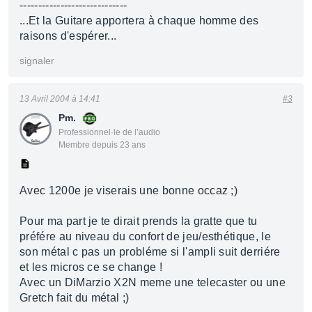
-----------------------------
...Et la Guitare apportera à chaque homme des
raisons d'espérer...
signaler
13 Avril 2004 à 14:41
#3
Pm.
Professionnel·le de l’audio
Membre depuis 23 ans
Avec 1200e je viserais une bonne occaz ;)
Pour ma part je te dirait prends la gratte que tu
préfére au niveau du confort de jeu/esthétique, le
son métal c pas un probléme si l'ampli suit derriére
et les micros ce se change !
Avec un DiMarzio X2N meme une telecaster ou une
Gretch fait du métal ;)