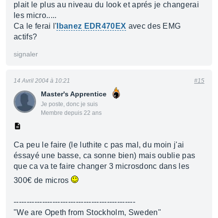
plait le plus au niveau du look et aprés je changerai
les micro.....
Ca le ferai l'
Ibanez EDR470EX
avec des EMG
actifs?
signaler
14 Avril 2004 à 10:21
#15
Master's Apprentice
Je poste, donc je suis
Membre depuis 22 ans
Ca peu le faire (le luthite c pas mal, du moin j'ai
éssayé une basse, ca sonne bien) mais oublie pas
que ca va te faire changer 3 microsdonc dans les
300€ de micros
-----------------------------------------------
"We are Opeth from Stockholm, Sweden"