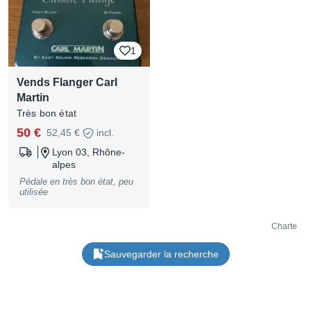
boitier. :-/ Silencieux, fiable,
solide avec alimentation
intégrée. Je le vends car j'en
ai déjà deux et que je n'en ai
plus usage de celui-ci.
1
Vends Flanger Carl
Martin
Très bon état
50 €
52,45 €
incl.
Lyon 03, Rhône-
alpes
Pédale en très bon état, peu
utilisée
Charte
Sauvegarder la recherche