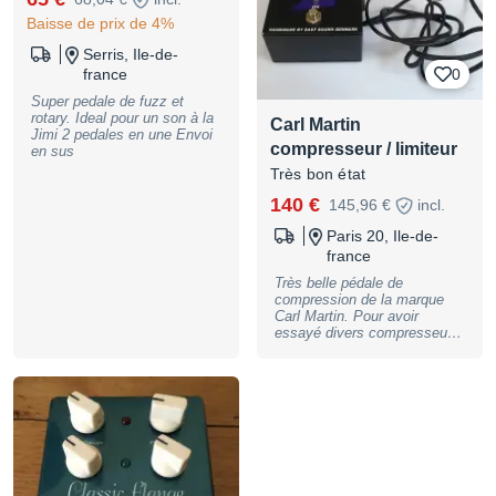
Baisse de prix de 4%
Serris, Ile-de-
france
0
Super pedale de fuzz et
rotary. Ideal pour un son à la
Carl Martin
Jimi 2 pedales en une Envoi
compresseur / limiteur
en sus
Très bon état
140 €
145,96 €
incl.
Paris 20, Ile-de-
france
Très belle pédale de
compression de la marque
Carl Martin. Pour avoir
essayé divers compresseurs,
c'est pour moi le meilleur
dans cette catégorie.
Réglages subtiles, linéaires
qui permettent des réglages
en finesse, tout en
respectant le son de
l'instrument. Utilisé sur basse
et guitare. Super état, juste
un accro dans un coin du