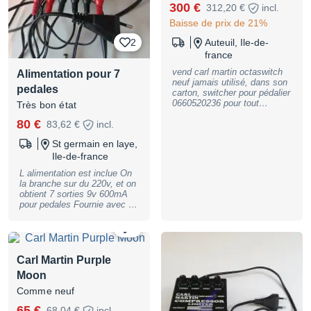
300 €
312,20 €
incl.
Baisse de prix de 21%
2
Auteuil, Ile-de-
france
vend carl martin octaswitch
Alimentation pour 7
neuf jamais utilisé, dans son
pedales
carton, switcher pour pédalier
0660520236 pour tout
Très bon état
renseignements
80 €
83,62 €
incl.
St germain en laye,
Ile-de-france
L alimentation est inclue On
la branche sur du 220v, et on
obtient 7 sorties 9v 600mA
pour pedales Fournie avec 6
câbles (câbles manquant
facile a trouver)
0
Carl Martin Purple
Moon
Comme neuf
65 €
68,04 €
incl.