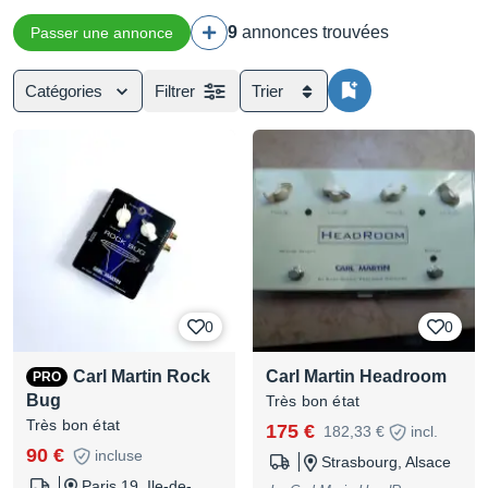
9
annonces trouvées
Passer une annonce
Catégories
Filtrer
Trier
0
0
Carl Martin Rock
Carl Martin Headroom
PRO
Bug
Très bon état
Très bon état
175 €
182,33 €
incl.
90 €
incluse
Strasbourg, Alsace
Paris 19, Ile-de-