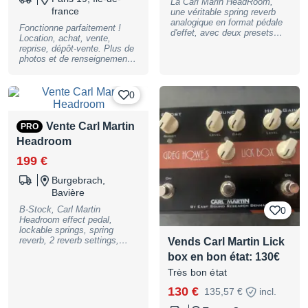
La Carl Marin HeadRoom,
france
une véritable spring reverb
analogique en format pédale
Fonctionne parfaitement !
d'effet, avec deux presets
Location, achat, vente,
pour plus de polyvalence. En
reprise, dépôt-vente. Plus de
parfait état, sans la boite
photos et de renseignements
sur demande. Peut être
envoyée où vous le
souhaitez. Le magasin se
0
trouve, sur RENDEZ-VOUS,
au 60 rue Riquet, 75019
Paris. Paiement possible en
Vente Carl Martin
PRO
2, 3, 4, 10 ou 12 fois !
Headroom
BASSNGUITAR
199 €
Burgebrach,
Bavière
B-Stock, Carl Martin
0
Headroom effect pedal,
lockable springs, spring
reverb, 2 reverb settings,
Vends Carl Martin Lick
switchabler, control for level
box en bon état: 130€
A,level B,tone A and tone B,
switch for for reverb select
Très bon état
and bypass, current supply
130 €
135,57 €
incl.
with 9V Power Supply
(409939) or Battery (417473)