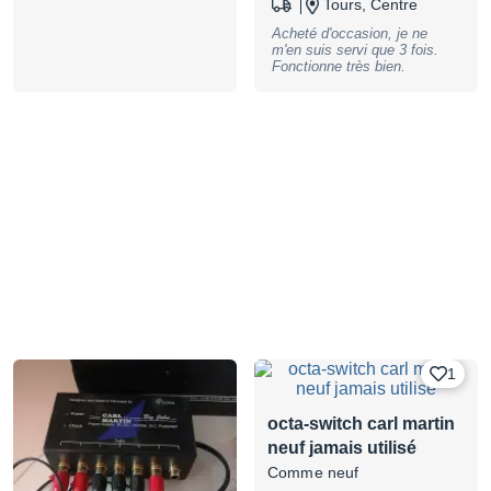
Tours, Centre
( both not included), B-Stock
with full warranty, may have
Acheté d'occasion, je ne
slight traces of use
m'en suis servi que 3 fois.
Fonctionne très bien.
1
octa-switch carl martin
neuf jamais utilisé
Comme neuf