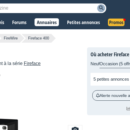
vis
Forums
Annuaires
Petites annonces
Promos
FireWire
Fireface 400
Où acheter Fireface
t à la série
Fireface
Neuf
Occasion (5 off
5 petites annonces
Alerte nouvelle