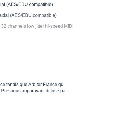
xial (AES/EBU compatible)
oaxial (AES/EBU compatible)
r 32 channels low jitter hi-speed MIDI
muted)
e tandis que Arbiter France qui
 Presonus auparavant diffusé par