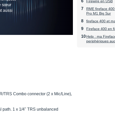
Firewire en USB
te sœur
RME fireface 400
t aussi
Pro M1 Big Sur
fireface 400 et m
Fireface 400 en f
Help : ma Firefac
periphériques aud
XLR/TRS Combo connector (2 x Mic/Line),
l path. 1 x 1/4" TRS unbalanced