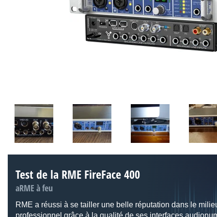
Test de la RME FireFace 400
aRME à feu
RME a réussi à se tailler une belle réputation dans le milie
professionnel grâce à la qualité de ses interfaces audionu