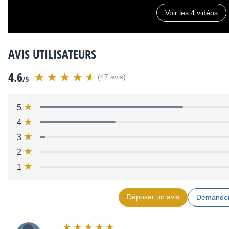
Voir les 4 vidéos
AVIS UTILISATEURS
4.6
(47 avis)
/5
5
4
3
2
1
Déposer un avis
Demander