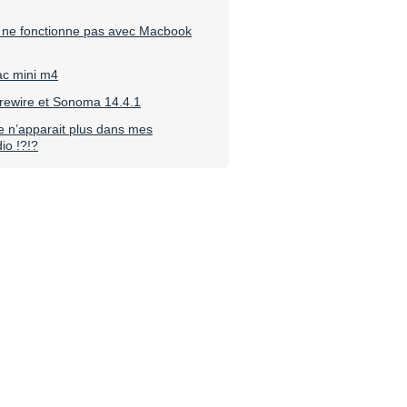
 ne fonctionne pas avec Macbook
ac mini m4
irewire et Sonoma 14.4.1
e n’apparait plus dans mes
io !?!?