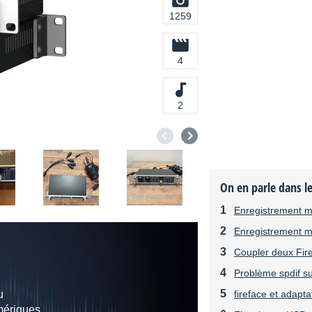
1259
4
2
On en parle dans l
Enregistrement 
Enregistrement 
Coupler deux Fir
Problème spdif su
u
fireface et adapta
mériques,