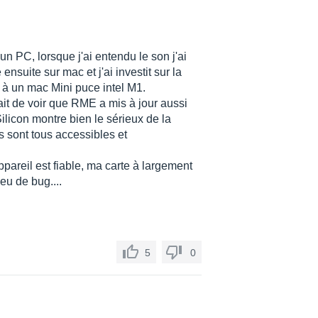
n PC, lorsque j'ai entendu le son j'ai
nsuite sur mac et j'ai investit sur la
té à un mac Mini puce intel M1.
ait de voir que RME a mis à jour aussi
ilicon montre bien le sérieux de la
rs sont tous accessibles et
ppareil est fiable, ma carte à largement
eu de bug....
5
0