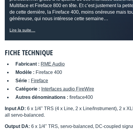
Multiface et Fireface 800 en tête. Et c’est justement la peti
de cette dernière, la Fireface 400, moins onéreuse mais tou
généreuse, qui nous intéresse cette semaine…
Lire la suite…
FICHE TECHNIQUE
Fabricant :
RME Audio
Modèle :
Fireface 400
Série :
Fireface
Catégorie :
Interfaces audio FireWire
Autres dénominations :
fireface400
Input AD:
6 x 1/4" TRS (4 x Line, 2 x Line/Instrument), 2 x 
all servo-balanced.
Output DA:
6 x 1/4" TRS, servo-balanced, DC-coupled signa