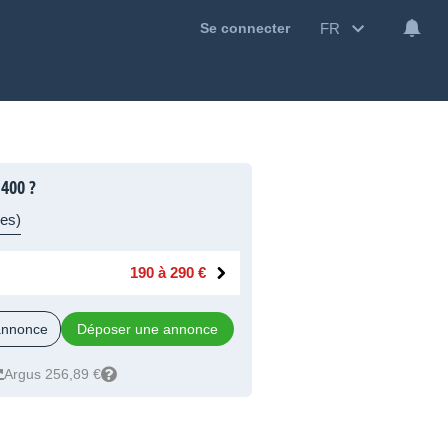
FR
Se connecter
 400 ?
res)
190 à 290 €
 annonce
Déposer une annonce
Argus 256,89 €