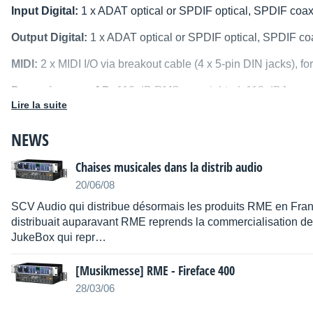
Input Digital:
1 x ADAT optical or SPDIF optical, SPDIF coa
Output Digital:
1 x ADAT optical or SPDIF optical, SPDIF c
MIDI:
2 x MIDI I/O via breakout cable (4 x 5-pin DIN jacks), fo
Dynamic range AD:
110 dB RMS unweighted, 113 dBA
Lire la suite
THD AD:
< -100 dB (< 0.001 %)
NEWS
THD+N AD:
< -98 dB (< 0.0012 %)
Chaises musicales dans la distrib audio
Crosstalk AD:
> 110 dB
20/06/08
Dynamic range DA:
110 dB RMS unweighted, 113 dBA (un
SCV Audio qui distribue désormais les produits RME en Franc
distribuait auparavant RME reprends la commercialisation de
THD DA:
-100 dB (0.001 %)
JukeBox qui repr…
THD+N DA:
-96 dB (0.0015 %)
[Musikmesse] RME - Fireface 400
Crosstalk DA:
> 110 dB
28/03/06
Input/Output level for 0 dBFS @ Hi Gain:
+19 dBu