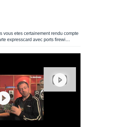
128, 176.4, 192 kHz
vous vous etes certainement rendu compte
carte expresscard avec ports firewi…
.1 kHz)
 kHz)
Hz)