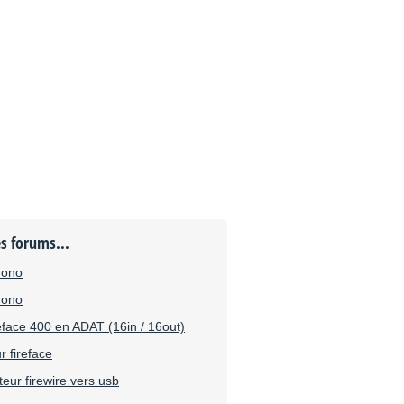
es forums...
mono
mono
eface 400 en ADAT (16in / 16out)
r fireface
teur firewire vers usb