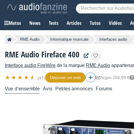
Matos
News
Tests
Articles
Tutos
Vidéos
A
RME Audio
Informatique musicale
Interfaces audio
RME Audio Fireface 400
Interface audio FireWire
de la marque
RME Audio
appartenan
Déposer un avis
Argus 256,89 €
(47)
Vue d’ensemble
Avis
Petites annonces
Forums