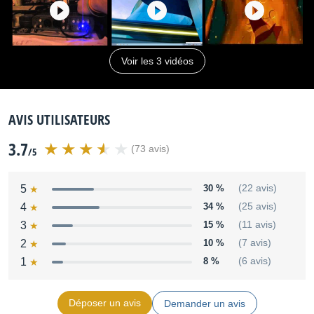
Voir les 3 vidéos
AVIS UTILISATEURS
3.7
(73 avis)
/5
5
30 %
(22 avis)
4
34 %
(25 avis)
3
15 %
(11 avis)
2
10 %
(7 avis)
1
8 %
(6 avis)
Déposer un avis
Demander un avis