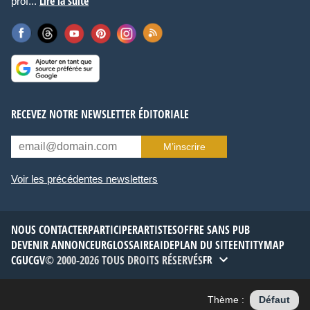
Lire la suite
prof...
RECEVEZ NOTRE NEWSLETTER ÉDITORIALE
M’inscrire
Voir les précédentes newsletters
NOUS CONTACTER
PARTICIPER
ARTISTES
OFFRE SANS PUB
DEVENIR ANNONCEUR
GLOSSAIRE
AIDE
PLAN DU SITE
ENTITYMAP
CGU
CGV
© 2000-2026 TOUS DROITS RÉSERVÉS
FR
Thème :
Défaut