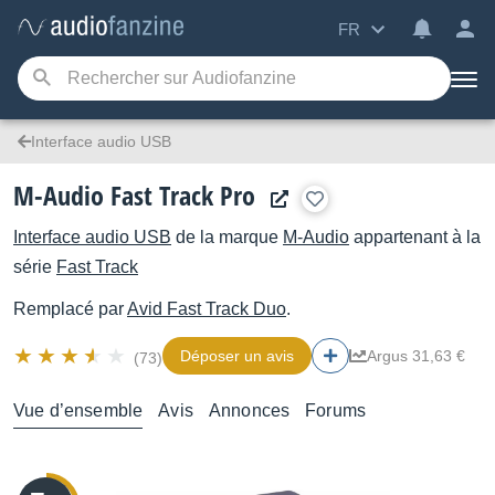
FR
Interface audio USB
M-Audio Fast Track Pro
Interface audio USB
de la marque
M-Audio
appartenant à la
série
Fast Track
Remplacé par
Avid
Fast Track Duo
.
Déposer un avis
Argus 31,63 €
(73)
Vue d’ensemble
Avis
Annonces
Forums