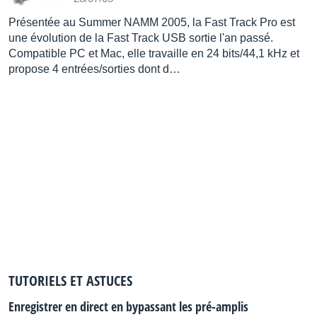
Sortie Casque.
Présentée au Summer NAMM 2005, la Fast Track Pro est
E/S Numériques :
une évolution de la Fast Track USB sortie l'an passé.
S/PDIF Coaxial : 1 entrée(s).
Compatible PC et Mac, elle travaille en 24 bits/44,1 kHz et
S/PDIF Coaxial : 1 sortie(s).
propose 4 entrées/sorties dont d…
E/S MIDI :
1 entrée(s) MIDI.
1 sortie(s) MIDI.
Logiciels :
Drivers Windows/XP.
Drivers MacOS/10.x.
Drivers ASIO/WDM.
Source : M-Audio
Distribué par
M-Audio/LaBoiteNoireDuMusicien
TUTORIELS ET ASTUCES
Enregistrer en direct en bypassant les pré-amplis