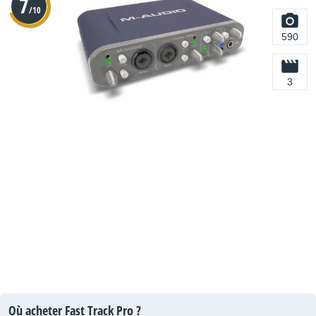
7
/10
590
3
Où acheter Fast Track Pro ?