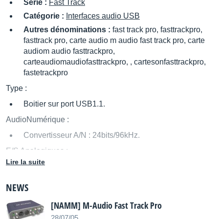
Série :
Fast Track
Catégorie :
Interfaces audio USB
Autres dénominations :
fast track pro, fasttrackpro,
fasttrack pro, carte audio m audio fast track pro, carte
audiom audio fasttrackpro,
carteaudiomaudiofasttrackpro, , cartesonfasttrackpro,
fastetrackpro
Type :
Boitier sur port USB1.1.
AudioNumérique :
Convertisseur A/N : 24bits/96kHz.
E/S Analogiques :
Lire la suite
2 entrée(s) XLR commutable(s) +4dBu/-10dBv.
Alimentation phantom.
NEWS
2 sortie(s) Jack 6,35.
[NAMM] M-Audio Fast Track Pro
4 sortie(s) RCA.
28/07/05