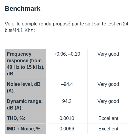
Bench­mark
Voici le compte rendu proposé par le soft sur le test en 24
bits/44.1 Khz :
Frequency
+0.06, –0.10
Very good
response (from
40 Hz to 15 kHz),
dB:
Noise level, dB
–94.4
Very good
(A):
Dyna­mic range,
94.2
Very good
dB (A):
THD, %:
0.0010
Excellent
IMD + Noise, %:
0.0066
Excellent