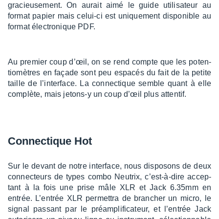
gracieu­se­ment. On aurait aimé le guide utili­sa­teur au
format papier mais celui-ci est unique­ment dispo­nible au
format élec­tro­nique PDF.
Au premier coup d’œil, on se rend compte que les poten­
tio­mètres en façade sont peu espa­cés du fait de la petite
taille de l’in­ter­face. La connec­tique semble quant à elle
complète, mais jetons-y un coup d’œil plus atten­tif.
Connec­tique Hot
Sur le devant de notre inter­face, nous dispo­sons de deux
connec­teurs de types combo Neutrix, c’est-à-dire accep­
tant à la fois une prise mâle XLR et Jack 6.35mm en
entrée. L’en­trée XLR permet­tra de bran­cher un micro, le
signal passant par le préam­pli­fi­ca­teur, et l’en­trée Jack