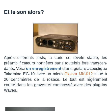
Et le son alors?
Après diffé­rents tests, la carte se révèle stable, les
préam­pli­fi­ca­teurs honnêtes sans toute­fois être trans­cen­
dants. Voici
un enre­gis­tre­ment
d’une guitare acous­tique
Taka­mine EG-10 avec un micro
Oktava MK-012
situé à
20 centi­mètres de la rosace. Le tout est légè­re­ment
coupé dans les graves et compressé avec des plug-ins
Waves.