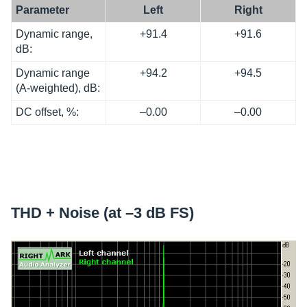
Para­me­ter
Left
Right
Dyna­mic range,
+91.4
+91.6
dB:
Dyna­mic range
+94.2
+94.5
(A-weigh­ted), dB:
DC offset, %:
–0.00
–0.00
THD + Noise (at –3 dB FS)