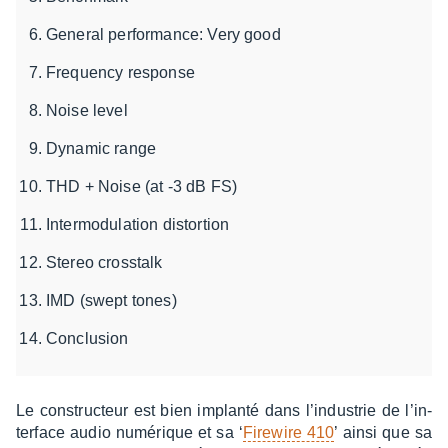
General performance: Very good
Frequency response
Noise level
Dynamic range
THD + Noise (at -3 dB FS)
Intermodulation distortion
Stereo crosstalk
IMD (swept tones)
Conclusion
Le construc­teur est bien implanté dans l’in­dus­trie de l’in­
ter­face audio numé­rique et sa ‘
Fire­wire 410
’ ainsi que sa