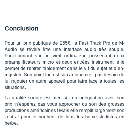
Conclu­sion
Pour un prix publique de 265€, la Fast Track Pro de M-
Audio se révèle être une inter­face audio très souple.
Fonc­tion­nant sur un vieil ordi­na­teur, possé­dant deux
préam­pli­fi­ca­teurs micro et deux entrées instru­ment, elle
permet de rentrer rapi­de­ment dans le vif du sujet et d’en­
re­gis­trer. Son point fort est son auto­no­mie : pas besoin de
lui rajou­ter un autre appa­reil pour faire face à toutes les
situa­tions.
La qualité sonore est bien sûr en adéqua­tion avec son
prix, n’es­pé­rez pas vous appro­cher du son des grosses
produc­tions améri­caines ! Mais elle remplit large­ment son
contrat pour le bonheur de tous les home-studistes en
herbe.