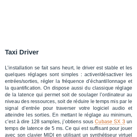
Taxi Driver
L’ins­tal­la­tion se fait sans heurt, le driver est stable et les
quelques réglages sont simples : acti­ver/désac­ti­ver les
entrées/sorties, régler la fréquence d’échan­tillon­nage et
la quan­ti­fi­ca­tion. On dispose aussi du clas­sique réglage
de la latence qui permet soit de soula­ger l’or­di­na­teur au
niveau des ressources, soit de réduire le temps mis par le
signal d’en­trée pour traver­ser votre logi­ciel audio et
atteindre les sorties. En mettant le réglage au mini­mum,
c’est à dire 128 samples, j’ob­tiens sous
Cubase SX 3
un
temps de latence de 5 ms. Ce qui est suffi­sant pour jouer
avec son clavier MIDI en utili­sant un synthé­ti­seur virtuel