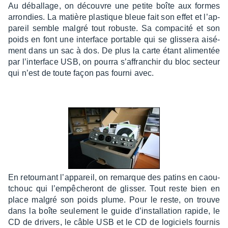
Au débal­lage, on découvre une petite boîte aux formes
arron­dies. La matière plas­tique bleue fait son effet et l’ap­
pa­reil semble malgré tout robuste. Sa compa­cité et son
poids en font une inter­face portable qui se glis­sera aisé­
ment dans un sac à dos. De plus la carte étant alimen­tée
par l’in­ter­face USB, on pourra s’af­fran­chir du bloc secteur
qui n’est de toute façon pas fourni avec.
En retour­nant l’ap­pa­reil, on remarque des patins en caou­
tchouc qui l’em­pê­che­ront de glis­ser. Tout reste bien en
place malgré son poids plume. Pour le reste, on trouve
dans la boîte seule­ment le guide d’ins­tal­la­tion rapide, le
CD de drivers, le câble USB et le CD de logi­ciels four­nis