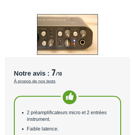
7
Notre avis :
/10
À propos de nos tests
Points forts
2 préamplificateurs micro et 2 entrées
instrument.
Faible latence.