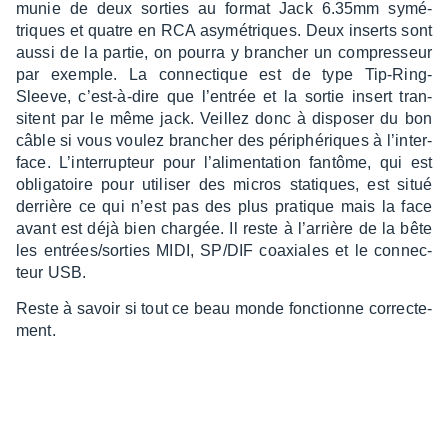
munie de deux sorties au format Jack 6.35mm symé­
triques et quatre en RCA asymé­triques. Deux inserts sont
aussi de la partie, on pourra y bran­cher un compres­seur
par exemple. La connec­tique est de type Tip-Ring-
Sleeve, c’est-à-dire que l’en­trée et la sortie insert tran­
sitent par le même jack. Veillez donc à dispo­ser du bon
câble si vous voulez bran­cher des péri­phé­riques à l’in­ter­
face. L’in­ter­rup­teur pour l’ali­men­ta­tion fantôme, qui est
obli­ga­toire pour utili­ser des micros statiques, est situé
derrière ce qui n’est pas des plus pratique mais la face
avant est déjà bien char­gée. Il reste à l’ar­rière de la bête
les entrées/sorties MIDI, SP/DIF coaxiales et le connec­
teur USB.
Reste à savoir si tout ce beau monde fonc­tionne correc­te­
ment.