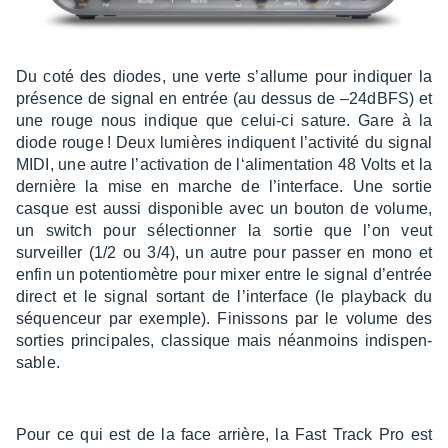
Du coté des diodes, une verte s’al­lume pour indiquer la
présence de signal en entrée (au dessus de –24dBFS) et
une rouge nous indique que celui-ci sature. Gare à la
diode rouge ! Deux lumières indiquent l’ac­ti­vité du signal
MIDI, une autre l’ac­ti­va­tion de l‘ali­men­ta­tion 48 Volts et la
dernière la mise en marche de l’in­ter­face. Une sortie
casque est aussi dispo­nible avec un bouton de volume,
un switch pour sélec­tion­ner la sortie que l’on veut
surveiller (1/2 ou 3/4), un autre pour passer en mono et
enfin un poten­tio­mètre pour mixer entre le signal d’en­trée
direct et le signal sortant de l’in­ter­face (le play­back du
séquen­ceur par exemple). Finis­sons par le volume des
sorties prin­ci­pales, clas­sique mais néan­moins indis­pen­
sable.
Pour ce qui est de la face arrière, la Fast Track Pro est