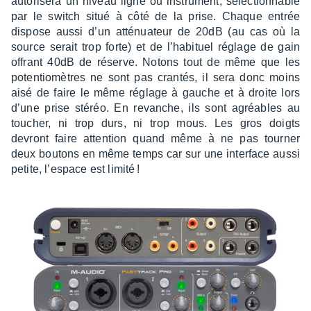
auto­ri­sera un niveau ligne ou instru­ment, sélec­tion­nable
par le switch situé à côté de la prise. Chaque entrée
dispose aussi d’un atté­nua­teur de 20dB (au cas où la
source serait trop forte) et de l’ha­bi­tuel réglage de gain
offrant 40dB de réserve. Notons tout de même que les
poten­tio­mètres ne sont pas cran­tés, il sera donc moins
aisé de faire le même réglage à gauche et à droite lors
d’une prise stéréo. En revanche, ils sont agréables au
toucher, ni trop durs, ni trop mous. Les gros doigts
devront faire atten­tion quand même à ne pas tour­ner
deux boutons en même temps car sur une inter­face aussi
petite, l’es­pace est limité !