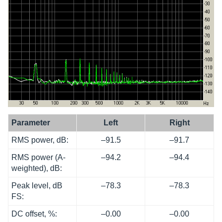
Para­me­ter
Left
Right
RMS power, dB:
–91.5
–91.7
RMS power (A-
–94.2
–94.4
weigh­ted), dB:
Peak level, dB
–78.3
–78.3
FS:
DC offset, %:
–0.00
–0.00