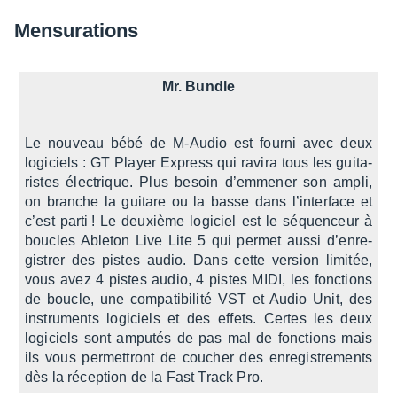
Mensu­ra­tions
Mr. Bundle
Le nouveau bébé de M-Audio est fourni avec deux
logi­ciels : GT Player Express qui ravira tous les guita­
ristes élec­trique. Plus besoin d’em­me­ner son ampli,
on branche la guitare ou la basse dans l’in­ter­face et
c’est parti ! Le deuxième logi­ciel est le séquen­ceur à
boucles Able­ton Live Lite 5 qui permet aussi d’en­re­
gis­trer des pistes audio. Dans cette version limi­tée,
vous avez 4 pistes audio, 4 pistes MIDI, les fonc­tions
de boucle, une compa­ti­bi­lité VST et Audio Unit, des
instru­ments logi­ciels et des effets. Certes les deux
logi­ciels sont ampu­tés de pas mal de fonc­tions mais
ils vous permet­tront de coucher des enre­gis­tre­ments
dès la récep­tion de la Fast Track Pro.