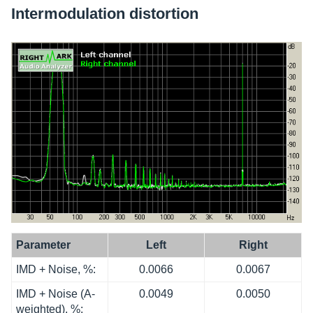
Inter­mo­du­la­tion distor­tion
Para­me­ter
Left
Right
IMD + Noise, %:
0.0066
0.0067
IMD + Noise (A-
0.0049
0.0050
weigh­ted), %: