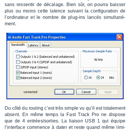
sans ressen­tir de déca­lage. Bien sûr, on pourra bais­ser
plus ou moins cette latence suivant la confi­gu­ra­tion de
l’or­di­na­teur et le nombre de plug-ins lancés simul­ta­né­
ment.
Du côté du routing c’est très simple vu qu’il est tota­le­ment
absent. En même temps la Fast Track Pro ne dispose
que de 4 entrées/sorties. La liai­son USB 1 qui équipe
l’in­ter­face commence à dater et reste quand même limi­