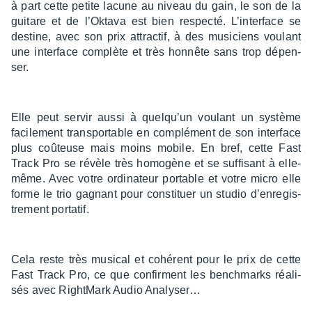
à part cette petite lacune au niveau du gain, le son de la
guitare et de l’Ok­tava est bien respecté. L’in­ter­face se
destine, avec son prix attrac­tif, à des musi­ciens voulant
une inter­face complète et très honnête sans trop dépen­
ser.
Elle peut servir aussi à quelqu’un voulant un système
faci­le­ment trans­por­table en complé­ment de son inter­face
plus coûteuse mais moins mobile. En bref, cette Fast
Track Pro se révèle très homo­gène et se suffi­sant à elle-
même. Avec votre ordi­na­teur portable et votre micro elle
forme le trio gagnant pour consti­tuer un studio d’en­re­gis­
tre­ment porta­tif.
Cela reste très musi­cal et cohé­rent pour le prix de cette
Fast Track Pro, ce que confirment les bench­marks réali­
sés avec Right­Mark Audio Analy­ser…