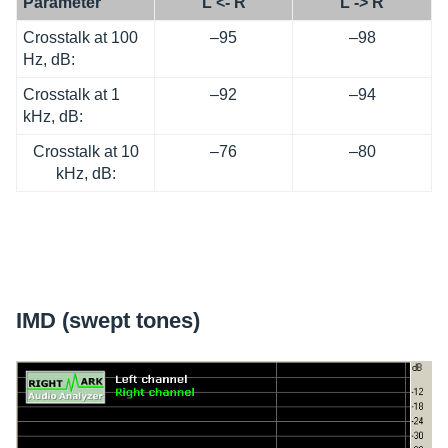
Para­me­ter
L <- R
L -> R
Cross­talk at 100
–95
–98
Hz, dB:
Cross­talk at 1
–92
–94
kHz, dB:
Cross­talk at 10
–76
–80
kHz, dB:
IMD (swept tones)