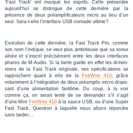
‘Fast Track’ ont marqué les esprits. Celle présen­tée
aujour­d’hui se distingue de cette dernière par la
présence de deux préam­pli­fi­ca­teurs micro au lieu d’un
seul. Sera-t-elle l’in­ter­face USB nomade ultime?
Evolu­tion de cette dernière, la Fast Track Pro, comme
son nom l’in­dique, se veut plus ambi­tieuse que sa soeur
aînée et s’ins­crit préci­sé­ment entre les deux inter­faces
phares de M-Audio. Si la belle garde en effet les dimen­
sions de la Fast Track origi­nale, ses spéci­fi­ca­tions se
rapprochent quant à elle de la
Fire­Wire 410
, grâce
notam­ment à l’in­té­gra­tion de deux préam­plis micro dispo­
sant d’une alimen­ta­tion fantôme. Du coup, à la voir
comme ça, on serait tenté de se deman­der s’il s’agit
d’une Mini
Fire­Wire 410
à la sauce USB, ou d’une Super
Fast Track. Ques­tion à laquelle nous allons répondre
sans tarder…