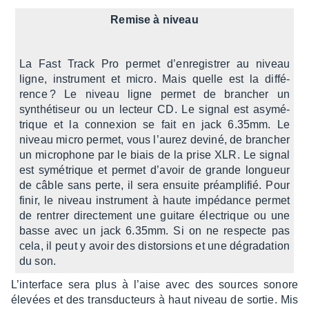
Remise à niveau
La Fast Track Pro permet d’en­re­gis­trer au niveau
ligne, instru­ment et micro. Mais quelle est la diffé­
rence ? Le niveau ligne permet de bran­cher un
synthé­ti­seur ou un lecteur CD. Le signal est asymé­
trique et la connexion se fait en jack 6.35mm. Le
niveau micro permet, vous l’au­rez deviné, de bran­cher
un micro­phone par le biais de la prise XLR. Le signal
est symé­trique et permet d’avoir de grande longueur
de câble sans perte, il sera ensuite préam­pli­fié. Pour
finir, le niveau instru­ment à haute impé­dance permet
de rentrer direc­te­ment une guitare élec­trique ou une
basse avec un jack 6.35mm. Si on ne respecte pas
cela, il peut y avoir des distor­sions et une dégra­da­tion
du son.
L’in­ter­face sera plus à l’aise avec des sources sonore
élevées et des trans­duc­teurs à haut niveau de sortie. Mis