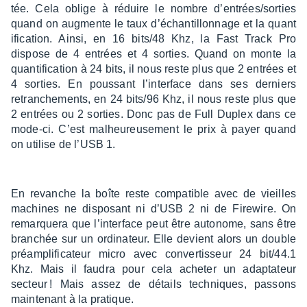
tée. Cela oblige à réduire le nombre d’en­trées/sorties
quand on augmente le taux d’échan­tillon­nage et la quan­t
i­fi­ca­tion. Ainsi, en 16 bits/48 Khz, la Fast Track Pro
dispose de 4 entrées et 4 sorties. Quand on monte la
quan­ti­fi­ca­tion à 24 bits, il nous reste plus que 2 entrées et
4 sorties. En pous­sant l’in­ter­face dans ses derniers
retran­che­ments, en 24 bits/96 Khz, il nous reste plus que
2 entrées ou 2 sorties. Donc pas de Full Duplex dans ce
mode-ci. C’est malheu­reu­se­ment le prix à payer quand
on utilise de l’USB 1.
En revanche la boîte reste compa­tible avec de vieilles
machines ne dispo­sant ni d’USB 2 ni de Fire­wire. On
remarquera que l’in­ter­face peut être auto­nome, sans être
bran­chée sur un ordi­na­teur. Elle devient alors un double
préam­pli­fi­ca­teur micro avec conver­tis­seur 24 bit/44.1
Khz. Mais il faudra pour cela ache­ter un adap­ta­teur
secteur ! Mais assez de détails tech­niques, passons
main­te­nant à la pratique.