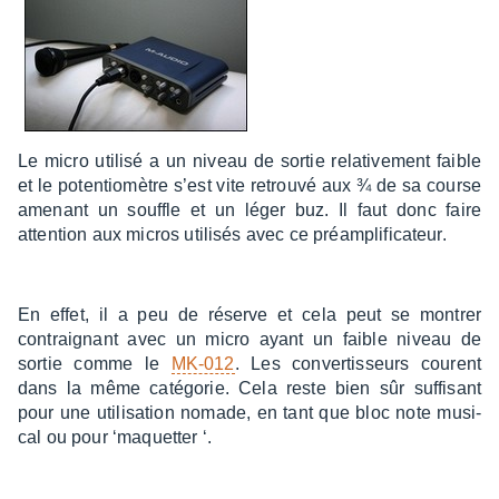
Le micro utilisé a un niveau de sortie rela­ti­ve­ment faible
et le poten­tio­mètre s’est vite retrouvé aux ¾ de sa course
amenant un souffle et un léger buz. Il faut donc faire
atten­tion aux micros utili­sés avec ce préam­pli­fi­ca­teur.
En effet, il a peu de réserve et cela peut se montrer
contrai­gnant avec un micro ayant un faible niveau de
sortie comme le
MK-012
. Les conver­tis­seurs courent
dans la même caté­go­rie. Cela reste bien sûr suffi­sant
pour une utili­sa­tion nomade, en tant que bloc note musi­
cal ou pour ‘maquet­ter ‘.