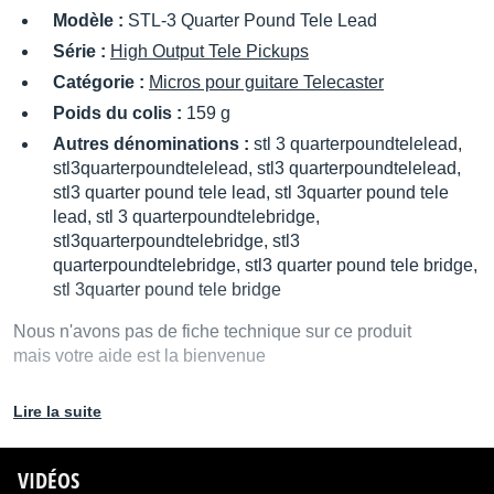
Modèle :
STL-3 Quarter Pound Tele Lead
Série :
High Output Tele Pickups
Catégorie :
Micros pour guitare Telecaster
Poids du colis :
159 g
Autres dénominations :
stl 3 quarterpoundtelelead,
stl3quarterpoundtelelead, stl3 quarterpoundtelelead,
stl3 quarter pound tele lead, stl 3quarter pound tele
lead, stl 3 quarterpoundtelebridge,
stl3quarterpoundtelebridge, stl3
quarterpoundtelebridge, stl3 quarter pound tele bridge,
stl 3quarter pound tele bridge
Nous n'avons pas de fiche technique sur ce produit
mais votre aide est la bienvenue
Remplir la fiche technique
Lire la suite
VIDÉOS