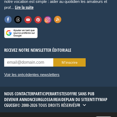
notre vocation est simple : aider au quotidien les amateurs et
Lire la suite
prof...
RECEVEZ NOTRE NEWSLETTER ÉDITORIALE
M’inscrire
Voir les précédentes newsletters
NOUS CONTACTER
PARTICIPER
ARTISTES
OFFRE SANS PUB
DEVENIR ANNONCEUR
GLOSSAIRE
AIDE
PLAN DU SITE
ENTITYMAP
CGU
CGV
© 2000-2026 TOUS DROITS RÉSERVÉS
FR