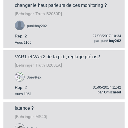
changer le haut parleurs de ces monitoring ?
[
]
Truth B2030P
Behringer
punkboy202
Rep. 2
27/08/2017 10:34
par
punkboy202
Vues 1165
VAR1 et VAR2 de la pcb, réglage précis?
[
]
Truth B2031A
Behringer
JoeyRex
Rep. 2
31/05/2017 11:42
par
Omichelot
Vues 1051
latence ?
[
]
MS40
Behringer