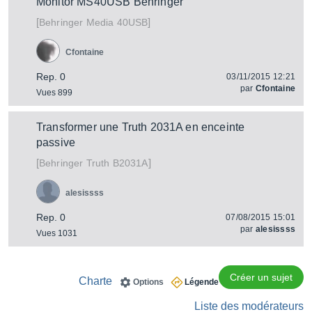
Monitor MS40USB Behringer
[
]
Media 40USB
Behringer
Cfontaine
Rep. 0
03/11/2015 12:21
par
Cfontaine
Vues 899
Transformer une Truth 2031A en enceinte
passive
[
]
Truth B2031A
Behringer
alesissss
Rep. 0
07/08/2015 15:01
par
alesissss
Vues 1031
Créer un sujet
Charte
Options
Légende
Liste des modérateurs