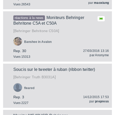
par
maoxiung
Vues 26543
Moniteurs Behringer
réactions à la news
Behritone C5A et C50A
[
]
Behritone C50A
Behringer
Banshee in Avalon
Rep. 30
27/03/2016 13:16
par
Anonyme
Vues 15313
Soucis sur le tweeter à ruban (ribbon twitter)
[
]
Truth B3031A
Behringer
fleared
Rep. 3
14/12/2015 17:53
par
prepress
Vues 2227