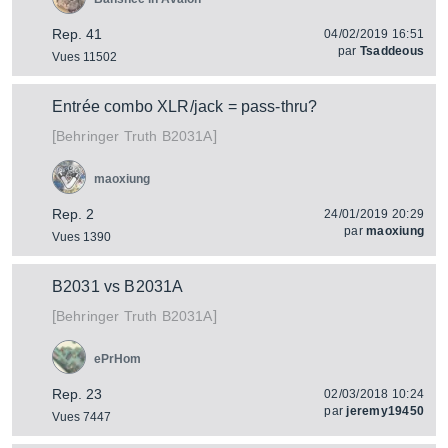
Rep. 41
04/02/2019 16:51
par
Tsaddeous
Vues 11502
Entrée combo XLR/jack = pass-thru?
[
]
Truth B2031A
Behringer
maoxiung
Rep. 2
24/01/2019 20:29
par
maoxiung
Vues 1390
B2031 vs B2031A
[
]
Truth B2031A
Behringer
ePrHom
Rep. 23
02/03/2018 10:24
par
jeremy19450
Vues 7447