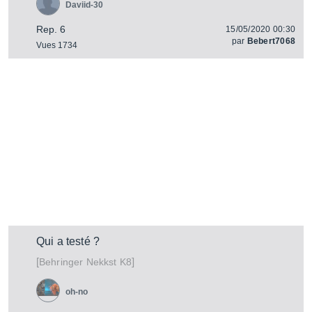
Daviid-30
Rep. 6
15/05/2020 00:30
par
Bebert7068
Vues 1734
Qui a testé ?
[
]
Nekkst K8
Behringer
oh-no