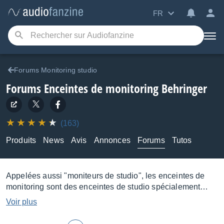
FR
Forums Monitoring studio
Forums Enceintes de monitoring Behringer
(163)
Produits
News
Avis
Annonces
Forums
Tutos
Appelées aussi "moniteurs de studio", les enceintes de
monitoring sont des enceintes de studio spécialement
conçues pour les besoins de la production audio, et
Voir plus
particulièrement pour les tâches de mixage et de
mastering. On distingue deux principaux types :
les