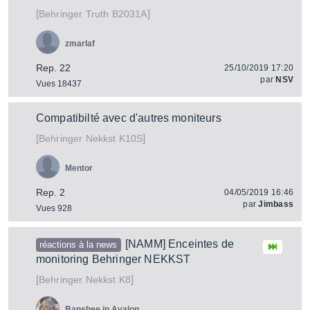
[
]
Truth B2031A
Behringer
zmarlaf
Rep. 22
25/10/2019 17:20
par
NSV
Vues 18437
Compatibilté avec d'autres moniteurs
[
]
Nekkst K10S
Behringer
Mentor
Rep. 2
04/05/2019 16:46
par
Jimbass
Vues 928
[NAMM] Enceintes de
réactions à la news
monitoring Behringer NEKKST
[
]
Nekkst K8
Behringer
Banshee in Avalon