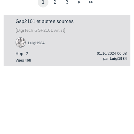
1
2
3
Gsp2101 et autres sources
[
]
GSP2101 Artist
DigiTech
Luigi1984
Rep. 2
01/10/2024 00:08
par
Luigi1984
Vues 468