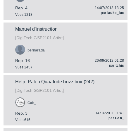
Rep. 4
14/07/2013 13:25
par
lauke_lux
Vues 1218
Manuel d'instruction
[
]
GSP2101 Artist
DigiTech
bernarada
Rep. 16
26/09/2012 01:28
par
tchis
Vues 2457
Help! Patch Quaalude buzz box (242)
[
]
GSP2101 Artist
DigiTech
Gab_
Rep. 3
14/04/2011 11:41
par
Gab_
Vues 615