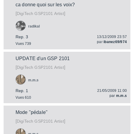
ca donne quoi sur les voix?
[
]
GSP2101 Artist
DigiTech
radikal
Rep. 3
13/12/2009 23:57
par
ibanez69/974
Vues 739
UPDATE d'un GSP 2101
[
]
GSP2101 Artist
DigiTech
m.m.s
Rep. 1
21/05/2009 11:00
par
m.m.s
Vues 610
Mode "pédale"
[
]
GSP2101 Artist
DigiTech