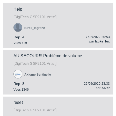
Help !
[
]
GSP2101 Artist
DigiTech
Bireli_lagrene
Rep. 4
17/02/2022 20:53
par
lauke_lux
Vues 719
AU SECOUR!!! Problème de volume
[
]
GSP2101 Artist
DigiTech
Axiome Sentinelle
Rep. 8
22/09/2020 23:33
par
Alvar
Vues 1346
reset
[
]
GSP2101 Artist
DigiTech