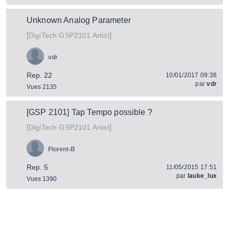
Unknown Analog Parameter
[
]
GSP2101 Artist
DigiTech
vdr
Rep. 22
10/01/2017 09:38
par
vdr
Vues 2135
[GSP 2101] Tap Tempo possible ?
[
]
GSP2101 Artist
DigiTech
Florent-B
Rep. 5
11/05/2015 17:51
par
lauke_lux
Vues 1390