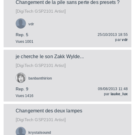
Changement de la pile sans perte des presets ?
[
]
GSP2101 Artist
DigiTech
vdr
Rep. 5
25/10/2013 18:55
par
vdr
Vues 1001
je cherche le son Zakk Wylde...
[
]
GSP2101 Artist
DigiTech
banbanthirion
Rep. 9
09/08/2013 11:48
par
lauke_lux
Vues 1416
Changement des deux lampes
[
]
GSP2101 Artist
DigiTech
krystalsound