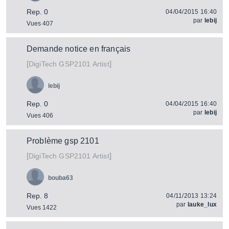
Rep. 0
04/04/2015 16:40
par
lebij
Vues 407
Demande notice en français
[
]
GSP2101 Artist
DigiTech
lebij
Rep. 0
04/04/2015 16:40
par
lebij
Vues 406
Problème gsp 2101
[
]
GSP2101 Artist
DigiTech
bouba63
Rep. 8
04/11/2013 13:24
par
lauke_lux
Vues 1422