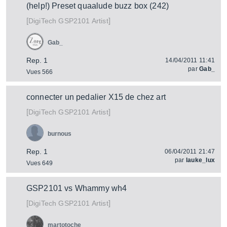
(help!) Preset quaalude buzz box (242)
[
]
GSP2101 Artist
DigiTech
Gab_
Rep. 1
14/04/2011 11:41
par
Gab_
Vues 566
connecter un pedalier X15 de chez art
[
]
GSP2101 Artist
DigiTech
burnous
Rep. 1
06/04/2011 21:47
par
lauke_lux
Vues 649
GSP2101 vs Whammy wh4
[
]
GSP2101 Artist
DigiTech
martotoche