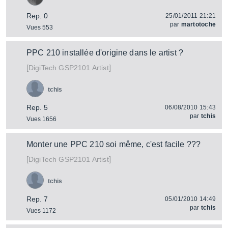
Rep. 0
25/01/2011 21:21
par
martotoche
Vues 553
PPC 210 installée d'origine dans le artist ?
[
]
GSP2101 Artist
DigiTech
tchis
Rep. 5
06/08/2010 15:43
par
tchis
Vues 1656
Monter une PPC 210 soi même, c'est facile ???
[
]
GSP2101 Artist
DigiTech
tchis
Rep. 7
05/01/2010 14:49
par
tchis
Vues 1172