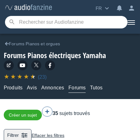
FR
Forums Pianos et orgues
Forums Pianos électriques Yamaha
(23)
Produits
Avis
Annonces
Forums
Tutos
35
sujets trouvés
Créer un sujet
Filtrer
Effacer les filtres