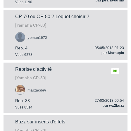
par
pearlovarius
Vues 1190
CP-70 ou CP-80 ? Lequel choisir ?
[
]
CP-80
Yamaha
yoman1972
Rep. 4
05/05/2013 01:23
par
Marsupio
Vues 6278
Reprise d'activité
[
]
CP-30
Yamaha
marzacdev
Rep. 33
27/03/2013 00:54
par
wx2buzz
Vues 8514
Buzz sur inserts d'effets
[
]
CP-70
Yamaha