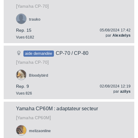
[
]
CP-70
Yamaha
trauko
Rep. 15
05/08/2024 17:42
par
Alexdelys
Vues 6182
CP-70 / CP-80
aide demandée
[
]
CP-70
Yamaha
Bloodybird
Rep. 9
02/08/2024 12:19
par
azilys
Vues 826
Yamaha CP60M : adaptateur secteur
[
]
CP60M
Yamaha
melizaonline