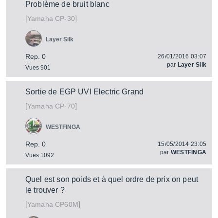
Problème de bruit blanc
[
]
CP-30
Yamaha
Layer Silk
Rep. 0
26/01/2016 03:07
par
Layer Silk
Vues 901
Sortie de EGP UVI Electric Grand
[
]
CP-70
Yamaha
WESTFINGA
Rep. 0
15/05/2014 23:05
par
WESTFINGA
Vues 1092
Quel est son poids et à quel ordre de prix on peut
le trouver ?
[
]
CP60M
Yamaha