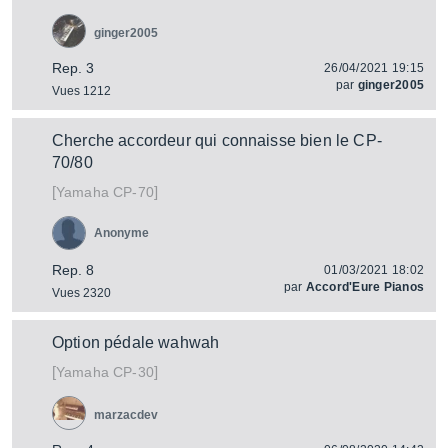
ginger2005
Rep. 3
26/04/2021 19:15
par
ginger2005
Vues 1212
Cherche accordeur qui connaisse bien le CP-
70/80
[
]
CP-70
Yamaha
Anonyme
Rep. 8
01/03/2021 18:02
par
Accord'Eure Pianos
Vues 2320
Option pédale wahwah
[
]
CP-30
Yamaha
marzacdev