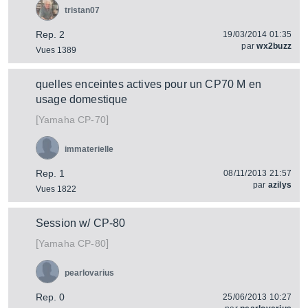
tristan07
Rep. 2
19/03/2014 01:35
par
wx2buzz
Vues 1389
quelles enceintes actives pour un CP70 M en
usage domestique
[
]
CP-70
Yamaha
immaterielle
Rep. 1
08/11/2013 21:57
par
azilys
Vues 1822
Session w/ CP-80
[
]
CP-80
Yamaha
pearlovarius
Rep. 0
25/06/2013 10:27