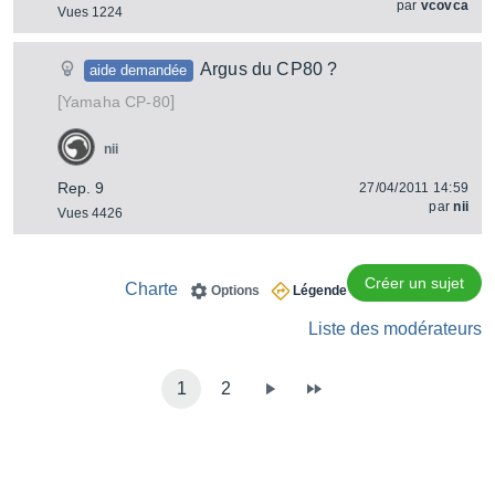
par
vcovca
Vues 1224
Argus du CP80 ?
aide demandée
[
]
CP-80
Yamaha
nii
Rep. 9
27/04/2011 14:59
par
nii
Vues 4426
Créer un sujet
Charte
Options
Légende
Liste des modérateurs
1
2