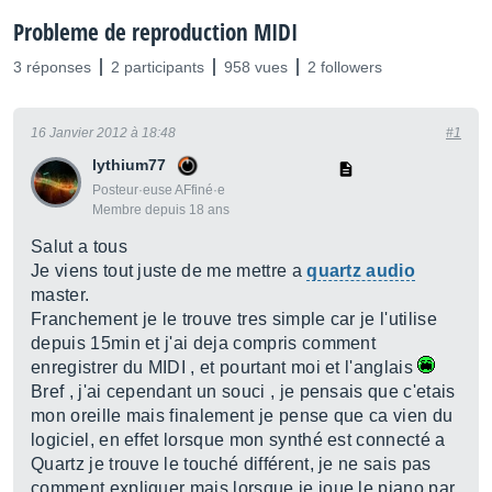
Probleme de reproduction MIDI
3 réponses
2 participants
958 vues
2 followers
16 Janvier 2012 à 18:48
#1
lythium77
Posteur·euse AFfiné·e
Membre depuis 18 ans
Salut a tous
Je viens tout juste de me mettre a
quartz audio
master.
Franchement je le trouve tres simple car je l'utilise
depuis 15min et j'ai deja compris comment
enregistrer du MIDI , et pourtant moi et l'anglais
Bref , j'ai cependant un souci , je pensais que c'etais
mon oreille mais finalement je pense que ca vien du
logiciel, en effet lorsque mon synthé est connecté a
Quartz je trouve le touché différent, je ne sais pas
comment expliquer mais lorsque je joue le piano par