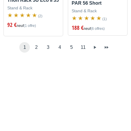
Thon Rack 5U Eco II 35
PAR 56 Short
Stand & Rack
Stand & Rack
(2)
(1)
92 €
neuf
(1 offre)
188 €
neuf
(6 offres)
1
2
3
4
5
11