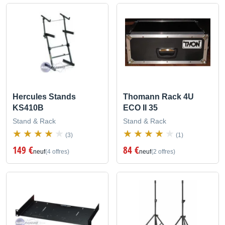
Hercules Stands
Thomann Rack 4U
KS410B
ECO II 35
Stand & Rack
Stand & Rack
(3)
(1)
149 €
84 €
neuf
(4 offres)
neuf
(2 offres)