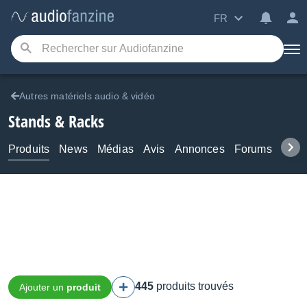
FR
Autres matériels audio & vidéo
Stands & Racks
Produits
News
Médias
Avis
Annonces
Forums
Tuto
445
produits trouvés
Ajouter un
produit