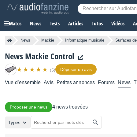
Matos
News
Tests
Articles
Tutos
Vidéos
A
News
Mackie
Informatique musicale
Surfaces de
News Mackie Control
Déposer un avis
(5)
Vue d’ensemble
Avis
Petites annonces
Forums
News
T
4
news trouvées
Proposer une news
Types