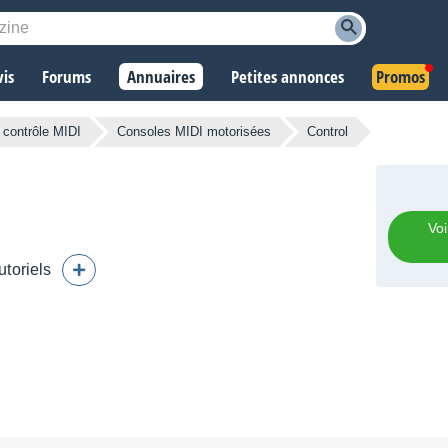
vis
Forums
Annuaires
Petites annonces
Promos
 contrôle MIDI
Consoles MIDI motorisées
Control
Voi
utoriels