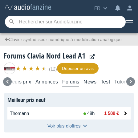
FR
Clavier synthétiseur numérique à modélisation analogique
Forums Clavia Nord Lead A1
Déposer un avis
(12)
Meilleurs prix
Annonces
Forums
News
Test
Tutoriels
Meilleur prix neuf
Thomann
48h
1 589 €
Voir plus d’offres