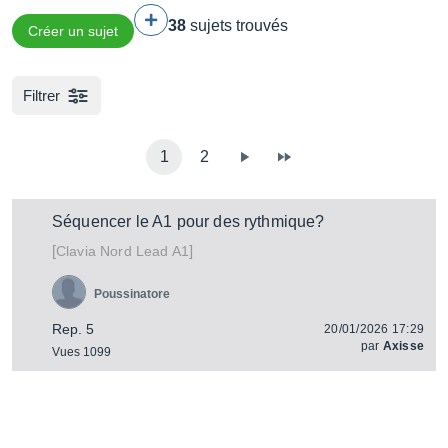
38
sujets trouvés
Créer un sujet
Filtrer
1
2
Séquencer le A1 pour des rythmique?
[
]
Nord Lead A1
Clavia
Poussinatore
Rep. 5
20/01/2026 17:29
par
Axisse
Vues 1099