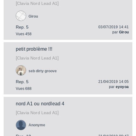
[
]
Nord Lead A1
Clavia
Girou
Rep. 5
03/07/2019 14:41
par
Girou
Vues 458
petit problème !!!
[
]
Nord Lead A1
Clavia
seb dirty groove
Rep. 5
21/04/2019 14:05
par
eyoyoa
Vues 688
nord A1 ou nordlead 4
[
]
Nord Lead A1
Clavia
Anonyme