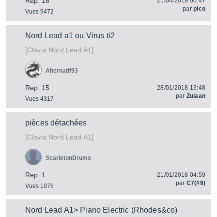
Rep. 18
21/04/2019 00:47
par
pico
Vues 9472
Nord Lead a1 ou Virus ti2
[
]
Nord Lead A1
Clavia
Alternatif93
Rep. 15
28/01/2018 13:48
par
Zulaan
Vues 4317
pièces détachées
[
]
Nord Lead A1
Clavia
ScarletonDrums
Rep. 1
21/01/2018 04:59
par
C7(#9)
Vues 1076
Nord Lead A1> Piano Electric (Rhodes&co)