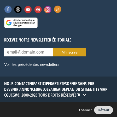
RECEVEZ NOTRE NEWSLETTER ÉDITORIALE
M’inscrire
Voir les précédentes newsletters
NOUS CONTACTER
PARTICIPER
ARTISTES
OFFRE SANS PUB
DEVENIR ANNONCEUR
GLOSSAIRE
AIDE
PLAN DU SITE
ENTITYMAP
CGU
CGV
© 2000-2026 TOUS DROITS RÉSERVÉS
FR
Thème :
Défaut