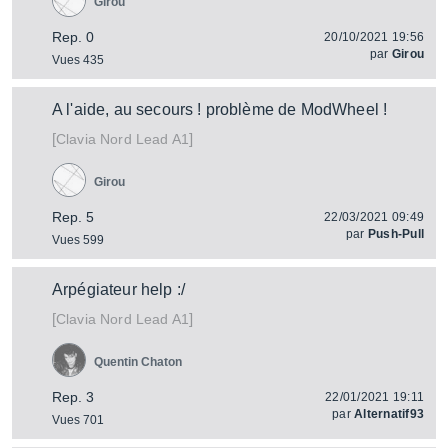
Girou
Rep. 0
20/10/2021 19:56
par
Girou
Vues 435
A l'aide, au secours ! problème de ModWheel !
[
]
Nord Lead A1
Clavia
Girou
Rep. 5
22/03/2021 09:49
par
Push-Pull
Vues 599
Arpégiateur help :/
[
]
Nord Lead A1
Clavia
Quentin Chaton
Rep. 3
22/01/2021 19:11
par
Alternatif93
Vues 701