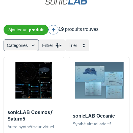
19
produits trouvés
Ajouter un
produit
Catégories
Filtrer
Trier
sonicLAB Cosmosƒ
sonicLAB Oceanic
Saturn5
Synthé virtuel additif
Autre synthétiseur virtuel