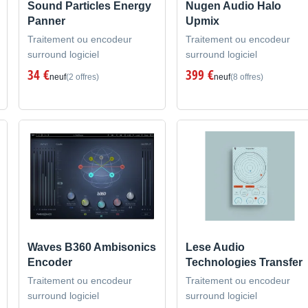
Sound Particles Energy
Nugen Audio Halo
Panner
Upmix
Traitement ou encodeur
Traitement ou encodeur
surround logiciel
surround logiciel
34 €
399 €
neuf
(2 offres)
neuf
(8 offres)
Waves B360 Ambisonics
Lese Audio
Encoder
Technologies Transfer
Traitement ou encodeur
Traitement ou encodeur
surround logiciel
surround logiciel