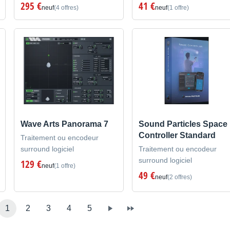
295 €
41 €
neuf
(4 offres)
neuf
(1 offre)
Wave Arts Panorama 7
Sound Particles Space
Controller Standard
Traitement ou encodeur
surround logiciel
Traitement ou encodeur
surround logiciel
129 €
neuf
(1 offre)
49 €
neuf
(2 offres)
1
2
3
4
5