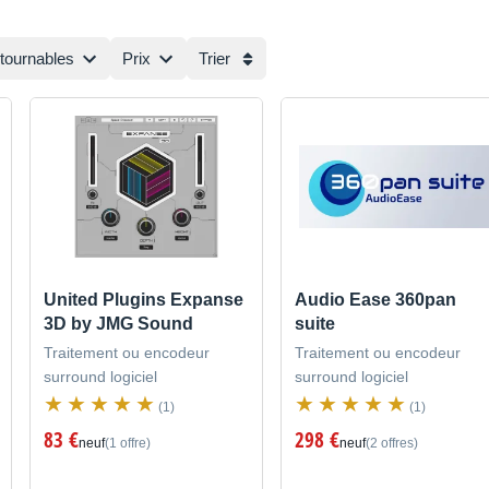
ntournables
Prix
Trier
United Plugins Expanse
Audio Ease 360pan
3D by JMG Sound
suite
Traitement ou encodeur
Traitement ou encodeur
surround logiciel
surround logiciel
(1)
(1)
83 €
298 €
neuf
(1 offre)
neuf
(2 offres)