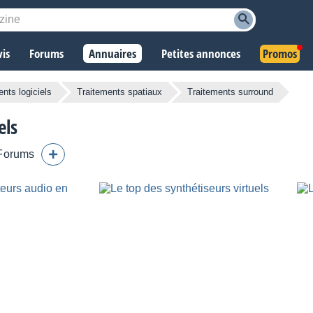
vis
Forums
Annuaires
Petites annonces
Promos
ents logiciels
Traitements spatiaux
Traitements surround
els
Forums