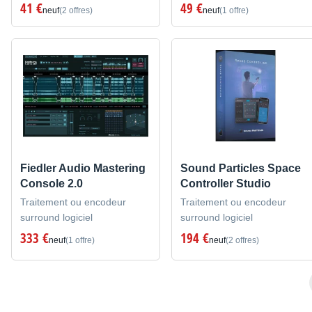
41 €
49 €
neuf
(2 offres)
neuf
(1 offre)
Fiedler Audio Mastering
Sound Particles Space
Console 2.0
Controller Studio
Traitement ou encodeur
Traitement ou encodeur
surround logiciel
surround logiciel
333 €
194 €
neuf
(1 offre)
neuf
(2 offres)