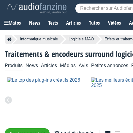
Matos
News
Tests
Articles
Tutos
Vidéos
A
Informatique musicale
Logiciels MAO
Effets et traitem
Traitements & encodeurs surround logici
Produits
News
Articles
Médias
Avis
Petites annonces
88
produits trouvés