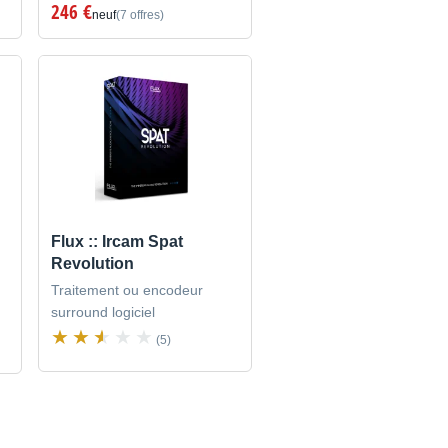
246 €
neuf
(7 offres)
Flux :: Ircam Spat
Revolution
Traitement ou encodeur
surround logiciel
(5)