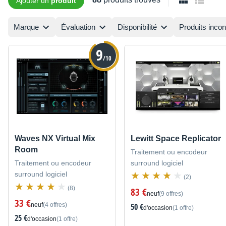
Ajouter un
produit
Marque
Évaluation
Disponibilité
Produits inco
9
/10
Waves NX Virtual Mix
Lewitt Space Replicator
Room
Traitement ou encodeur
Traitement ou encodeur
surround logiciel
surround logiciel
(2)
(8)
83 €
neuf
(9 offres)
33 €
neuf
(4 offres)
50 €
d'occasion
(1 offre)
25 €
d'occasion
(1 offre)