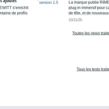
es ajoutés
La marque publie RIME 
EWITT s’enrichit
plug-in immersif pour c
taine de profils
de tête, et de nouveaux 
10/11/25
Toutes les news trai
Tous les tests trai