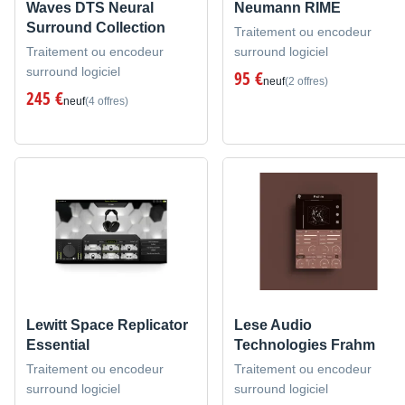
Waves DTS Neural
Neumann RIME
Surround Collection
Traitement ou encodeur
Traitement ou encodeur
surround logiciel
surround logiciel
95 €
neuf
(2 offres)
245 €
neuf
(4 offres)
Lewitt Space Replicator
Lese Audio
Essential
Technologies Frahm
Traitement ou encodeur
Traitement ou encodeur
surround logiciel
surround logiciel