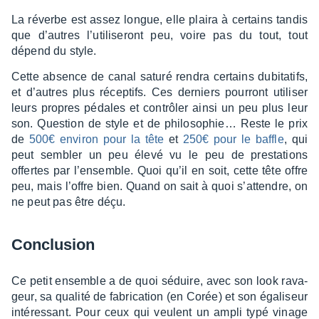
La réverbe est assez longue, elle plaira à certains tandis
Ampeg GVT15H
00:24
que d’autres l’uti­li­se­ront peu, voire pas du tout, tout
dépend du style.
Ampeg GVT15H
00:24
Cette absence de canal saturé rendra certains dubi­ta­tifs,
Ampeg GVT15H
00:24
et d’autres plus récep­tifs. Ces derniers pour­ront utili­ser
leurs propres pédales et contrô­ler ainsi un peu plus leur
son. Ques­tion de style et de philo­so­phie… Reste le prix
de
500€ envi­ron pour la tête
et
250€ pour le baffle
, qui
peut sembler un peu élevé vu le peu de pres­ta­tions
offertes par l’en­semble. Quoi qu’il en soit, cette tête offre
peu, mais l’offre bien. Quand on sait à quoi s’at­tendre, on
ne peut pas être déçu.
Conclu­sion
Ce petit ensemble a de quoi séduire, avec son look rava­
geur, sa qualité de fabri­ca­tion (en Corée) et son égali­seur
inté­res­sant. Pour ceux qui veulent un ampli typé vinage