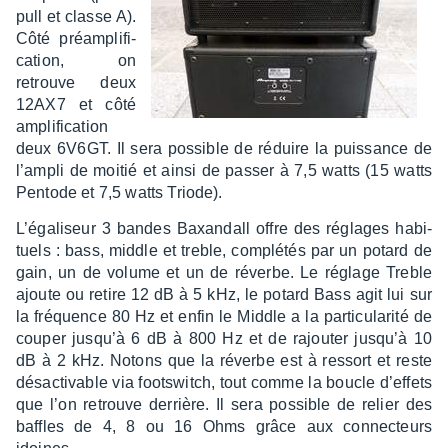
pull et classe A).
Côté préam­pli­fi­
ca­tion, on
retrouve deux
12AX7 et côté
ampli­fi­ca­tion
deux 6V6GT. Il sera possible de réduire la puis­sance de
l’am­pli de moitié et ainsi de passer à 7,5 watts (15 watts
Pentode et 7,5 watts Triode).
L’éga­li­seur 3 bandes Baxan­dall offre des réglages habi­
tuels : bass, middle et treble, complé­tés par un potard de
gain, un de volume et un de réverbe. Le réglage Treble
ajoute ou retire 12 dB à 5 kHz, le potard Bass agit lui sur
la fréquence 80 Hz et enfin le Middle a la parti­cu­la­rité de
couper jusqu’à 6 dB à 800 Hz et de rajou­ter jusqu’à 10
dB à 2 kHz. Notons que la réverbe est à ressort et reste
désac­ti­vable via foots­witch, tout comme la boucle d’ef­fets
que l’on retrouve derrière. Il sera possible de relier des
baffles de 4, 8 ou 16 Ohms grâce aux connec­teurs