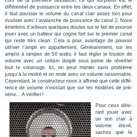
Lors de la première utili­sa­tion, ce qui surprend est le
diffé­ren­tiel de puis­sance entre les deux canaux. En effet,
il faut pous­ser le volume du canal clair assez loin pour
riva­li­ser avec l’ava­lanche de puis­sance du canal 2. Nous
émet­tons d’ailleurs quelques doutes sur le fait de pouvoir
jouer avec un batteur qui cogne fort sur le premier canal
qui reste très clean. Cela a pour avan­tage de pouvoir
utili­ser l’am­pli en appar­te­ment. Géné­ra­le­ment, sur les
amplis à lampes de 50 watts, il faut régler le bouton de
volume avec un certain doigté sous peine de réveiller
tout le voisi­nage. Ici, on peut monter sans problème
jusqu’à la moitié et on reste avec un volume raison­nable.
Cepen­dant, le construc­teur nous a affirmé que cette diffé­
rence de volume n’exis­tait que sur les modèles de pré-
série… A véri­fier !
Pour ceux dési­
rant jouer avec
un son clair à
volume élevé,
sachez que le