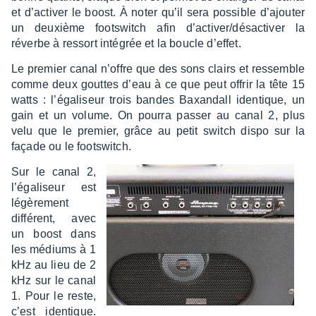
et d’ac­ti­ver le boost. À noter qu’il sera possible d’ajou­ter
un deuxième foots­witch afin d’ac­ti­ver/désac­ti­ver la
réverbe à ressort inté­grée et la boucle d’ef­fet.
Le premier canal n’offre que des sons clairs et ressemble
comme deux gouttes d’eau à ce que peut offrir la tête 15
watts : l’éga­li­seur trois bandes Baxan­dall iden­tique, un
gain et un volume. On pourra passer au canal 2, plus
velu que le premier, grâce au petit switch dispo sur la
façade ou le foots­witch.
Sur le canal 2,
l’éga­li­seur est
légè­re­ment
diffé­rent, avec
un boost dans
les médiums à 1
kHz au lieu de 2
kHz sur le canal
1. Pour le reste,
c’est iden­tique.