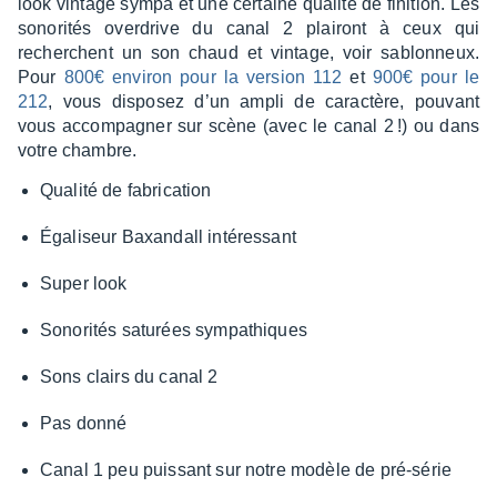
look vintage sympa et une certaine qualité de fini­tion. Les
Ampeg GVT52 OD
00:22
sono­ri­tés over­drive du canal 2 plai­ront à ceux qui
recherchent un son chaud et vintage, voir sablon­neux.
Ampeg GVT52 OD
00:19
Pour
800€ envi­ron pour la version 112
et
900€ pour le
212
, vous dispo­sez d’un ampli de carac­tère, pouvant
vous accom­pa­gner sur scène (avec le canal 2 !) ou dans
votre chambre.
Qualité de fabri­ca­tion
Égali­seur Baxan­dall inté­res­sant
Super look
Sono­ri­tés satu­rées sympa­thiques
Sons clairs du canal 2
Pas donné
Canal 1 peu puis­sant sur notre modèle de pré-série