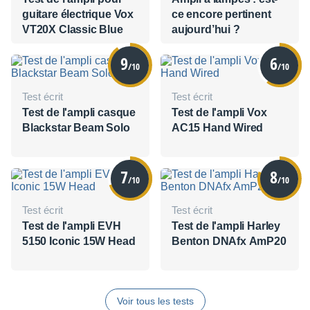
guitare électrique Vox
ce encore pertinent
VT20X Classic Blue
aujourd’hui ?
9
6
/10
/10
Test écrit
Test écrit
Test de l'ampli casque
Test de l'ampli Vox
Blackstar Beam Solo
AC15 Hand Wired
7
8
/10
/10
Test écrit
Test écrit
Test de l'ampli EVH
Test de l'ampli Harley
5150 Iconic 15W Head
Benton DNAfx AmP20
Voir tous les tests