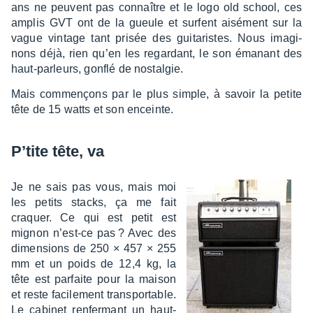
ans ne peuvent pas connaître et le logo old school, ces
amplis GVT ont de la gueule et surfent aisé­ment sur la
vague vintage tant prisée des guita­ristes. Nous imagi­
nons déjà, rien qu’en les regar­dant, le son émanant des
haut-parleurs, gonflé de nostal­gie.
Mais commençons par le plus simple, à savoir la petite
tête de 15 watts et son enceinte.
P’tite tête, va
Je ne sais pas vous, mais moi
les petits stacks, ça me fait
craquer. Ce qui est petit est
mignon n’est-ce pas ? Avec des
dimen­sions de 250 × 457 × 255
mm et un poids de 12,4 kg, la
tête est parfaite pour la maison
et reste faci­le­ment trans­por­table.
Le cabi­net renfer­mant un haut-