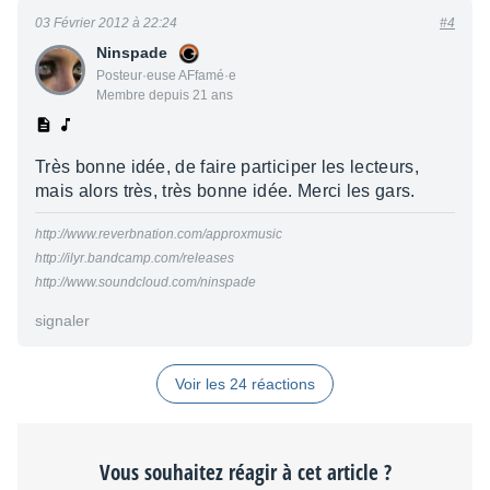
03 Février 2012 à 22:24
#4
Ninspade
Posteur·euse AFfamé·e
Membre depuis 21 ans
Très bonne idée, de faire participer les lecteurs,
mais alors très, très bonne idée. Merci les gars.
http://www.reverbnation.com/approxmusic
http://ilyr.bandcamp.com/releases
http://www.soundcloud.com/ninspade
signaler
Voir les 24 réactions
Vous souhaitez réagir à cet article ?