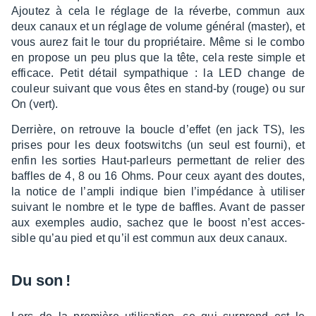
Ajou­tez à cela le réglage de la réverbe, commun aux
deux canaux et un réglage de volume géné­ral (master), et
vous aurez fait le tour du proprié­taire. Même si le combo
en propose un peu plus que la tête, cela reste simple et
effi­cace. Petit détail sympa­thique : la LED change de
couleur suivant que vous êtes en stand-by (rouge) ou sur
On (vert).
Derrière, on retrouve la boucle d’ef­fet (en jack TS), les
prises pour les deux foots­witchs (un seul est fourni), et
enfin les sorties Haut-parleurs permet­tant de relier des
baffles de 4, 8 ou 16 Ohms. Pour ceux ayant des doutes,
la notice de l’am­pli indique bien l’im­pé­dance à utili­ser
suivant le nombre et le type de baffles. Avant de passer
aux exemples audio, sachez que le boost n’est acces­
sible qu’au pied et qu’il est commun aux deux canaux.
Du son !