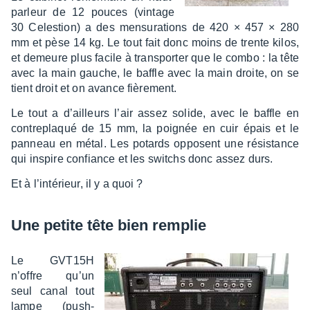
parleur de 12 pouces (vintage
30 Celes­tion) a des mensu­ra­tions de 420 × 457 × 280
mm et pèse 14 kg. Le tout fait donc moins de trente kilos,
et demeure plus facile à trans­por­ter que le combo : la tête
avec la main gauche, le baffle avec la main droite, on se
tient droit et on avance fière­ment.
Le tout a d’ailleurs l’air assez solide, avec le baffle en
contre­plaqué de 15 mm, la poignée en cuir épais et le
panneau en métal. Les potards opposent une résis­tance
qui inspire confiance et les switchs donc assez durs.
Et à l’in­té­rieur, il y a quoi ?
Une petite tête bien remplie
Le GVT15H
n’offre qu’un
seul canal tout
lampe (push-