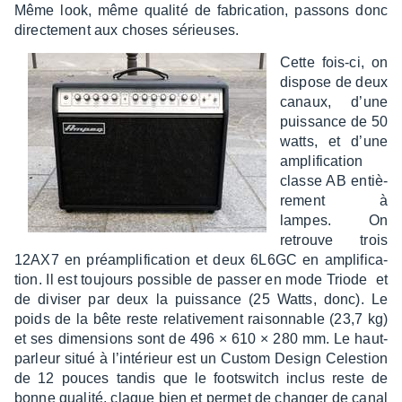
Même look, même qualité de fabri­ca­tion, passons donc
direc­te­ment aux choses sérieuses.
Cette fois-ci, on
dispose de deux
canaux, d’une
puis­sance de 50
watts, et d’une
ampli­fi­ca­tion
classe AB entiè­
re­ment à
lampes. On
retrouve trois
12AX7 en préam­pli­fi­ca­tion et deux 6L6GC en ampli­fi­ca­
tion. Il est toujours possible de passer en mode Triode et
de divi­ser par deux la puis­sance (25 Watts, donc). Le
poids de la bête reste rela­ti­ve­ment raison­nable (23,7 kg)
et ses dimen­sions sont de 496 × 610 × 280 mm. Le haut-
parleur situé à l’in­té­rieur est un Custom Design Celes­tion
de 12 pouces tandis que le foots­witch inclus reste de
bonne qualité, claque bien et permet de chan­ger de canal