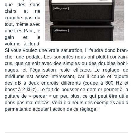
que des sons
clairs et ne
crunche pas du
tout, même avec
une Les Paul, le
gain et le
volume à fond.
Si vous voulez une vraie satu­ra­tion, il faudra donc bran­
cher une pédale. Les sono­ri­tés nous ont plutôt convain­
cus, que ce soit avec des simples ou des doubles bobi­
nages, et l’éga­li­sa­tion reste effi­cace. Le réglage de
médiums est assez inté­res­sant, car il coupe et rajoute
des dB à deux endroits diffé­rents (coupe à 800 Hz et
boost à 2 kHz). Le fait de pous­ser ce dernier permet à la
guitare de « percer » un peu plus, ce qui peut être utile
dans pas mal de cas. Voici d’ailleurs des exemples audio
permet­tant d’écou­ter l’ac­tion de ce réglage :