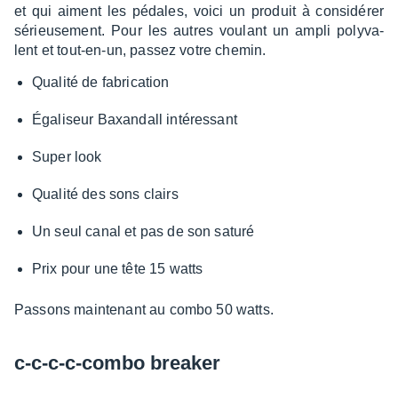
et qui aiment les pédales, voici un produit à consi­dé­rer
sérieu­se­ment. Pour les autres voulant un ampli poly­va­
lent et tout-en-un, passez votre chemin.
Qualité de fabri­ca­tion
Égali­seur Baxan­dall inté­res­sant
Super look
Qualité des sons clairs
Un seul canal et pas de son saturé
Prix pour une tête 15 watts
Passons main­te­nant au combo 50 watts.
c-c-c-c-combo brea­ker