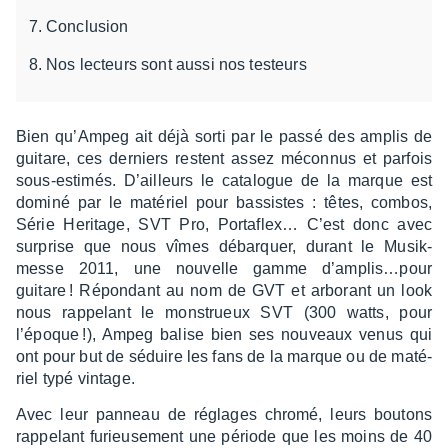
Conclusion
Nos lecteurs sont aussi nos testeurs
Bien qu’Am­peg ait déjà sorti par le passé des amplis de
guitare, ces derniers restent assez mécon­nus et parfois
sous-esti­més. D’ailleurs le cata­logue de la marque est
dominé par le maté­riel pour bassistes : têtes, combos,
Série Heri­tage, SVT Pro, Porta­flex… C’est donc avec
surprise que nous vîmes débarquer, durant le Musik­
messe 2011, une nouvelle gamme d’am­plis…­pour
guitare ! Répon­dant au nom de GVT et arbo­rant un look
nous rappe­lant le mons­trueux SVT (300 watts, pour
l’époque !), Ampeg balise bien ses nouveaux venus qui
ont pour but de séduire les fans de la marque ou de maté­
riel typé vintage.
Avec leur panneau de réglages chromé, leurs boutons
rappe­lant furieu­se­ment une période que les moins de 40