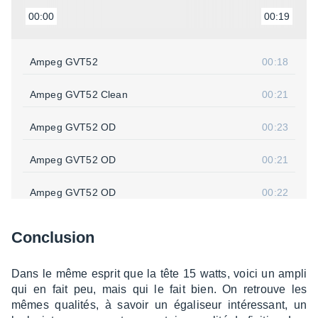
00:00
00:19
Ampeg GVT52
00:18
Ampeg GVT52 Clean
00:21
Ampeg GVT52 OD
00:23
Ampeg GVT52 OD
00:21
Ampeg GVT52 OD
00:22
Ampeg GVT52 OD
00:18
Conclu­sion
Ampeg GVT52 OD
00:24
Dans le même esprit que la tête 15 watts, voici un ampli
qui en fait peu, mais qui le fait bien. On retrouve les
Ampeg GVT52 OD
00:24
mêmes quali­tés, à savoir un égali­seur inté­res­sant, un