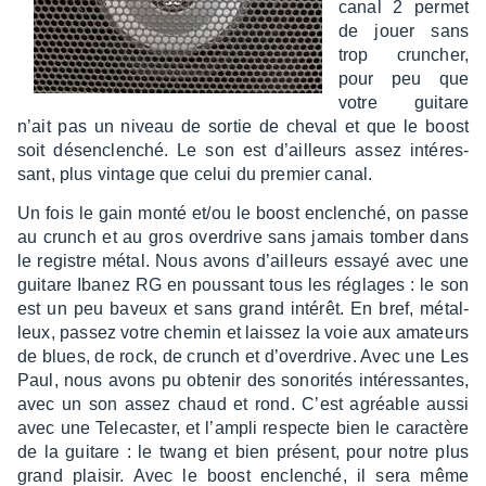
canal 2 permet
de jouer sans
trop crun­cher,
pour peu que
votre guitare
n’ait pas un niveau de sortie de cheval et que le boost
soit désen­clen­ché. Le son est d’ailleurs assez inté­res­
sant, plus vintage que celui du premier canal.
Un fois le gain monté et/ou le boost enclen­ché, on passe
au crunch et au gros over­drive sans jamais tomber dans
le registre métal. Nous avons d’ailleurs essayé avec une
guitare Ibanez RG en pous­sant tous les réglages : le son
est un peu baveux et sans grand inté­rêt. En bref, métal­
leux, passez votre chemin et lais­sez la voie aux amateurs
de blues, de rock, de crunch et d’over­drive. Avec une Les
Paul, nous avons pu obte­nir des sono­ri­tés inté­res­santes,
avec un son assez chaud et rond. C’est agréable aussi
avec une Tele­cas­ter, et l’am­pli respecte bien le carac­tère
de la guitare : le twang et bien présent, pour notre plus
grand plai­sir. Avec le boost enclen­ché, il sera même