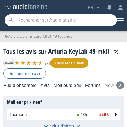
FR
Avis Clavier maître MIDI 49 touches
Tous les avis sur Arturia KeyLab 49 mkII
Déposer un avis
(3)
Demander un avis
Vue d’ensemble
Avis
Meilleurs prix
Forums
News
Tes
Meilleur prix neuf
Thomann
48h
219 €
Voir plus d’offres