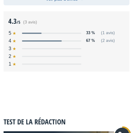
4.3
/5
(3 avis)
5
33 %
(1 avis)
4
67 %
(2 avis)
3
2
1
TEST DE LA RÉDACTION