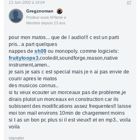
13 Juin 2002 à 18:04
#7
Gregznoman
Posteur·euse AFfamé·e
Membre depuis 23 ans
pour mon matos... que de l audio!!! c est un parti
pris.. a part quelques
nappes de
sh09
ou monopoly. comme logiciels:
fruityloops3
,cooledit,soundforge,reason,native
instrument,amen..
je sais je sais c est special mais je n ai pas envie de
courir apres le matos
des musicos connus..
si tu veux ecouter un morceaux pas de probleme,je
dirais plutot un morceaux en construction car ils
subissent des modifications assez frequentes!! laisse
moi ton mail environs 10min de chargement moins
si t as un bon pc plus si il est vieux!! et en mp3.. voila
voila
signaler