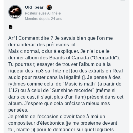
Old_bear
Posteur·euse AFfiné·e
Membre depuis 24 ans
Arf ! Comment dire ? Je savais bien que l'on me
demanderait des précisions lol.
Mais c normal, c dur à expliquer. Je n'ai que le
dernier album des Boards of Canada ("Geogaddi").
Tu pourras tj essayer de trouver l'album ou à la
rigueur des mp3 sur Internet [ou des extraits en Real
audio pour rester dans la légalité;)]. Je pense à des
rythmes comme celui de "Music is math" (à partir de
1'12) ou à celui de "Sunshine recorder" (même si
dans ce cas, il s'agit plus d'un flam) présent dans cet
album. J'espere que cela précisera mieux mes
pensées.
Je profite de l'occasion d'avoir face à moi un
compositeur d'électronica [je me prosterne devant
toi, maitre ;)] pour te demander sur quel logiciels