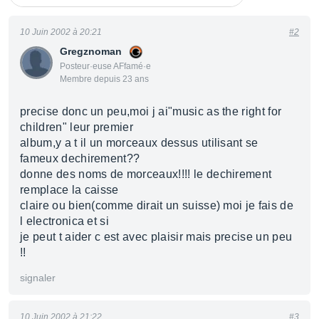
10 Juin 2002 à 20:21
#2
Gregznoman
Posteur·euse AFfamé·e
Membre depuis 23 ans
precise donc un peu,moi j ai"music as the right for
children" leur premier
album,y a t il un morceaux dessus utilisant se
fameux dechirement??
donne des noms de morceaux!!!! le dechirement
remplace la caisse
claire ou bien(comme dirait un suisse) moi je fais de
l electronica et si
je peut t aider c est avec plaisir mais precise un peu
!!
signaler
10 Juin 2002 à 21:22
#3