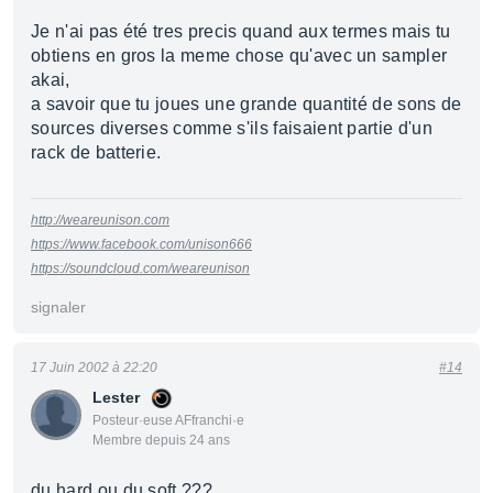
Je n'ai pas été tres precis quand aux termes mais tu
obtiens en gros la meme chose qu'avec un sampler
akai,
a savoir que tu joues une grande quantité de sons de
sources diverses comme s'ils faisaient partie d'un
rack de batterie.
http://weareunison.com
https://www.facebook.com/unison666
https://soundcloud.com/weareunison
signaler
17 Juin 2002 à 22:20
#14
Lester
Posteur·euse AFfranchi·e
Membre depuis 24 ans
du hard ou du soft ???