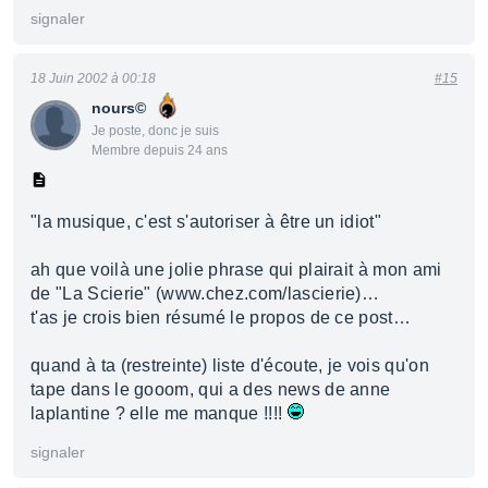
signaler
18 Juin 2002 à 00:18
#15
nours©
Je poste, donc je suis
Membre depuis 24 ans
"la musique, c'est s'autoriser à être un idiot"
ah que voilà une jolie phrase qui plairait à mon ami
de "La Scierie" (www.chez.com/lascierie)…
t'as je crois bien résumé le propos de ce post…
quand à ta (restreinte) liste d'écoute, je vois qu'on
tape dans le gooom, qui a des news de anne
laplantine ? elle me manque !!!!
signaler