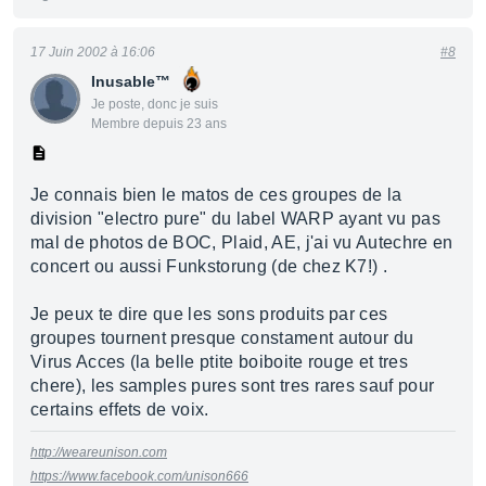
17 Juin 2002 à 16:06
#8
Inusable™
Je poste, donc je suis
Membre depuis 23 ans
Je connais bien le matos de ces groupes de la
division "electro pure" du label WARP ayant vu pas
mal de photos de BOC, Plaid, AE, j'ai vu Autechre en
concert ou aussi Funkstorung (de chez K7!) .
Je peux te dire que les sons produits par ces
groupes tournent presque constament autour du
Virus Acces (la belle ptite boiboite rouge et tres
chere), les samples pures sont tres rares sauf pour
certains effets de voix.
http://weareunison.com
https://www.facebook.com/unison666