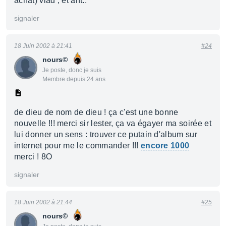
achat) vlad , et ant..
signaler
18 Juin 2002 à 21:41
#24
nours©
Je poste, donc je suis
Membre depuis 24 ans
de dieu de nom de dieu ! ça c'est une bonne
nouvelle !!! merci sir lester, ça va égayer ma soirée et
lui donner un sens : trouver ce putain d'album sur
internet pour me le commander !!!
encore 1000
merci ! 8O
signaler
18 Juin 2002 à 21:44
#25
nours©