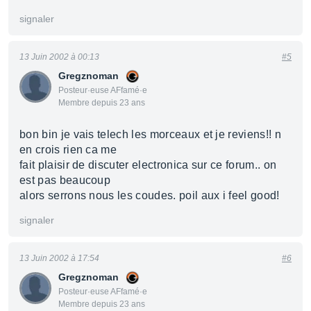
signaler
13 Juin 2002 à 00:13
#5
Gregznoman
Posteur·euse AFfamé·e
Membre depuis 23 ans
bon bin je vais telech les morceaux et je reviens!! n
en crois rien ca me
fait plaisir de discuter electronica sur ce forum.. on
est pas beaucoup
alors serrons nous les coudes. poil aux i feel good!
signaler
13 Juin 2002 à 17:54
#6
Gregznoman
Posteur·euse AFfamé·e
Membre depuis 23 ans