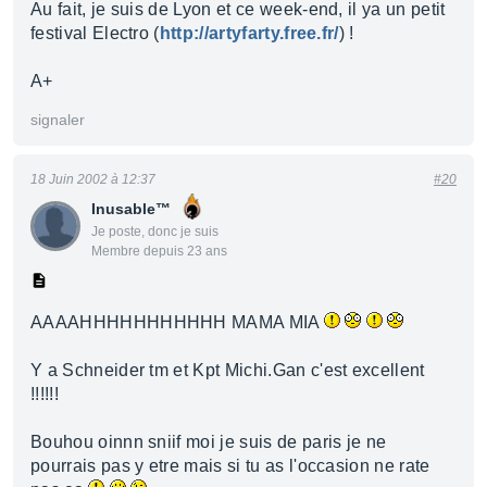
Au fait, je suis de Lyon et ce week-end, il ya un petit
festival Electro (
http://artyfarty.free.fr/
) !
A+
signaler
18 Juin 2002 à 12:37
#20
Inusable™
Je poste, donc je suis
Membre depuis 23 ans
AAAAHHHHHHHHHHH MAMA MIA
Y a Schneider tm et Kpt Michi.Gan c'est excellent
!!!!!!
Bouhou oinnn sniif moi je suis de paris je ne
pourrais pas y etre mais si tu as l'occasion ne rate