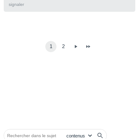
signaler
1
2