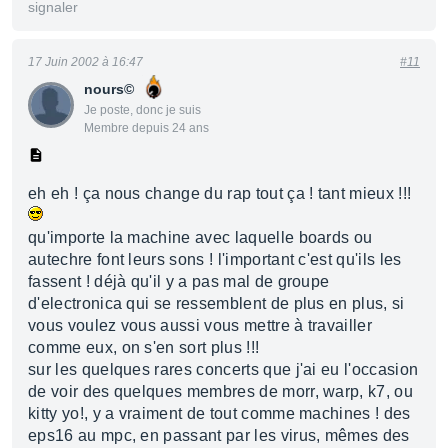
signaler
17 Juin 2002 à 16:47
#11
nours©
Je poste, donc je suis
Membre depuis 24 ans
eh eh ! ça nous change du rap tout ça ! tant mieux !!!
qu'importe la machine avec laquelle boards ou
autechre font leurs sons ! l'important c'est qu'ils les
fassent ! déjà qu'il y a pas mal de groupe
d'electronica qui se ressemblent de plus en plus, si
vous voulez vous aussi vous mettre à travailler
comme eux, on s'en sort plus !!!
sur les quelques rares concerts que j'ai eu l'occasion
de voir des quelques membres de morr, warp, k7, ou
kitty yo!, y a vraiment de tout comme machines ! des
eps16 au mpc, en passant par les virus, mêmes des