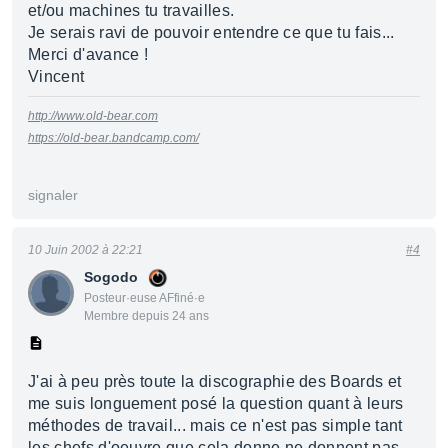
et/ou machines tu travailles.
Je serais ravi de pouvoir entendre ce que tu fais...
Merci d'avance !
Vincent
http://www.old-bear.com
https://old-bear.bandcamp.com/
signaler
10 Juin 2002 à 22:21
#4
Sogodo
Posteur·euse AFfiné·e
Membre depuis 24 ans
J'ai à peu près toute la discographie des Boards et
me suis longuement posé la question quant à leurs
méthodes de travail... mais ce n'est pas simple tant
les chefs d'oeuvre que cela donne ne donnent pas