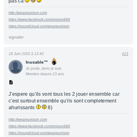
pas ca
http://weareunison.com
https://www.facebook.com/unison666
https://soundcloud.com/weareunison
signaler
18 Juin 2002 à 12:40
#21
Inusable™
Je poste, donc je suis
Membre depuis 23 ans
J'espere qu'ils vont tous les 2 jouer ensemble car
c'est surtout ensemble qu'ils sont completement
ahurissants
8)
http://weareunison.com
https://www.facebook.com/unison666
https://soundcloud.com/weareunison