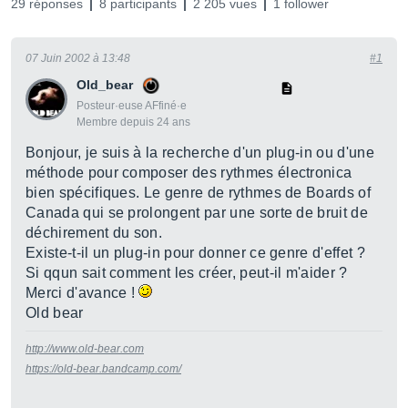
29 réponses
8 participants
2 205 vues
1 follower
07 Juin 2002 à 13:48
#1
Old_bear
Posteur·euse AFfiné·e
Membre depuis 24 ans
Bonjour, je suis à la recherche d'un plug-in ou d'une
méthode pour composer des rythmes électronica
bien spécifiques. Le genre de rythmes de Boards of
Canada qui se prolongent par une sorte de bruit de
déchirement du son.
Existe-t-il un plug-in pour donner ce genre d'effet ?
Si qqun sait comment les créer, peut-il m'aider ?
Merci d'avance !
Old bear
http://www.old-bear.com
https://old-bear.bandcamp.com/