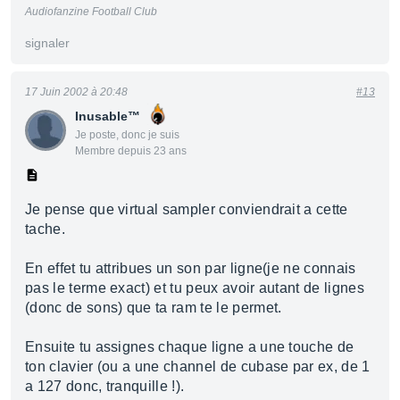
Audiofanzine Football Club
signaler
17 Juin 2002 à 20:48
#13
Inusable™
Je poste, donc je suis
Membre depuis 23 ans
Je pense que virtual sampler conviendrait a cette
tache.
En effet tu attribues un son par ligne(je ne connais
pas le terme exact) et tu peux avoir autant de lignes
(donc de sons) que ta ram te le permet.
Ensuite tu assignes chaque ligne a une touche de
ton clavier (ou a une channel de cubase par ex, de 1
a 127 donc, tranquille !).