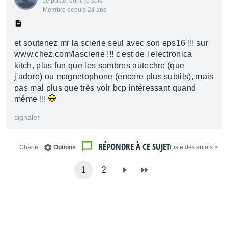
Je poste, donc je suis
Membre depuis 24 ans
et soutenez mr la scierie seul avec son eps16 !!! sur
www.chez.com/lascierie !!! c'est de l'electronica
kitch, plus fun que les sombres autechre (que
j'adore) ou magnetophone (encore plus subtils), mais
pas mal plus que très voir bcp intéressant quand
même !!!
signaler
RÉPONDRE À CE SUJET
Charte
Options
< Liste des sujets
1
2