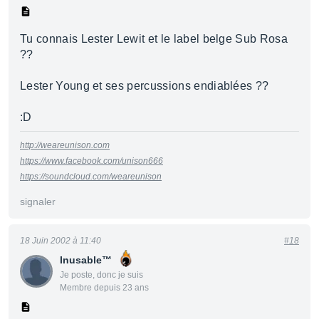
Tu connais Lester Lewit et le label belge Sub Rosa
??
Lester Young et ses percussions endiablées ??
:D
http://weareunison.com
https://www.facebook.com/unison666
https://soundcloud.com/weareunison
signaler
18 Juin 2002 à 11:40
#18
Inusable™
Je poste, donc je suis
Membre depuis 23 ans