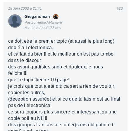
18 Juin 2002 à 21:41
#23
Gregznoman
Posteur·euse AFfamé·e
Membre depuis 23 ans
ce doit etre le premier topic (et aussi le plus long)
dedié a l electronica,
et ca fait du bien!! et le meilleur on est pas tombé
dans le discour
des avant gardistes snob et douteux,je nous
felicite!!!!
que ce topic tienne 10 page!!
je crois que tout a eté dit: ca sert a rien de vouloir
copier les autres,
(deception assurée) et si ce que tu fais n est au final
pas de l electronica,
ce sera toujours plus sincere et interessant qu une
copie poil au NI !!!
des groupes francais a ecouter(sans obligation d