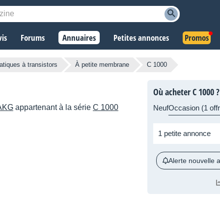
vis
Forums
Annuaires
Petites annonces
Promos
atiques à transistors
À petite membrane
C 1000
Où acheter C 1000 ?
AKG
appartenant à la série
C 1000
Neuf
Occasion (1 offr
1 petite annonce
Alerte nouvelle