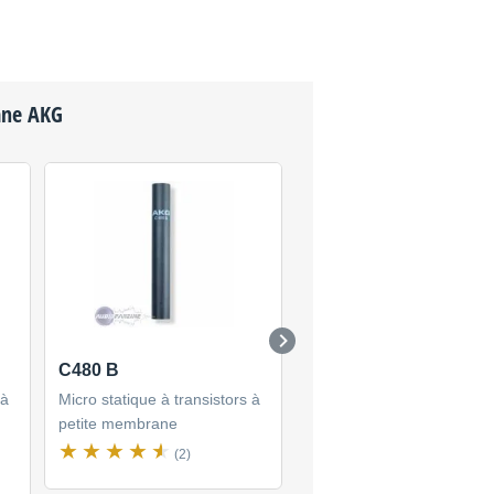
rane
AKG
C480 B
C5
 à
Micro statique à transistors à
Micro statique à transistor
petite membrane
petite membrane
(2)
(3)
216 €
neuf
(5 offres)