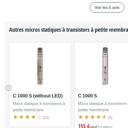
Voir les 5 avis
Autres micros statiques à transistors à petite memb
C 1000 S (without LED)
C 1000 S
Micro statique à transistors à
Micro statique à transistors
petite membrane
petite membrane
(12)
(5)
155 €
neuf
(13 offres)