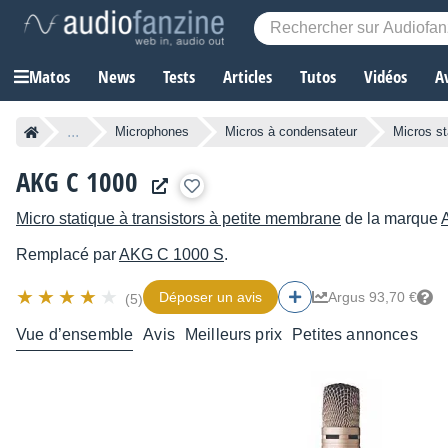
Matos
News
Tests
Articles
Tutos
Vidéos
A
...
Microphones
Micros à condensateur
Micros st
AKG C 1000
Micro statique à transistors à petite membrane
de la marque
Remplacé par
AKG
C 1000 S
.
Déposer un avis
Argus 93,70 €
(5)
Vue d’ensemble
Avis
Meilleurs prix
Petites annonces