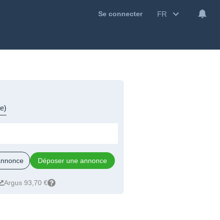
FR
Se connecter
e)
 annonce
Déposer une annonce
Argus 93,70 €