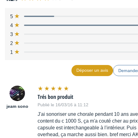
Body
metal
Finish
matte grayish blue
5
Audio Output
Type
Balanced XLR
4
Gender
Male
3
Contacts
3-pin
2
Powering Interface
Voltage
9 to 52 V
1
Current
3 mA
Application
Déposer un avis
Demander
Film / TV
Oui
Project Studio
Oui
Distribué par
Freevox
Trés bon produit
Publié le 16/03/16 à 11:12
jeam sono
J'ai sonoriser une chorale pendant 10 ans ave
content du c 1000 S, ça m'a couté cher au prix 
capsule est interchangeable à l'intérieur. Pui
overhead, ça marche aussi bien. bref merci A