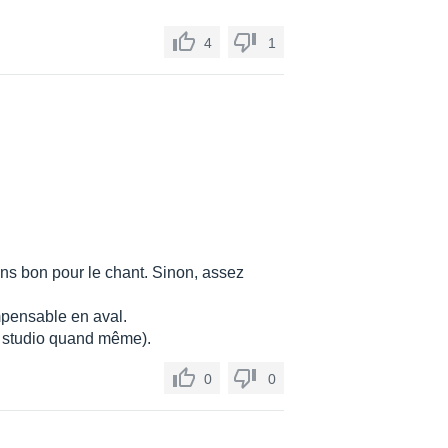
4
1
ns bon pour le chant. Sinon, assez
mpensable en aval.
e studio quand même).
0
0