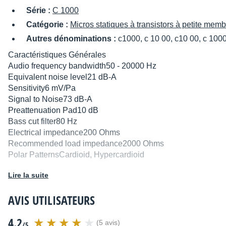
Série :
C 1000
Catégorie :
Micros statiques à transistors à petite mem
Autres dénominations :
c1000, c 10 00, c10 00, c 1000
Caractéristiques Générales
Audio frequency bandwidth
50 - 20000 Hz
Equivalent noise level
21 dB-A
Sensitivity
6 mV/Pa
Signal to Noise
73 dB-A
Preattenuation Pad
10 dB
Bass cut filter
80 Hz
Electrical impedance
200 Ohms
Recommended load impedance
2000 Ohms
Polar Patterns
Cardioid, Hypercardioid
Dimensions
Lire la suite
Length
229 mm
Height
34 mm
AVIS UTILISATEURS
Diameter
34 mm
Net Weight
320 g
4.2
Design
(5 avis)
/5