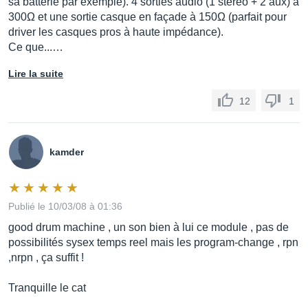
sa batterie par exemple). 4 sorties audio (1 stéréo + 2 aux) à
300Ω et une sortie casque en façade à 150Ω (parfait pour
driver les casques pros à haute impédance).
Ce que...…
Lire la suite
12
1
kamder
Publié le 10/03/08 à 01:36
good drum machine , un son bien à lui ce module , pas de
possibilités sysex temps reel mais les program-change , rpn
,nrpn , ça suffit !
Tranquille le cat