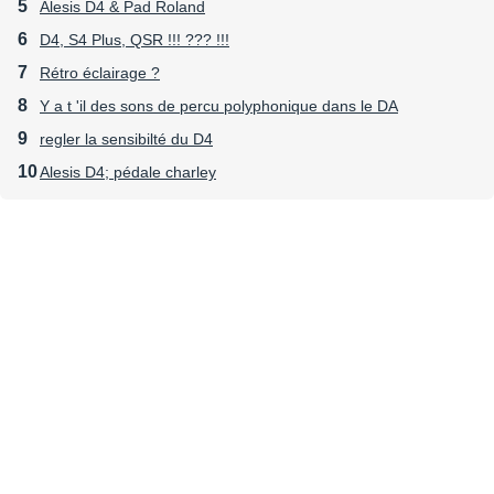
Alesis D4 & Pad Roland
D4, S4 Plus, QSR !!! ??? !!!
Rétro éclairage ?
Y a t 'il des sons de percu polyphonique dans le DA
regler la sensibilté du D4
Alesis D4; pédale charley