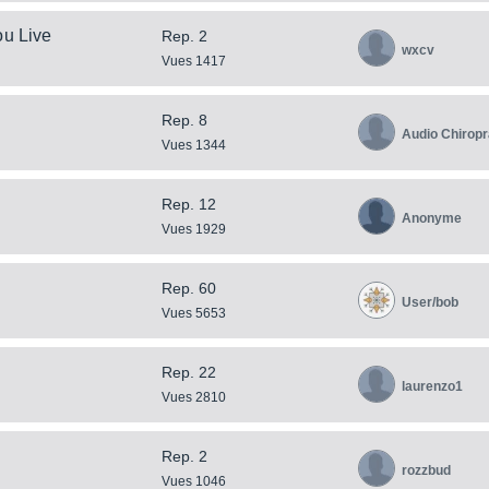
ou Live
Rep. 2
wxcv
Vues 1417
Rep. 8
Audio Chiropr
Vues 1344
Rep. 12
Anonyme
Vues 1929
Rep. 60
User/bob
Vues 5653
Rep. 22
laurenzo1
Vues 2810
Rep. 2
rozzbud
Vues 1046