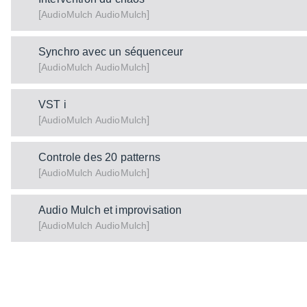
[
]
AudioMulch
AudioMulch
Synchro avec un séquenceur
[
]
AudioMulch
AudioMulch
VST i
[
]
AudioMulch
AudioMulch
Controle des 20 patterns
[
]
AudioMulch
AudioMulch
Audio Mulch et improvisation
[
]
AudioMulch
AudioMulch