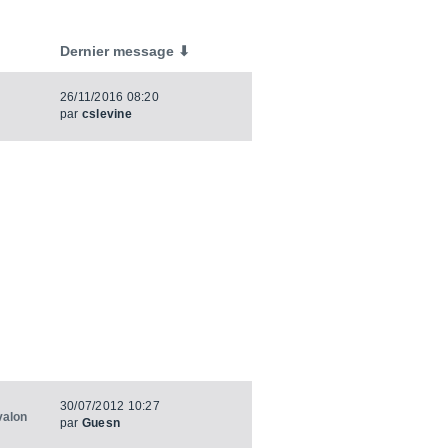
Dernier message ⬇
26/11/2016 08:20
par
cslevine
30/07/2012 10:27
valon
par
Guesn