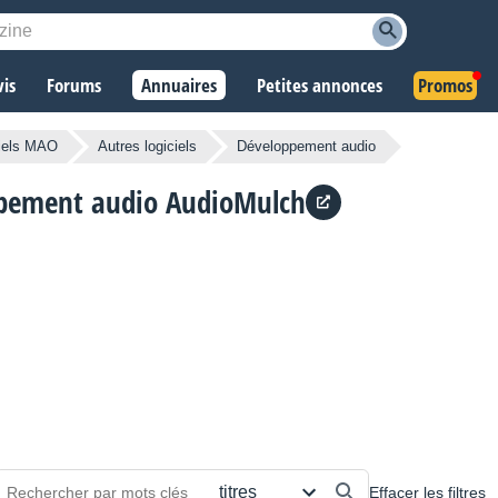
vis
Forums
Annuaires
Petites annonces
Promos
iels MAO
Autres logiciels
Développement audio
ppement audio AudioMulch
Effacer les filtres