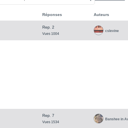
Réponses
Auteurs
Rep. 2
cslevine
Vues 1004
Rep. 7
Banshee in A
Vues 1534