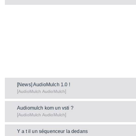
[News] AudioMulch 1.0 !
[
]
AudioMulch
AudioMulch
Audiomulch kom un vsti ?
[
]
AudioMulch
AudioMulch
Y a t il un séquenceur la dedans