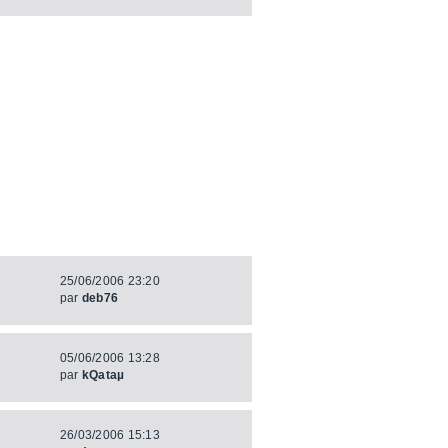
25/06/2006 23:20
par
deb76
05/06/2006 13:28
par
kQataµ
26/03/2006 15:13