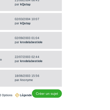
21/06/2004 08:43
par
kQataµ
02/03/2004 10:07
par
kQataµ
02/09/2003 01:04
par
krodelabestiole
22/07/2003 02:44
le
par
krodelabestiole
18/06/2003 15:56
par
Anonyme
Créer un sujet
Options
Légende