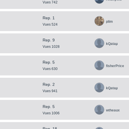
Vues 742
Rep. 1
plim
Vues 524
Rep. 9
kQataµ
Vues 1028
Rep. 5
fisherPrice
Vues 630
Rep. 2
kQataµ
Vues 941
Rep. 5
wtheaux
Vues 1006
Rep. 18