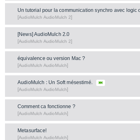
Un tutorial pour la communication synchro avec logic 
[
]
AudioMulch 2
AudioMulch
[News] AudioMulch 2.0
[
]
AudioMulch 2
AudioMulch
équivalence ou version Mac ?
[
]
AudioMulch
AudioMulch
AudioMulch : Un Soft mésestimé.
[
]
AudioMulch
AudioMulch
Comment ca fonctionne ?
[
]
AudioMulch
AudioMulch
Metasurface!
[
]
AudioMulch
AudioMulch