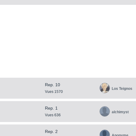
Rep. 10
Los Teignos
Vues 1570
Rep. 1
alchimyst
Vues 636
Rep. 2
Anonyme