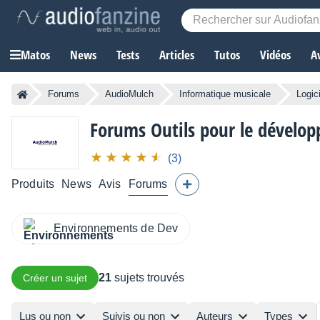
Matos
News
Tests
Articles
Tutos
Vidéos
A
Forums
AudioMulch
Informatique musicale
Logic
Forums Outils pour le dévelo
(3)
Produits
News
Avis
Forums
Environnements de Dev
21
sujets trouvés
Créer un sujet
Lus ou non
Suivis ou non
Auteurs
Types