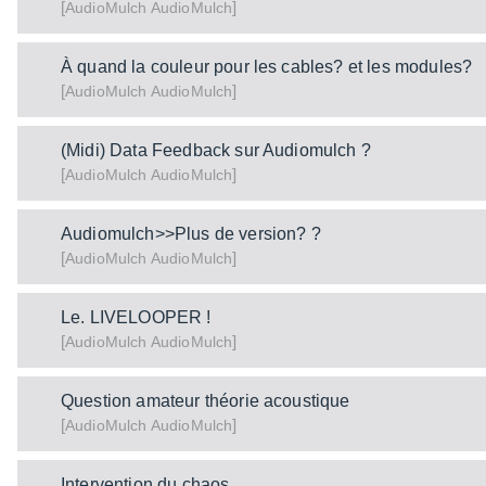
[
]
AudioMulch
AudioMulch
À quand la couleur pour les cables? et les modules?
[
]
AudioMulch
AudioMulch
(Midi) Data Feedback sur Audiomulch ?
[
]
AudioMulch
AudioMulch
Audiomulch>>Plus de version? ?
[
]
AudioMulch
AudioMulch
Le. LIVELOOPER !
[
]
AudioMulch
AudioMulch
Question amateur théorie acoustique
[
]
AudioMulch
AudioMulch
Intervention du chaos