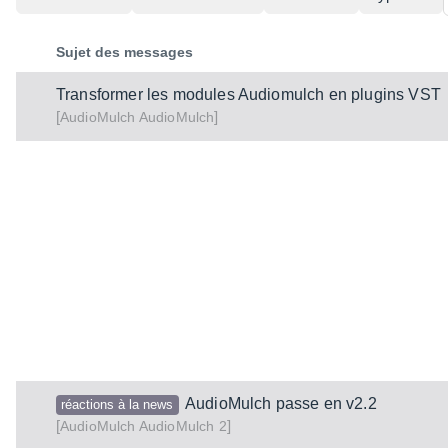
Sujet des messages
Transformer les modules Audiomulch en plugins VST
[
]
AudioMulch
AudioMulch
AudioMulch passe en v2.2
réactions à la news
[
]
AudioMulch 2
AudioMulch