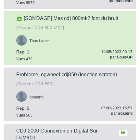
par
davidcab
Vues 9575
[SONDAGE] Mes cdj 800mk2 font du bruit
[
]
CDJ-800 MK2
Pioneer
Thao Laine
Rep. 1
14/05/2023 00:17
par
LouisGP
Vues 479
Probleme jogwheel cdj850 (fonction scratch)
[
]
CDJ-850
Pioneer
obabind
Rep. 0
05/02/2023 15:57
par
obabind
Vues 565
CDJ 2000 Connexion en Digital Sur
DJM900