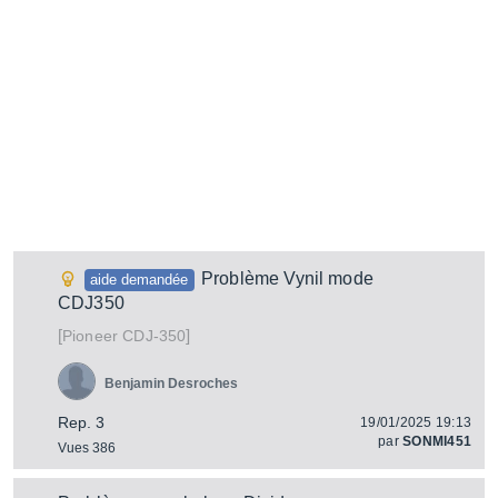
Problème Vynil mode
aide demandée
CDJ350
[
]
CDJ-350
Pioneer
Benjamin Desroches
Rep. 3
19/01/2025 19:13
par
SONMI451
Vues 386