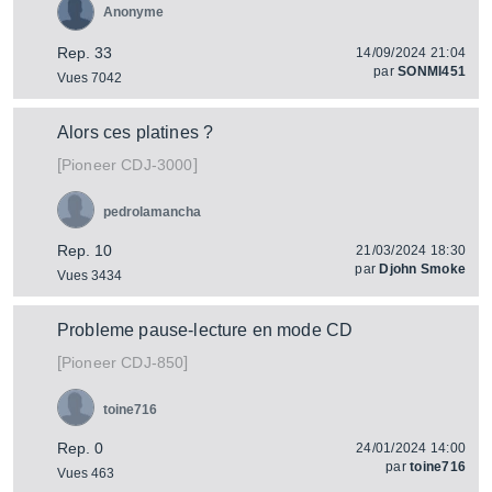
Anonyme
Rep. 33
14/09/2024 21:04
par
SONMI451
Vues 7042
Alors ces platines ?
[
]
CDJ-3000
Pioneer
pedrolamancha
Rep. 10
21/03/2024 18:30
par
Djohn Smoke
Vues 3434
Probleme pause-lecture en mode CD
[
]
CDJ-850
Pioneer
toine716
Rep. 0
24/01/2024 14:00
par
toine716
Vues 463