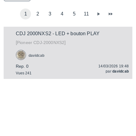
1
2
3
4
5
11
CDJ 2000NXS2 - LED + bouton PLAY
[
]
CDJ-2000NXS2
Pioneer
davidcab
Rep. 0
14/03/2026 19:48
par
davidcab
Vues 241