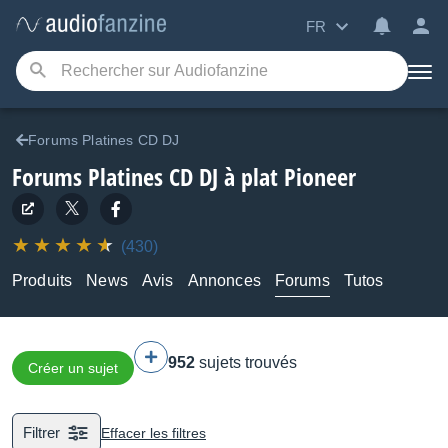
FR
Forums Platines CD DJ
Forums Platines CD DJ à plat Pioneer
(430)
Produits
News
Avis
Annonces
Forums
Tutos
952
sujets trouvés
Créer un sujet
Filtrer
Effacer les filtres