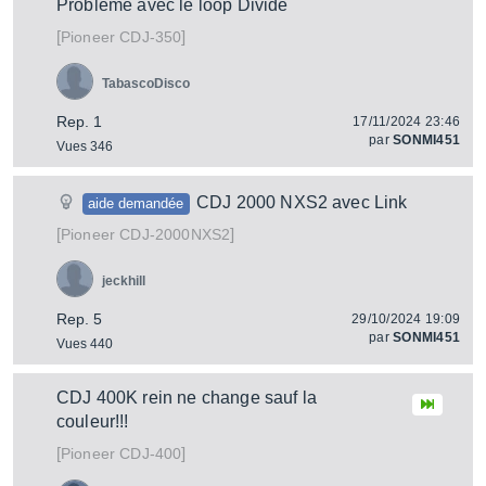
Problème avec le loop Divide
[
]
CDJ-350
Pioneer
TabascoDisco
Rep. 1
17/11/2024 23:46
par
SONMI451
Vues 346
CDJ 2000 NXS2 avec Link
aide demandée
[
]
CDJ-2000NXS2
Pioneer
jeckhill
Rep. 5
29/10/2024 19:09
par
SONMI451
Vues 440
CDJ 400K rein ne change sauf la
couleur!!!
[
]
CDJ-400
Pioneer