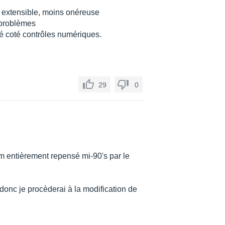
n extensible, moins onéreuse
s problèmes
é coté contrôles numériques.
29
0
m entièrement repensé mi-90's par le
e donc je procèderai à la modification de