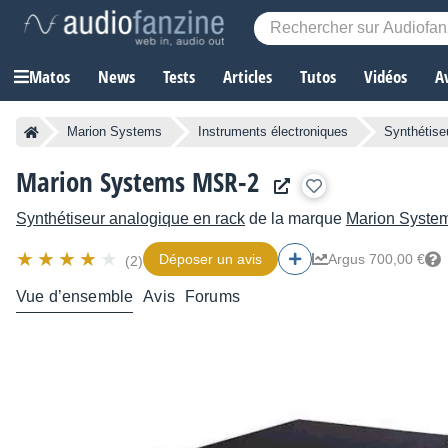
Matos
News
Tests
Articles
Tutos
Vidéos
A
Marion Systems
Instruments électroniques
Synthétise
Marion Systems MSR-2
Synthétiseur analogique en rack
de la marque
Marion Syste
Déposer un avis
Argus 700,00 €
(2)
Vue d’ensemble
Avis
Forums