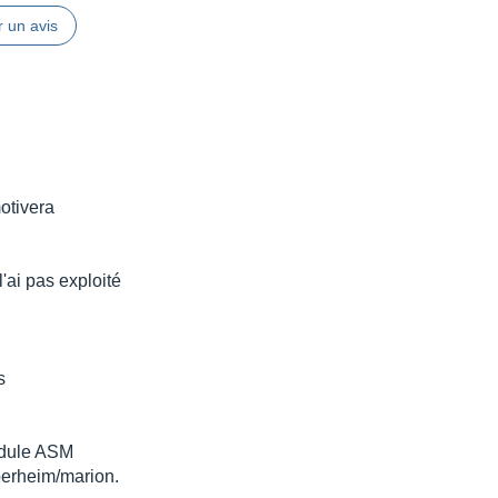
 un avis
otivera
l'ai pas exploité
s
odule ASM
oberheim/marion.