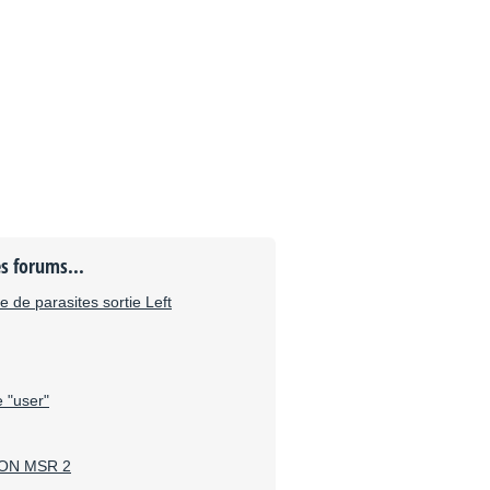
es forums...
 de parasites sortie Left
 "user"
ON MSR 2