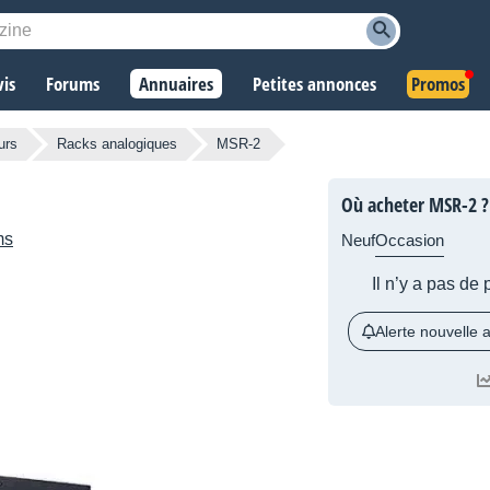
vis
Forums
Annuaires
Petites annonces
Promos
urs
Racks analogiques
MSR-2
Où acheter MSR-2 ?
ms
Neuf
Occasion
Il n’y a pas de
Alerte nouvelle