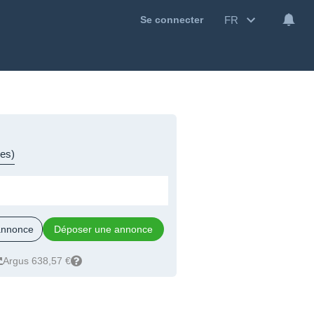
FR
Se connecter
res)
 annonce
Déposer une annonce
Argus 638,57 €