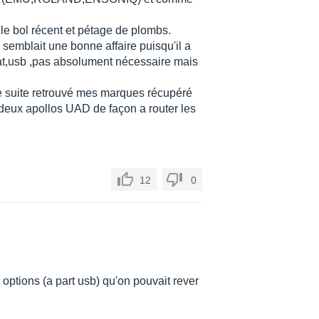
 le bol récent et pétage de plombs.
 semblait une bonne affaire puisqu'il a
at,usb ,pas absolument nécessaire mais
 de suite retrouvé mes marques récupéré
 deux apollos UAD de façon a router les
12
0
 options (a part usb) qu'on pouvait rever