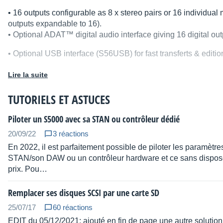
• 16 outputs configurable as 8 x stereo pairs or 16 individual
outputs expandable to 16).
• Optional ADAT™ digital audio interface giving 16 digital ou
• Optional USB interface (S56USB) for fast transferts & editio
• 320 x 240 backlit LCD.
Lire la suite
• 44.1kHz/48kHz sampling frequencies.
TUTORIELS ET ASTUCES
• 18-bit stereo ADCs with 64 x oversampling 5th order Delta
Piloter un S5000 avec sa STAN ou contrôleur dédié
• 20-bit DACs with 128 x oversampling Delta Sigma with 8 x digi
20/09/22
3 réactions
En 2022, il est parfaitement possible de piloter les paramè
• SPDIF or AES/EBU digital I/O on balanced jacks or optical.
STAN/son DAW ou un contrôleur hardware et ce sans dispos
• EB20 4-channel 20-bit multi-effects processor (optional on
prix. Pou…
• PS2 QWERTY keyboard input for easy naming.
Remplacer ses disques SCSI par une carte SD
• 2 x MIDI IN/OUT/THRU for 32-channel multitimbral operatio
25/07/17
60 réactions
EDIT du 05/12/2021: ajouté en fin de page une autre solution