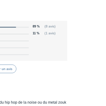
can even route controllers to controllers!
ting algorithms.
89 %
(8 avis)
11 %
(1 avis)
 sampler quickly and easily.
e stored in folders and folders can
ibrary.
 un avis
t du hip hop de la noise ou du metal zouk