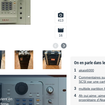
413
16
On en parle dans l
akais6000
Commentaires sur 
SCSI par une car
multiple partition
Ah oui:aime::aime
vient en
propriètaire d'Aka
 firme