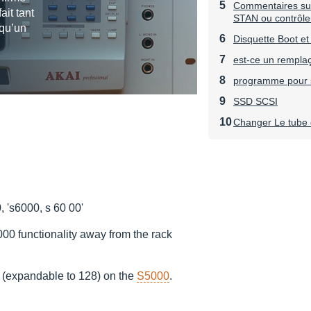
Commentaires sur 
ait tant
STAN ou contrôle
 qu’un
Disquette Boot et
est-ce un rempla
programme pour s
SSD SCSI
Changer Le tube 
, 's6000, s 60 00'
00 functionality away from the rack
 (expandable to 128) on the
S5000
.