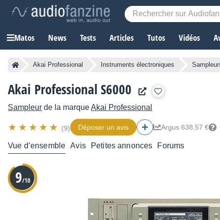
Matos
News
Tests
Articles
Tutos
Vidéos
A
Akai Professional
Instruments électroniques
Sampleur
Akai Professional S6000
Sampleur
de la marque
Akai Professional
Déposer un avis
Argus 638,57 €
(9)
Vue d’ensemble
Avis
Petites annonces
Forums
9
/10