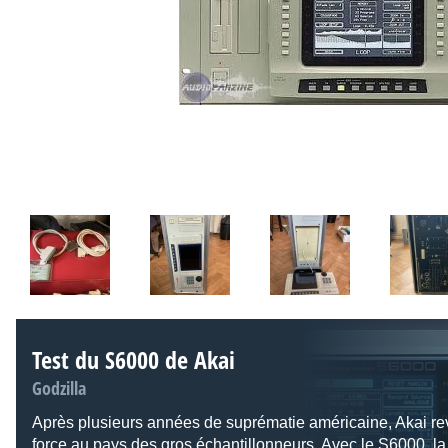
Test du S6000 de Akai
Godzilla
Après plusieurs années de suprématie américaine, Akai re
force au pays des gros échantillonneurs. Avec le S6000, la