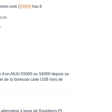
 mono outs (
S5000
has 8
tputs
n.
 Sigma
tal filter on all outputs.
tres d'un AKAI S5000 ou S6000 depuis sa
er de la fameuse carte USB hors de
S5000
).
n.
 alternative à base de Raspberry PI