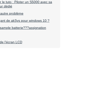
le tuto : Piloter un S5000 avec sa
ur dédié
 autre problème
çant de akSys pour windows 10 ?
ample batterie???assignation
de l'écran LCD