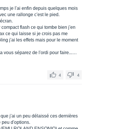
emps je l'ai enfin depuis quelques mois
ec une rallonge c'est le pied.
’écran.
r compact flash ce qui tombe bien j'en
ax ce qui laisse si je crois pas me
ng j'ai les effets mais pour le moment
a vous séparez de l'ordi pour faire...…
4
4
que j'ai un peu délaissé ces dernières
e peu d'options.
ques (EMU,ROLAND,ENSONIQ) et comme