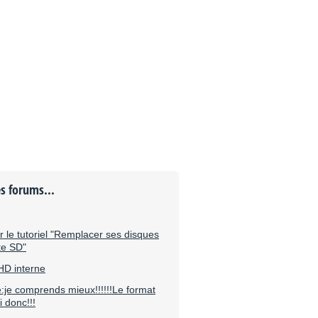
es forums...
le tutoriel "Remplacer ses disques
te SD"
 HD interne
:je comprends mieux!!!!!!Le format
i donc!!!