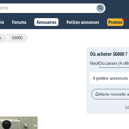
vis
Forums
Annuaires
Petites annonces
Promos
s
S6000
Où acheter S6000 ?
Neuf
Occasion (4 off
4 petites annonces
Alerte nouvelle