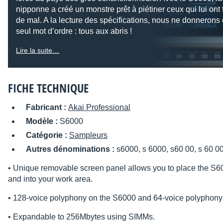
nipponne a créé un monstre prêt à piétiner ceux qui lui ont f
de mal. A la lecture des spécifications, nous ne donnerons
seul mot d’ordre : tous aux abris !
Lire la suite…
FICHE TECHNIQUE
Fabricant :
Akai Professional
Modèle :
S6000
Catégorie :
Sampleurs
Autres dénominations :
s6000, s 6000, s60 00, s 60 00
• Unique removable screen panel allows you to place the S60
and into your work area.
• 128-voice polyphony on the S6000 and 64-voice polyphony
• Expandable to 256Mbytes using SIMMs.