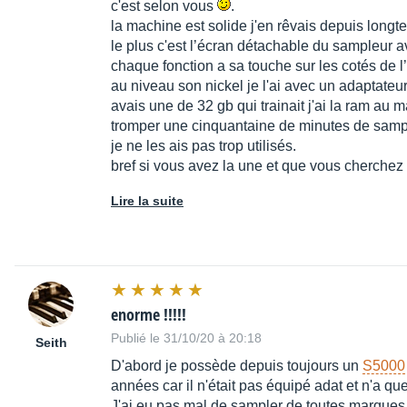
c'est selon vous
.
la machine est solide j'en rêvais depuis longt
le plus c'est l’écran détachable du sampleur av
chaque fonction a sa touche sur les cotés de l
au niveau son nickel je l'ai avec un adaptateu
avais une de 32 gb qui trainait j'ai la ram au m
tromper une cinquantaine de minutes de sampli
je ne les ais pas trop utilisés.
bref si vous avez la une et que vous cherchez 
Lire la suite
enorme !!!!!
Publié le 31/10/20 à 20:18
Seith
D'abord je possède depuis toujours un
S5000
années car il n'était pas équipé adat et n'a qu
J'ai eu pas mal de sampler de toutes mar