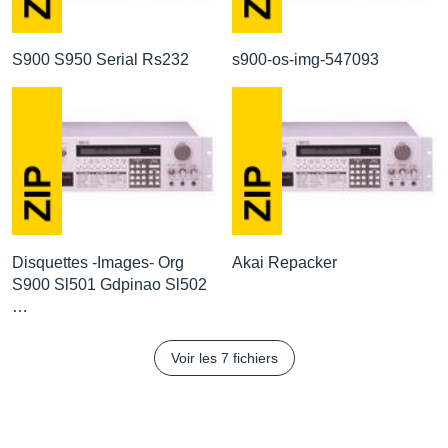
S900 S950 Serial Rs232
s900-os-img-547093
Disquettes -Images- Org
Akai Repacker
S900 Sl501 Gdpinao Sl502
…
Voir les 7 fichiers