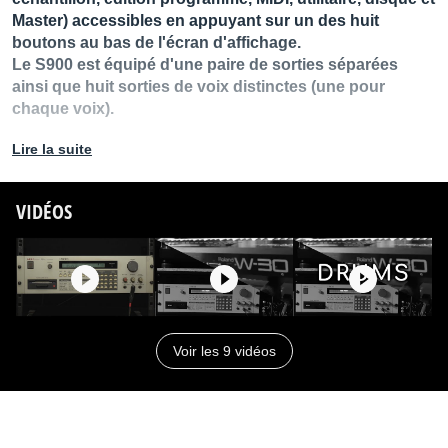
Master) accessibles en appuyant sur un des huit
boutons au bas de l'écran d'affichage.
Le S900 est équipé d'une paire de sorties séparées
ainsi que huit sorties de voix distinctes (une pour
chaque voix).
Distribué par
audia
Lire la suite
VIDÉOS
Voir les 9 vidéos