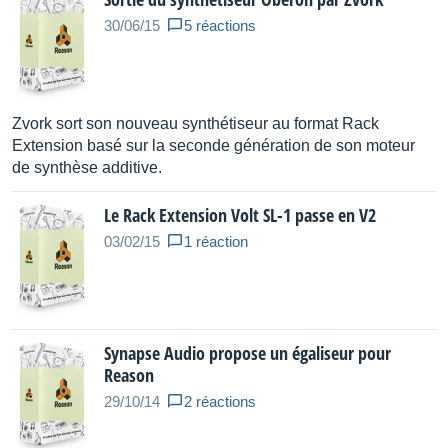
30/06/15
5 réactions
Pour l’inspiration, Reason 7 facilite les échanges entre
utilisateurs via l’import mp3, aac, wma et autres formats. La
banque de sons d’usine « Factory Sound Bank » est
renforcée par de nombreuses boucles et kits de batterie
entièrement nouveaux, tandis que la nouvelle unité d’effet
Zvork sort son nouveau synthétiseur au format Rack
Audiomatic Retro Transformer ajoutera une couleur vintage-
Extension basé sur la seconde génération de son moteur
futuriste à vos pistes, d’un clic.
de synthèse additive.
Le Rack Extension Volt SL-1 passe en V2
Systèmes requis:
03/02/15
1 réaction
• Windows 7 ou supérieur
• Mac OS 10.7 ou supérieur
Windows:
Synapse Audio propose un égaliseur pour
Reason
• Une connection à Internet pour l'installation et
29/10/14
2 réactions
l'enregistrement du produit.
• Processeur, Intel ou AMD avec Dual Cores