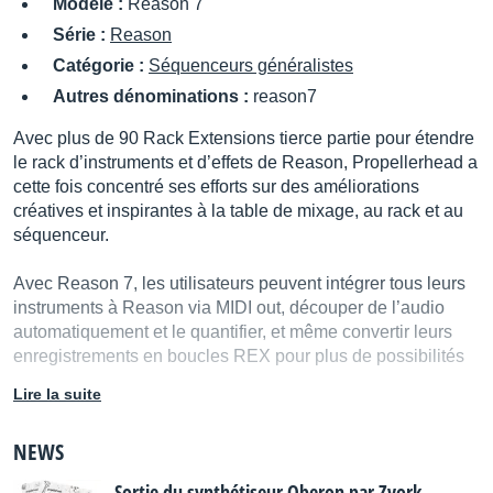
Modèle :
Reason 7
Série :
Reason
Catégorie :
Séquenceurs généralistes
Autres dénominations :
reason7
Avec plus de 90 Rack Extensions tierce partie pour étendre
le rack d’instruments et d’effets de Reason, Propellerhead a
cette fois concentré ses efforts sur des améliorations
créatives et inspirantes à la table de mixage, au rack et au
séquenceur.
Avec Reason 7, les utilisateurs peuvent intégrer tous leurs
instruments à Reason via MIDI out, découper de l’audio
automatiquement et le quantifier, et même convertir leurs
enregistrements en boucles REX pour plus de possibilités
créatives dans le rack. Pour le mixage, Propellerhead
Lire la suite
introduit un analyseur de spectre avec contrôle visuel des
EQ, des canaux de mixage parallèle et de groupes, et de
NEWS
nombreuses autres améliorations au workflow, le tout pour
un son amélioré, sans perdre la simplicité d’utilisation.
Sortie du synthétiseur Oberon par Zvork