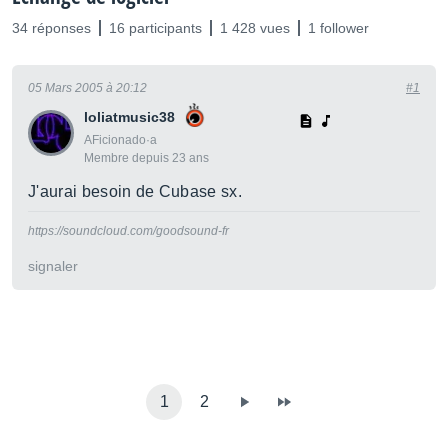
34 réponses
16 participants
1 428 vues
1 follower
05 Mars 2005 à 20:12
#1
loliatmusic38
AFicionado·a
Membre depuis 23 ans
J'aurai besoin de Cubase sx.
https://soundcloud.com/goodsound-fr
signaler
1
2