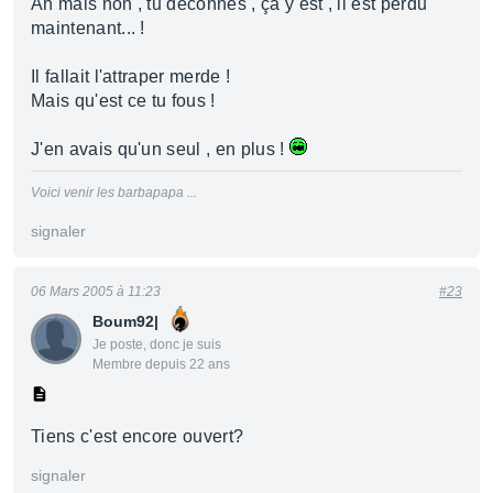
Ah mais non , tu déconnes , ça y est , il est perdu
maintenant... !
Il fallait l'attraper merde !
Mais qu'est ce tu fous !
J'en avais qu'un seul , en plus !
Voici venir les barbapapa ...
signaler
06 Mars 2005 à 11:23
#23
Boum92|
Je poste, donc je suis
Membre depuis 22 ans
Tiens c'est encore ouvert?
signaler