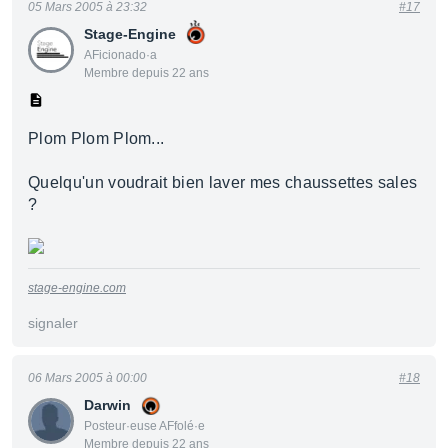
05 Mars 2005 à 23:32
#17
Stage-Engine
AFicionado·a
Membre depuis 22 ans
Plom Plom Plom...
Quelqu'un voudrait bien laver mes chaussettes sales
?
stage-engine.com
signaler
06 Mars 2005 à 00:00
#18
Darwin
Posteur·euse AFfolé·e
Membre depuis 22 ans