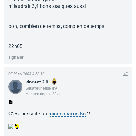
m'faudrait 3,4 bons statiques aussi
bon, combien de temps, combien de temps
22h05
signaler
05 Mars 2005 à 22:16
#5
vincent 2.0
Squatteur·euse d’AF
Membre depuis 22 ans
C'est possible un
access virus kc
?