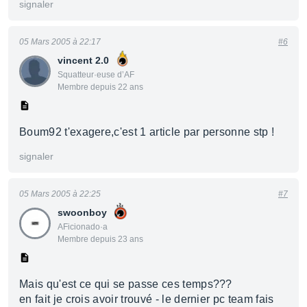
signaler
05 Mars 2005 à 22:17
#6
vincent 2.0
Squatteur·euse d’AF
Membre depuis 22 ans
Boum92 t'exagere,c'est 1 article par personne stp !
signaler
05 Mars 2005 à 22:25
#7
swoonboy
AFicionado·a
Membre depuis 23 ans
Mais qu'est ce qui se passe ces temps???
en fait je crois avoir trouvé - le dernier pc team fais