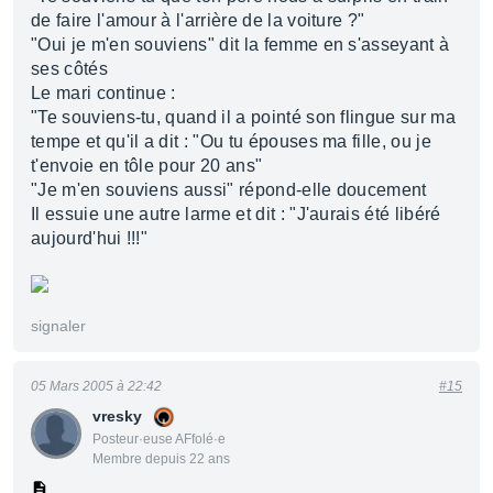
de faire l'amour à l'arrière de la voiture ?"
"Oui je m'en souviens" dit la femme en s'asseyant à
ses côtés
Le mari continue :
"Te souviens-tu, quand il a pointé son flingue sur ma
tempe et qu'il a dit : "Ou tu épouses ma fille, ou je
t'envoie en tôle pour 20 ans"
"Je m'en souviens aussi" répond-elle doucement
Il essuie une autre larme et dit : "J'aurais été libéré
aujourd'hui !!!"
signaler
05 Mars 2005 à 22:42
#15
vresky
Posteur·euse AFfolé·e
Membre depuis 22 ans