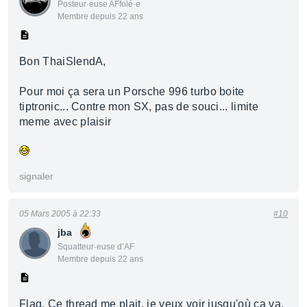
Posteur·euse AFfolé·e
Membre depuis 22 ans
Bon ThaiSlendA,
Pour moi ça sera un Porsche 996 turbo boite
tiptronic... Contre mon SX, pas de souci... limite
meme avec plaisir
signaler
05 Mars 2005 à 22:33
#10
jba
Squatteur·euse d’AF
Membre depuis 22 ans
Flag. Ce thread me plait, je veux voir jusqu'où ça va.