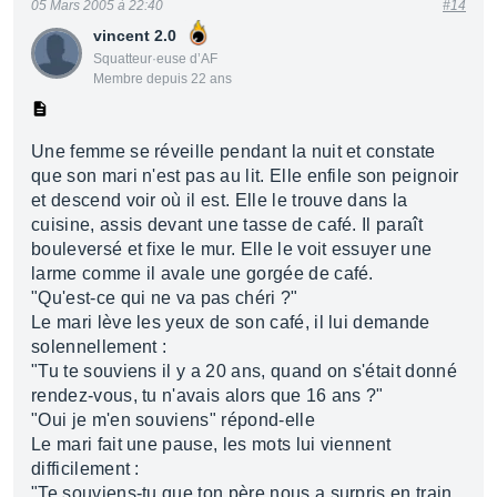
05 Mars 2005 à 22:40
#14
vincent 2.0
Squatteur·euse d’AF
Membre depuis 22 ans
Une femme se réveille pendant la nuit et constate
que son mari n'est pas au lit. Elle enfile son peignoir
et descend voir où il est. Elle le trouve dans la
cuisine, assis devant une tasse de café. Il paraît
bouleversé et fixe le mur. Elle le voit essuyer une
larme comme il avale une gorgée de café.
"Qu'est-ce qui ne va pas chéri ?"
Le mari lève les yeux de son café, il lui demande
solennellement :
"Tu te souviens il y a 20 ans, quand on s'était donné
rendez-vous, tu n'avais alors que 16 ans ?"
"Oui je m'en souviens" répond-elle
Le mari fait une pause, les mots lui viennent
difficilement :
"Te souviens-tu que ton père nous a surpris en train