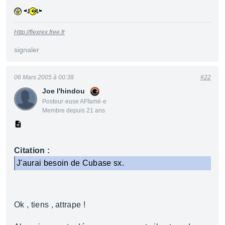
Http://flexrex.free.fr
signaler
06 Mars 2005 à 00:38
#22
Joe l'hindou
Posteur·euse AFfamé·e
Membre depuis 21 ans
Citation :
J'aurai besoin de Cubase sx.
Ok , tiens , attrape !