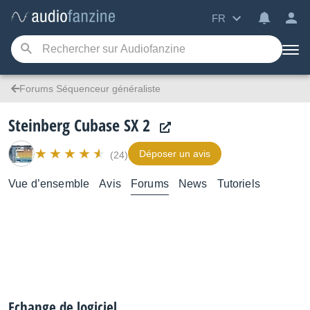
FR
Forums Séquenceur généraliste
Steinberg Cubase SX 2
Déposer un avis
(24)
Vue d’ensemble
Avis
Forums
News
Tutoriels
Echange de logiciel