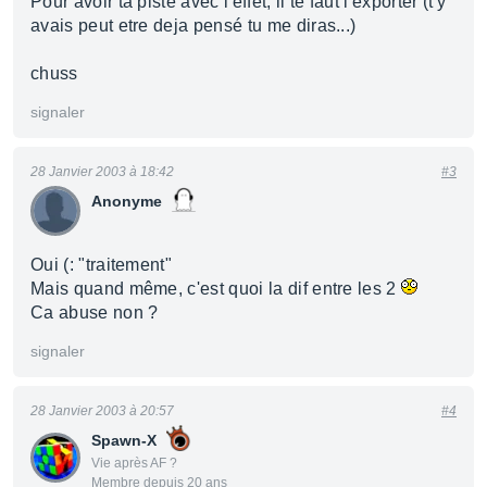
Pour avoir ta piste avec l'effet, il te faut l'exporter (t'y
avais peut etre deja pensé tu me diras...)
chuss
signaler
28 Janvier 2003 à 18:42
#3
Anonyme
Oui (: "traitement"
Mais quand même, c'est quoi la dif entre les 2
Ca abuse non ?
signaler
28 Janvier 2003 à 20:57
#4
Spawn-X
Vie après AF ?
Membre depuis 20 ans