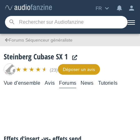
FR
Forums Séquenceur généraliste
Steinberg Cubase SX 1
Déposer un avis
(23)
Vue d’ensemble
Avis
Forums
News
Tutoriels
Effets d'insert -vs- effets send