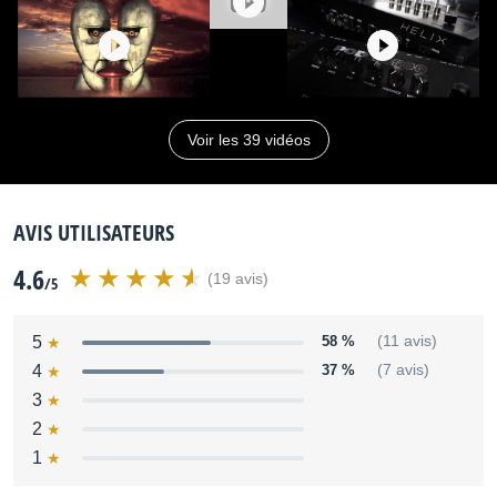
Voir les 39 vidéos
AVIS UTILISATEURS
4.6
(19 avis)
/5
5
58 %
(11 avis)
4
37 %
(7 avis)
3
2
1