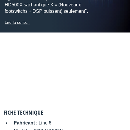
HD500X sachant que X = (Nouveaux
footswitchs + DSP puissant) seulement".
Lire la suite…
FICHE TECHNIQUE
Fabricant :
Line 6