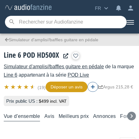
FR
Simulateur d'amplis//baffles guitare en pédale
Line 6 POD HD500X
Simulateur d'amplis//baffles guitare en pédale
de la marque
Line 6
appartenant à la série
POD Live
Déposer un avis
Argus 215,28 €
(19)
Prix public US :
$499 incl. VAT
Vue d’ensemble
Avis
Meilleurs prix
Annonces
Forums