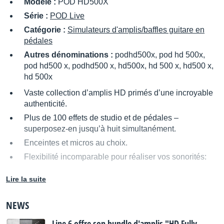
Modèle :
POD HD500X
Série :
POD Live
Catégorie :
Simulateurs d'amplis/baffles guitare en
pédales
Autres dénominations :
podhd500x, pod hd 500x,
pod hd500 x, podhd500 x, hd500x, hd 500 x, hd500 x,
hd 500x
Vaste collection d’amplis HD primés d’une incroyable
authenticité.
Plus de 100 effets de studio et de pédales –
superposez-en jusqu’à huit simultanément.
Enceintes et micros au choix.
Flexibilité incomparable pour réaliser vos sonorités:
Deux chaînes de signaux
Lire la suite
Multiples options de routage
DSP dynamique dégageant plus de puissance
NEWS
pour les amplis et les effets
Line 6 offre son bundle d'amplis "HD Fully