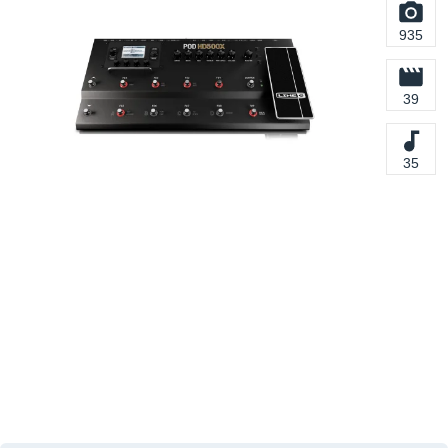
935
39
35