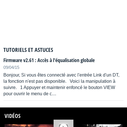
La pédale d’expression assignable pilote des
paramètres d’ampli et d’effet.
Looper interne de 48 secondes avec commutateur au
pied dédié.
Accordeur chromatique incorporé.
Commutateur au pied Tap Tempo.
Fabrication de qualité professionnelle avec un boîtier
TUTORIELS ET ASTUCES
en métal plié, une barre de protection chromée et une
Firmware v2.61 : Accès à l'équalisation globale
pédale d’expression moulée.
09/04/15
Source :
http://fr.line6.com/
Bonjour, Si vous êtes connecté avec l'entrée Link d'un DT,
Distribué par
Line6 France
la fonction n'est pas disponible. Voici la manipulation à
suivre. 1 Appuyer et maintenir enfoncé le bouton VIEW
pour ouvrir le menu de c…
VIDÉOS