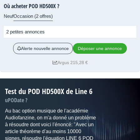
Où acheter POD HD500X ?
Neuf
Occasion (2 offres)
2 petites annonces
Alerte nouvelle annonce
Déposer une annonce
Argus 215,28 €
Test du POD HD500X de Line 6
uPODate ?
Au bac option musique de l'académie
Audiofanzine, on m'a donné un problème
à résoudre dont voici l'énoncé: "Avec un
article théorème d'au moins 10000
signes, résoudre l'équation LINE 6 POD