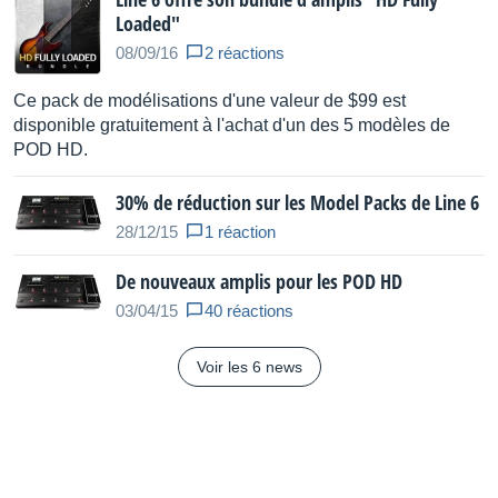
Boucle d’effet stéréo pouvant être insérée
Loaded"
n’importe où dans la chaîne de signal
08/09/16
2 réactions
Commutateurs au pied professionnels avec anneaux
de LED bien visibles
Ce pack de modélisations d'une valeur de $99 est
Palette complète d’E/S comprenant notamment des
disponible gratuitement à l'achat d'un des 5 modèles de
prises USB 2.0, MIDI, S/PDIF, des sorties XLR
POD HD.
symétriques, un préampli de micro intégré etc.
30% de réduction sur les Model Packs de Line 6
Entrée de guitare à impédance réglable.
Contrôleur MIDI programmable: les commutateurs et la
28/12/15
1 réaction
pédale d’expression peuvent être utilisés pour piloter
De nouveaux amplis pour les POD HD
des dispositifs MIDI externes.
03/04/15
40 réactions
Connexion L6 LINK™ permettant d’intégrer et de
piloter des amplificateurs DT et des enceintes
StageSource®.
Voir les 6 news
Connexion VDI pour l’intégration et le pilotage d’une
guitare James Tyler® Variax®.
8 «Set Lists» de 64 mémoires.
512 mémoires pour presets utilisateur.