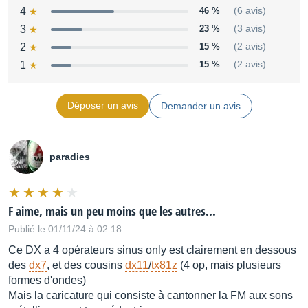
4
46 %
(6 avis)
Effets : Chorus.
3
23 %
(3 avis)
Sorties Audio : Stéréo.
2
15 %
(2 avis)
Stockage Externe: Cassette. Sysex.
1
15 %
(2 avis)
Séquenceur : Non.
Source : Yamaha
Déposer un avis
Demander un avis
Distribué par
Yamaha Music Europe
paradies
F aime, mais un peu moins que les autres...
Publié le 01/11/24 à 02:18
Ce DX a 4 opérateurs sinus only est clairement en dessous
des
dx7
, et des cousins
dx11
/
tx81z
(4 op, mais plusieurs
formes d'ondes)
Mais la caricature qui consiste à cantonner la FM aux sons