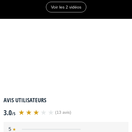
A partir de 1984.
Voir les 2 vidéos
Caractéristiques :
Clavier : 61 touches.
Type de Synthèse : Modulation de fréquence à 4
opérateurs.
Polyphonie : 8 voix.
Nombre de Générateurs : 1 générateurs à 4
opérateurs.
LFO : 1.
Enveloppes : 1 par opérateur + 1 global pour la
hauteur, à 5 segments.
Filtres : Non.
Sons : 128 presets + 32 prog.
AVIS UTILISATEURS
Combis : 32 prog.
3.0
(13 avis)
/5
Split : Oui.
Affichage : LCD.
5
Portamento : Oui.