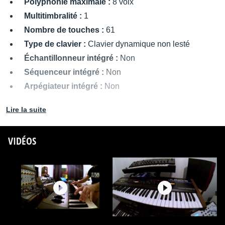
Polyphonie maximale :
8 voix
Multitimbralité :
1
Nombre de touches :
61
Type de clavier :
Clavier dynamique non lesté
Échantillonneur intégré :
Non
Séquenceur intégré :
Non
Arpégiateur intégré :
Non
Nombre de presets utilisateur :
32
Lire la suite
Entrées/sorties MIDI :
Entrée/sortie MIDI (In, Out,
Thru)
VIDÉOS
Sorties audio :
Sortie jack 6,35 mm mono, casque
Alimentation :
Interne (secteur)
Dimensions :
949 x 314 x 90 mm
Poids :
6,2 kg
Autres dénominations :
dx21, dx 21
Commercialisation :