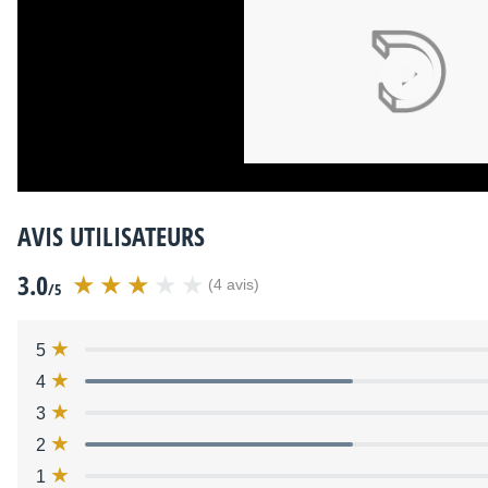
Poids :
11,3 kg
Autres dénominations :
dx9, dx 9
Source : Yamaha
Distribué par
Yamaha Music Europe
AVIS UTILISATEURS
3.0
(4 avis)
/5
5
4
3
2
1