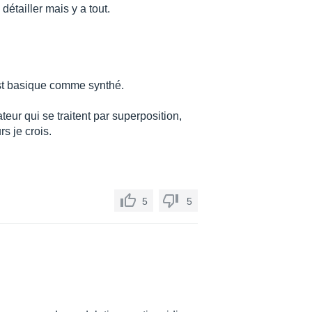
détailler mais y a tout.
 est basique comme synthé.
ur qui se traitent par superposition,
rs je crois.
5
5