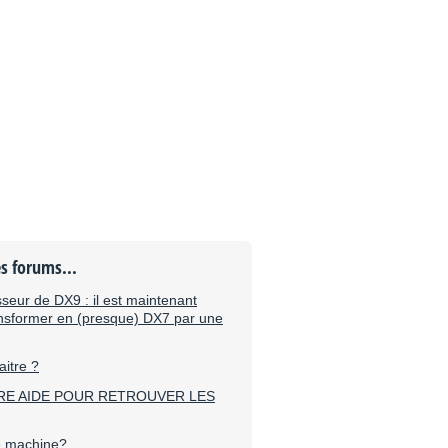
es forums...
seur de DX9 : il est maintenant
ansformer en (presque) DX7 par une
itre ?
RE AIDE POUR RETROUVER LES
te machine?