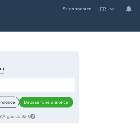
FR
Se connecter
e)
 annonce
Déposer une annonce
Argus 60,92 €