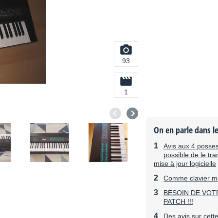
93
1
On en parle dans l
Avis aux 4 posses
possible de le tr
mise à jour logicielle
Comme clavier ma
BESOIN DE VOT
PATCH !!!
Des avis sur cet