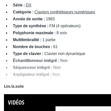
Série :
DX
Catégorie :
Claviers synthétiseurs numériques
Année de sortie :
1983
Type de synthèse :
FM (4 opérateurs)
Polyphonie maximale :
8 voix
Multitimbralité :
1 partie
Nombre de touches :
61
Type de clavier :
Clavier non dynamique
Échantillonneur intégré :
Non
Séquenceur intégré :
Non
Arpégiateur intégré :
Non
Nombre de presets utilisateur :
20
Lire la suite
Entrées/sorties MIDI :
Sortie MIDI (In, Out)
Sorties audio :
Jack 6,35 mm mono
VIDÉOS
Alimentation :
Interne (secteur)
Dimensions :
1011 x 103 x 343 mm