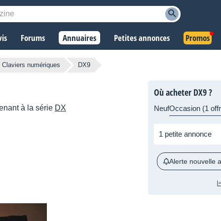
vis
Forums
Annuaires
Petites annonces
Promos
Claviers numériques
DX9
Où acheter DX9 ?
enant à la série
DX
Neuf
Occasion (1 offr
1 petite annonce
Alerte nouvelle