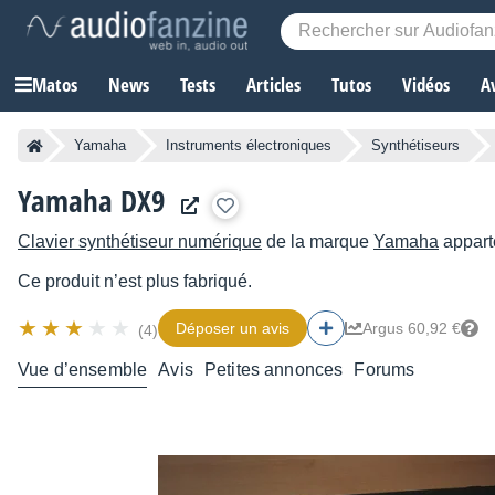
Matos
News
Tests
Articles
Tutos
Vidéos
A
Yamaha
Instruments électroniques
Synthétiseurs
Yamaha DX9
Clavier synthétiseur numérique
de la marque
Yamaha
appart
Ce produit n’est plus fabriqué.
Déposer un avis
Argus 60,92 €
(4)
Vue d’ensemble
Avis
Petites annonces
Forums