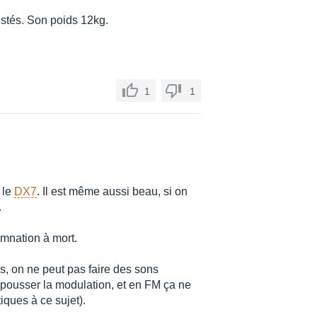
stés. Son poids 12kg.
1
1
 le
DX7
. Il est même aussi beau, si on
.
amnation à mort.
, on ne peut pas faire des sons
t pousser la modulation, et en FM ça ne
iques à ce sujet).