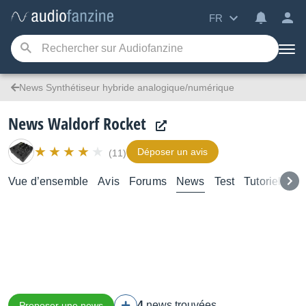
FR
News Synthétiseur hybride analogique/numérique
News Waldorf Rocket
Déposer un avis
(11)
Vue d’ensemble
Avis
Forums
News
Test
Tutoriels
4
news trouvées
Proposer une news