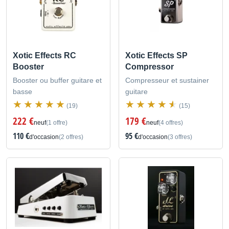
Xotic Effects RC
Xotic Effects SP
Booster
Compressor
Booster ou buffer guitare et
Compresseur et sustainer
basse
guitare
(19)
(15)
222 €
179 €
neuf
(1 offre)
neuf
(4 offres)
110 €
95 €
d'occasion
(2 offres)
d'occasion
(3 offres)