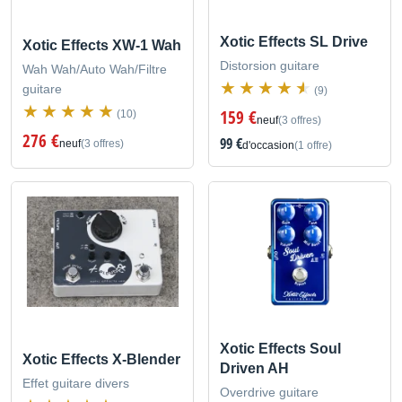
Xotic Effects SL Drive
Xotic Effects XW-1 Wah
Distorsion guitare
Wah Wah/Auto Wah/Filtre
guitare
(9)
159 €
(10)
neuf
(3 offres)
276 €
99 €
neuf
(3 offres)
d'occasion
(1 offre)
Xotic Effects Soul
Xotic Effects X-Blender
Driven AH
Effet guitare divers
Overdrive guitare