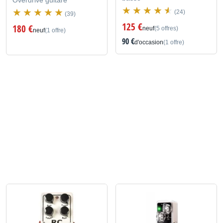
Overdrive guitare
(24)
(39)
125 €
180 €
neuf
(5 offres)
neuf
(1 offre)
90 €
d'occasion
(1 offre)