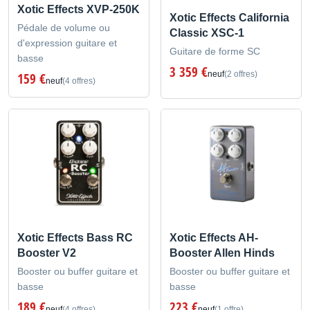
Xotic Effects XVP-250K
Xotic Effects California
Pédale de volume ou
Classic XSC-1
d'expression guitare et
Guitare de forme SC
basse
3 359 €
neuf
(2 offres)
159 €
neuf
(4 offres)
Xotic Effects Bass RC
Xotic Effects AH-
Booster V2
Booster Allen Hinds
Booster ou buffer guitare et
Booster ou buffer guitare et
basse
basse
189 €
223 €
neuf
(4 offres)
neuf
(1 offre)