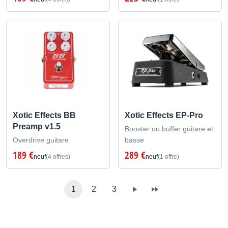
Xotic Effects BB
Xotic Effects EP-Pro
Preamp v1.5
Booster ou buffer guitare et
Overdrive guitare
basse
189 €
289 €
neuf
(4 offres)
neuf
(1 offre)
1
2
3