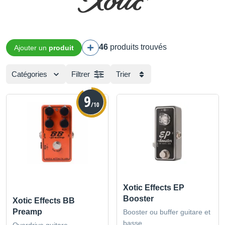
46
produits trouvés
Ajouter un
produit
Catégories
Filtrer
Trier
9
/10
Xotic Effects EP
Booster
Xotic Effects BB
Preamp
Booster ou buffer guitare et
basse