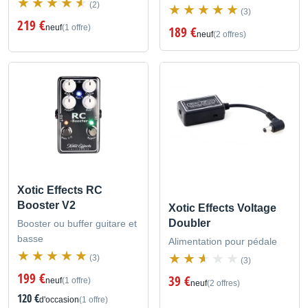
(2)
(3)
219 €
neuf
(1 offre)
189 €
neuf
(2 offres)
Xotic Effects RC
Booster V2
Xotic Effects Voltage
Doubler
Booster ou buffer guitare et
basse
Alimentation pour pédale
(3)
(3)
199 €
39 €
neuf
(1 offre)
neuf
(2 offres)
120 €
d'occasion
(1 offre)