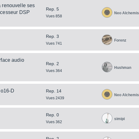
 renouvelle ses
Rep. 5
rocesseur DSP
Neo Alchemis
Vues 858
Rep. 3
Forenz
Vues 741
rface audio
Rep. 2
Hushman
Vues 364
io16-D
Rep. 14
Neo Alchemis
Vues 2439
Rep. 0
simipi
Vues 362
Rep. 2