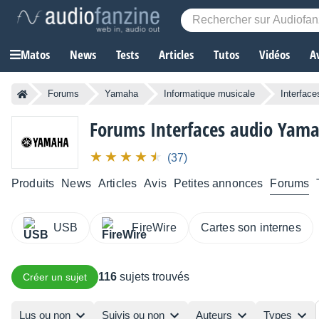
Matos
News
Tests
Articles
Tutos
Vidéos
A
Forums
Yamaha
Informatique musicale
Interface
Forums Interfaces audio Yam
(37)
Produits
News
Articles
Avis
Petites annonces
Forums
USB
FireWire
Cartes son internes
116
sujets trouvés
Créer un sujet
Lus ou non
Suivis ou non
Auteurs
Types