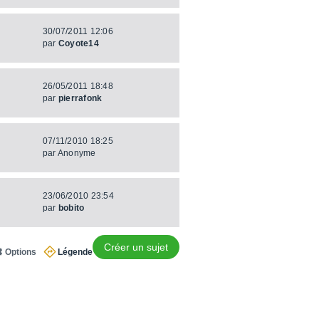
30/07/2011 12:06
par
Coyote14
26/05/2011 18:48
par
pierrafonk
07/11/2010 18:25
par
Anonyme
23/06/2010 23:54
par
bobito
Créer un sujet
Options
Légende