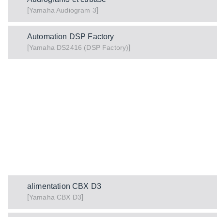
[
]
Audiogram 3
Yamaha
Automation DSP Factory
[
]
DS2416 (DSP Factory)
Yamaha
alimentation CBX D3
[
]
CBX D3
Yamaha