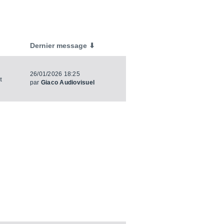
Dernier message ⬇
26/01/2026 18:25
t
par
Giaco Audiovisuel