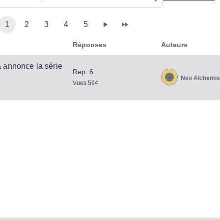
1
2
3
4
5
Réponses
Auteurs
 annonce la série
Rep. 6
Neo Alchemis
Vues 594