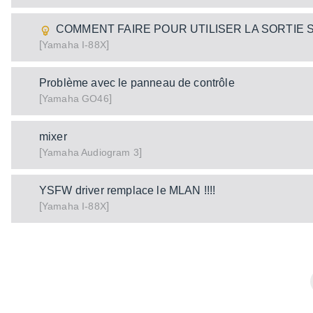
COMMENT FAIRE POUR UTILISER LA SORTIE 
[
]
I-88X
Yamaha
Problème avec le panneau de contrôle
[
]
GO46
Yamaha
mixer
[
]
Audiogram 3
Yamaha
YSFW driver remplace le MLAN !!!!
[
]
I-88X
Yamaha