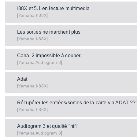
I88X et 5.1 en lecture multimedia
[
]
I-88X
Yamaha
Les sorties ne marchent plus
[
]
I-88X
Yamaha
Canal 2 impossible à couper.
[
]
Audiogram 3
Yamaha
Adat
[
]
I-88X
Yamaha
Récupérer les entrées/sorties de la carte via ADAT ??
[
]
I-88X
Yamaha
Audiogram 3 et qualité "hifi"
[
]
Audiogram 3
Yamaha