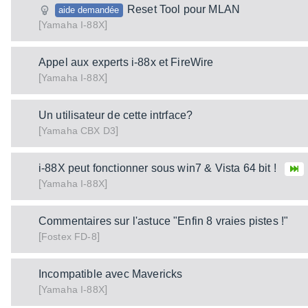
Reset Tool pour MLAN
aide demandée
[
]
I-88X
Yamaha
Appel aux experts i-88x et FireWire
[
]
I-88X
Yamaha
Un utilisateur de cette intrface?
[
]
CBX D3
Yamaha
i-88X peut fonctionner sous win7 & Vista 64 bit !
[
]
I-88X
Yamaha
Commentaires sur l'astuce "Enfin 8 vraies pistes !"
[
]
FD-8
Fostex
Incompatible avec Mavericks
[
]
I-88X
Yamaha