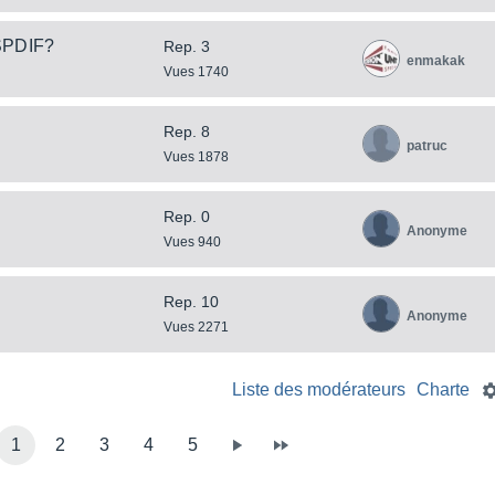
SPDIF?
Rep. 3
enmakak
Vues 1740
Rep. 8
patruc
Vues 1878
Rep. 0
Anonyme
Vues 940
Rep. 10
Anonyme
Vues 2271
Liste des modérateurs
Charte
1
2
3
4
5