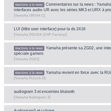
Commentaires sur la news : Yamaha
réactions à la news
interfaces audio UR avec les séries MK3 et URX à p
[
]
URX44 C
Yamaha
LUI (little user interface) pour la ds 2416
[
]
DS2416 (DSP Factory)
Yamaha
Yamaha présente sa ZG02, une inte
réactions à la news
spéciale gamers
[
]
ZG02
Yamaha
Yamaha revient en force avec la RU
réactions à la news
[
]
RUio16-D
Yamaha
audiogram 3 et enceintes blutooth
[
]
Audiogram 3
Yamaha
Audiogram3 et cubase