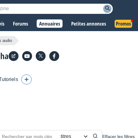
vis
Forums
Annuaires
Petites annonces
Promos
s audio
aha
Tutoriels
Effacer les filtres