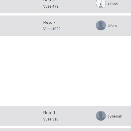
simipi
Vues 479
Rep. 7
CSan
Vues 1022
Rep. 1
cyberish
Vues 318