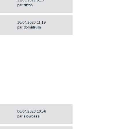
12/03/2021 01:37
par
riffon
16/04/2020 11:19
par
domidrum
06/04/2020 10:56
par
slowbass