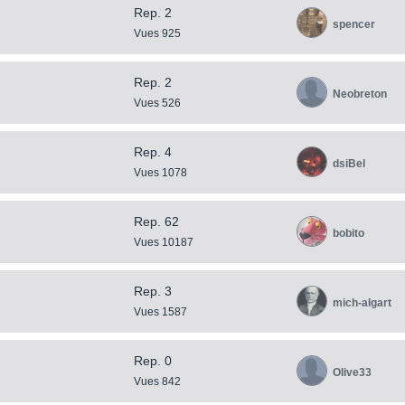
Rep. 2
spencer
Vues 925
Rep. 2
Neobreton
Vues 526
Rep. 4
dsiBel
Vues 1078
Rep. 62
bobito
Vues 10187
Rep. 3
mich-algart
Vues 1587
Rep. 0
Olive33
Vues 842