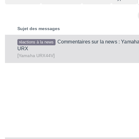
Sujet des messages
Commentaires sur la news : Yamaha
réactions à la news
URX
[
]
URX44V
Yamaha