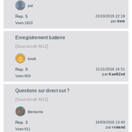
jnd
Rep. 5
23/10/2019 22:19
par
item
Vues 1810
Enregistrement batterie
[
]
M12
Soundcraft
knult
Rep. 9
21/11/2018 16:51
par
KaeRZed
Vues 603
Questions sur direct out ?
[
]
M12
Soundcraft
Merluche
Rep. 3
18/03/2018 13:40
par
rroland
Vues 811