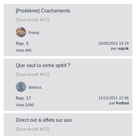
[Problème] Crachements
[
]
M12
Soundcraft
Freely
Rep. 5
18/05/2023 10:19
par
regsik
Vues 465
Que vaut la sortie spdif ?
[
]
M12
Soundcraft
disbuzz
Rep. 17
12/12/2021 22:06
par
Reified
Vues 3260
Direct out & effets sur aux
[
]
M12
Soundcraft