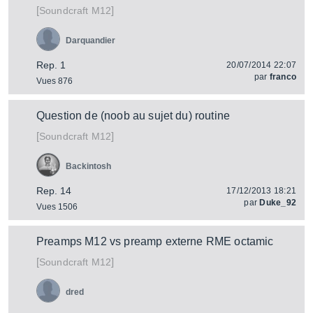
[
]
M12
Soundcraft
Darquandier
Rep. 1
20/07/2014 22:07
par
franco
Vues 876
Question de (noob au sujet du) routine
[
]
M12
Soundcraft
Backintosh
Rep. 14
17/12/2013 18:21
par
Duke_92
Vues 1506
Preamps M12 vs preamp externe RME octamic
[
]
M12
Soundcraft
dred