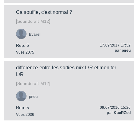
Ca souffle, c'est normal ?
[
]
M12
Soundcraft
Evarel
Rep. 5
17/09/2017 17:52
par
pneu
Vues 2075
difference entre les sorties mix L/R et monitor
L/R
[
]
M12
Soundcraft
pneu
Rep. 5
09/07/2016 15:26
par
KaeRZed
Vues 2036