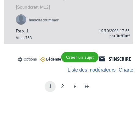
[
]
M12
Soundcraft
bodicitadrummer
Rep. 1
19/10/2008 17:55
par
TuffTuff
Vues 753
Créer un sujet
S'INSCRIRE
Options
Légende
Liste des modérateurs
Charte
1
2