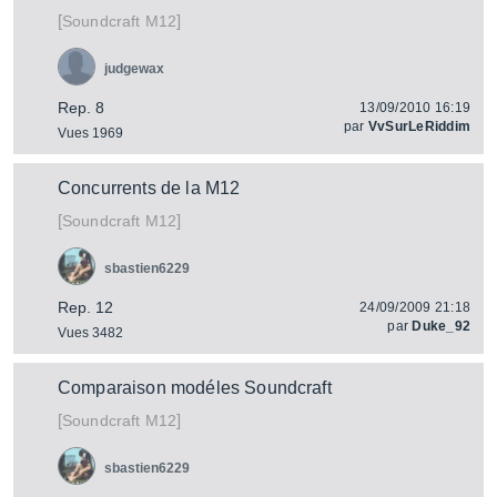
[
]
M12
Soundcraft
judgewax
Rep. 8
13/09/2010 16:19
par
VvSurLeRiddim
Vues 1969
Concurrents de la M12
[
]
M12
Soundcraft
sbastien6229
Rep. 12
24/09/2009 21:18
par
Duke_92
Vues 3482
Comparaison modéles Soundcraft
[
]
M12
Soundcraft
sbastien6229