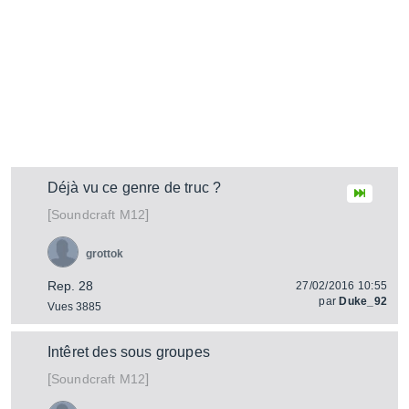
Déjà vu ce genre de truc ?
[
]
M12
Soundcraft
grottok
Rep. 28
27/02/2016 10:55
par
Duke_92
Vues 3885
Intêret des sous groupes
[
]
M12
Soundcraft