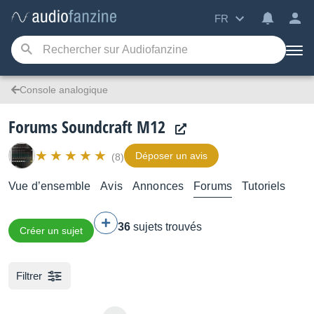
FR
Console analogique
Forums Soundcraft M12
Déposer un avis
(8)
Vue d’ensemble
Avis
Annonces
Forums
Tutoriels
36
sujets trouvés
Créer un sujet
Filtrer