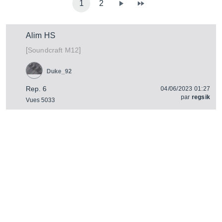
1
2
Alim HS
[
]
M12
Soundcraft
Duke_92
Rep. 6
04/06/2023 01:27
par
regsik
Vues 5033