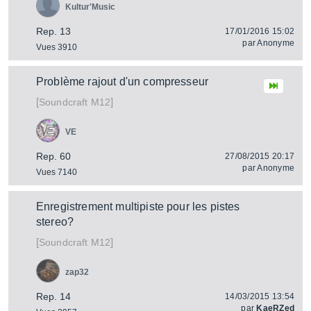
Kultur'Music
Rep. 13
17/01/2016 15:02
par
Anonyme
Vues 3910
Problème rajout d'un compresseur
[
]
M12
Soundcraft
VE
Rep. 60
27/08/2015 20:17
par
Anonyme
Vues 7140
Enregistrement multipiste pour les pistes
stereo?
[
]
M12
Soundcraft
zap32
Rep. 14
14/03/2015 13:54
par
KaeRZed