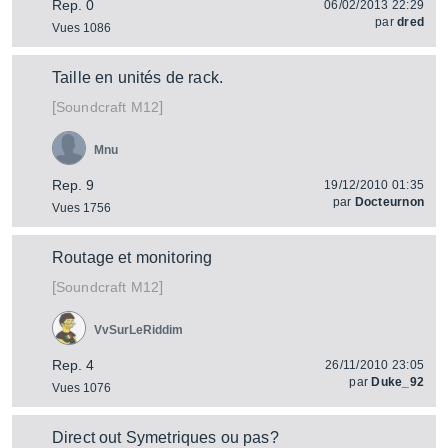
Rep. 0
06/02/2013 22:29
par
dred
Vues 1086
Taille en unités de rack.
[
]
M12
Soundcraft
Mnu
Rep. 9
19/12/2010 01:35
par
Docteurnon
Vues 1756
Routage et monitoring
[
]
M12
Soundcraft
VvSurLeRiddim
Rep. 4
26/11/2010 23:05
par
Duke_92
Vues 1076
Direct out Symetriques ou pas?