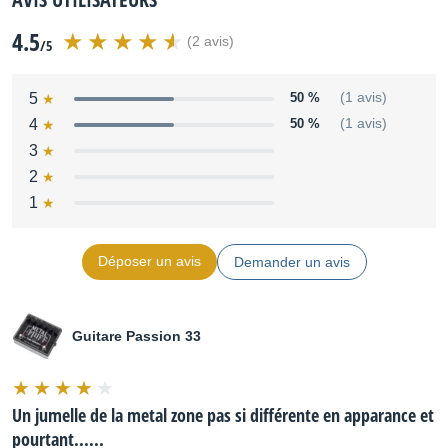
4.5
(2 avis)
/5
5
50 %
(1 avis)
4
50 %
(1 avis)
3
2
1
Déposer un avis
Demander un avis
Guitare Passion 33
Un jumelle de la metal zone pas si différente en apparance et
pourtant......