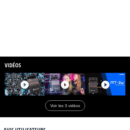
Un Buffer premium pour obtenir un son clair et propre
lorsque la pédale est éteinte
Fabriqué au Japon
La garantie 5 ans BOSS
Source :
http://www.bossus.com/products/mt-
2/specifications/
Distribué par
rolandcentraleurope
VIDÉOS
Voir les 3 vidéos
AVIS UTILISATEURS