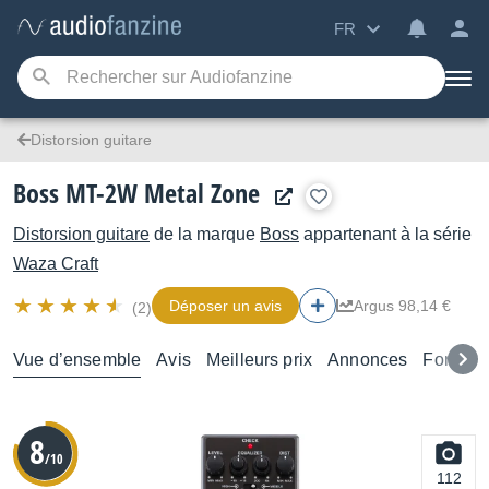
FR
Distorsion guitare
Boss MT-2W Metal Zone
Distorsion guitare
de la marque
Boss
appartenant à la série
Waza Craft
Déposer un avis
Argus 98,14 €
(2)
Vue d’ensemble
Avis
Meilleurs prix
Annonces
Forums
8
/10
112