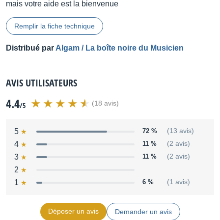
mais votre aide est la bienvenue
Remplir la fiche technique
Distribué par
Algam / La boîte noire du Musicien
AVIS UTILISATEURS
4.4
(18 avis)
/5
5
72 %
(13 avis)
4
11 %
(2 avis)
3
11 %
(2 avis)
2
1
6 %
(1 avis)
Déposer un avis
Demander un avis