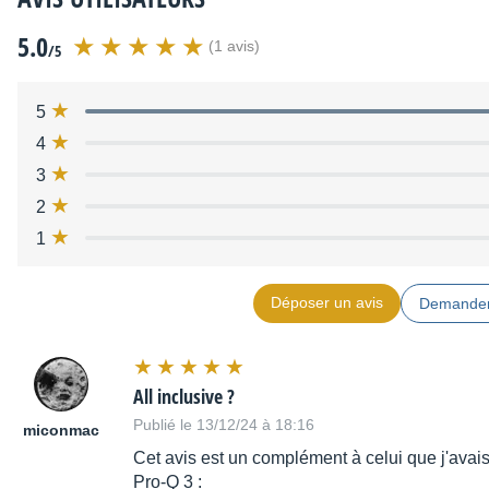
5.0
(1 avis)
/5
5
4
3
2
1
Déposer un avis
Demander
All inclusive ?
Publié le 13/12/24 à 18:16
miconmac
Cet avis est un complément à celui que j'avais
Pro-Q 3 :