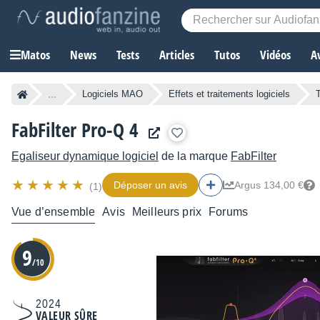
Matos
News
Tests
Articles
Tutos
Vidéos
A
...
Logiciels MAO
Effets et traitements logiciels
FabFilter Pro-Q 4
Egaliseur dynamique logiciel
de la marque
FabFilter
Déposer un avis
Argus 134,00 €
(1)
Vue d’ensemble
Avis
Meilleurs prix
Forums
9
/10
2024
VALEUR SÛRE