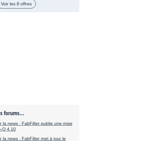
Voir les 8 offres
es forums...
la news : FabFilter publie une mise
ro-Q 4.10
la news : FabFilter met à jour le