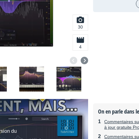
30
4
On en parle dans l
Commentaires sur 
à jour gratuite P
rsion du
Commentaires sur 