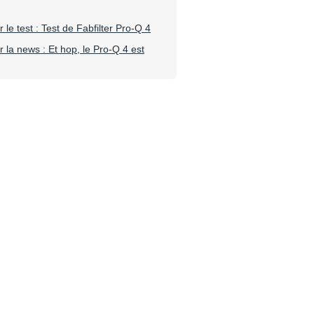
le test : Test de Fabfilter Pro-Q 4
la news : Et hop, le Pro-Q 4 est