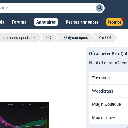
vis
Forums
Annuaires
Petites annonces
Promos
Traitements spectraux
EQ
EQ dynamiques
Pro-Q 4
Où acheter Pro-Q 4
Neuf (8 offres)
Occas
Thomann
Woodbrass
Plugin Boutique
Music Store