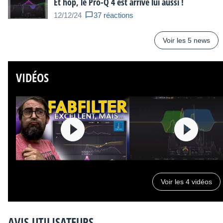
Et hop, le Pro-Q 4 est arrivé lui aussi !
12/12/24
37 réactions
Voir les 5 news
VIDÉOS
Voir les 4 vidéos
AVIS UTILISATEURS