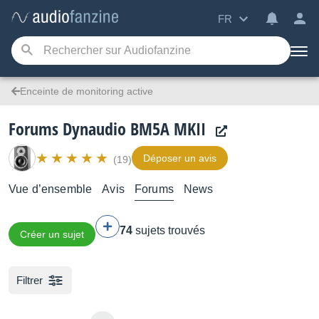
FR
Enceinte de monitoring active
Forums Dynaudio BM5A MKII
Déposer un avis
(19)
Vue d’ensemble
Avis
Forums
News
74
sujets trouvés
Créer un sujet
Filtrer