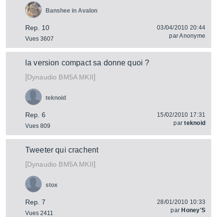
Banshee in Avalon
Rep. 10
03/04/2010 20:44
par
Anonyme
Vues 3607
la version compact sa donne quoi ?
[
]
BM5A MKII
Dynaudio
teknoid
Rep. 6
15/02/2010 17:31
par
teknoid
Vues 809
Tweeter qui crachent
[
]
BM5A MKII
Dynaudio
stox
Rep. 7
28/01/2010 10:33
par
Honey'S
Vues 2411