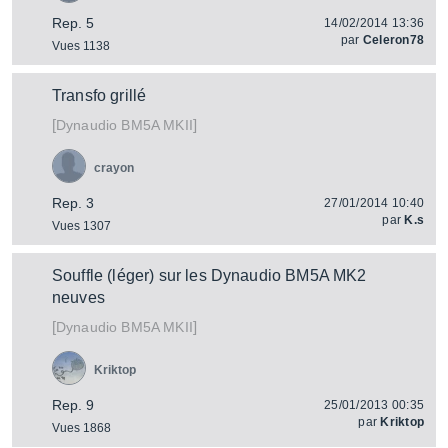
Rep. 5
14/02/2014 13:36
par
Celeron78
Vues 1138
Transfo grillé
[
]
BM5A MKII
Dynaudio
crayon
Rep. 3
27/01/2014 10:40
par
K.s
Vues 1307
Souffle (léger) sur les Dynaudio BM5A MK2
neuves
[
]
BM5A MKII
Dynaudio
Kriktop
Rep. 9
25/01/2013 00:35
par
Kriktop
Vues 1868