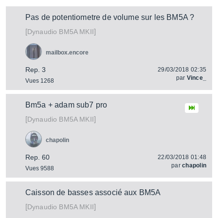
Pas de potentiometre de volume sur les BM5A ?
[
]
BM5A MKII
Dynaudio
mailbox.encore
Rep. 3
29/03/2018 02:35
par
Vince_
Vues 1268
Bm5a + adam sub7 pro
[
]
BM5A MKII
Dynaudio
chapolin
Rep. 60
22/03/2018 01:48
par
chapolin
Vues 9588
Caisson de basses associé aux BM5A
[
]
BM5A MKII
Dynaudio