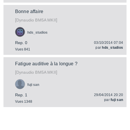
Bonne affaire
[
]
BM5A MKII
Dynaudio
hds_studios
Rep. 0
03/10/2014 07:04
par
hds_studios
Vues 841
Fatigue auditive à la longue ?
[
]
BM5A MKII
Dynaudio
fuji san
Rep. 1
29/04/2014 20:20
par
fuji san
Vues 1348