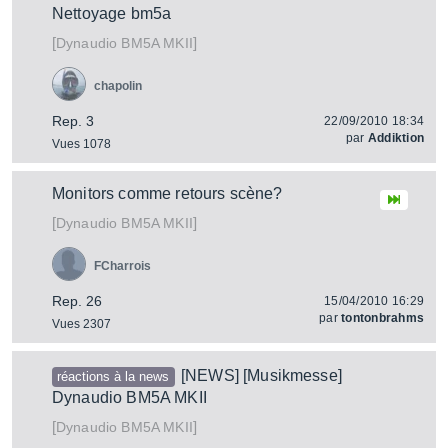
Nettoyage bm5a
[
]
BM5A MKII
Dynaudio
chapolin
Rep. 3
22/09/2010 18:34
par
Addiktion
Vues 1078
Monitors comme retours scène?
[
]
BM5A MKII
Dynaudio
FCharrois
Rep. 26
15/04/2010 16:29
par
tontonbrahms
Vues 2307
[NEWS] [Musikmesse]
réactions à la news
Dynaudio BM5A MKII
[
]
BM5A MKII
Dynaudio