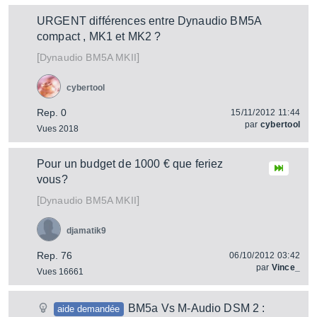
URGENT différences entre Dynaudio BM5A
compact , MK1 et MK2 ?
[
]
BM5A MKII
Dynaudio
cybertool
Rep. 0
15/11/2012 11:44
par
cybertool
Vues 2018
Pour un budget de 1000 € que feriez
vous?
[
]
BM5A MKII
Dynaudio
djamatik9
Rep. 76
06/10/2012 03:42
par
Vince_
Vues 16661
BM5a Vs M-Audio DSM 2 :
aide demandée