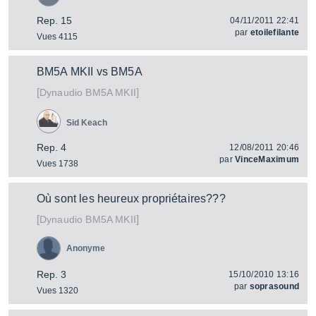
Rep. 15
04/11/2011 22:41
par
etoilefilante
Vues 4115
BM5A MKII vs BM5A
[
]
BM5A MKII
Dynaudio
Sid Keach
Rep. 4
12/08/2011 20:46
par
VinceMaximum
Vues 1738
Où sont les heureux propriétaires???
[
]
BM5A MKII
Dynaudio
Anonyme
Rep. 3
15/10/2010 13:16
par
soprasound
Vues 1320