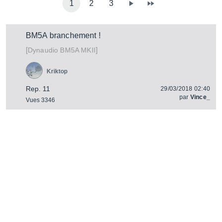
1
2
3
BM5A branchement !
[
]
BM5A MKII
Dynaudio
Kriktop
Rep. 11
29/03/2018 02:40
par
Vince_
Vues 3346