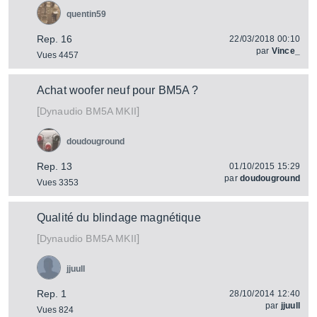
quentin59
Rep. 16
22/03/2018 00:10
par
Vince_
Vues 4457
Achat woofer neuf pour BM5A ?
[
]
BM5A MKII
Dynaudio
doudouground
Rep. 13
01/10/2015 15:29
par
doudouground
Vues 3353
Qualité du blindage magnétique
[
]
BM5A MKII
Dynaudio
jjuull
Rep. 1
28/10/2014 12:40
par
jjuull
Vues 824