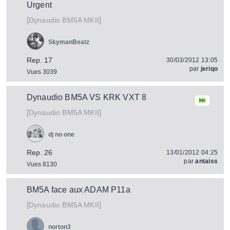
Urgent
[
]
BM5A MKII
Dynaudio
SkymanBeatz
Rep. 17
30/03/2012 13:05
par
jeriqo
Vues 3039
Dynaudio BM5A VS KRK VXT 8
[
]
BM5A MKII
Dynaudio
dj no one
Rep. 26
13/01/2012 04:25
par
antaiss
Vues 8130
BM5A face aux ADAM P11a
[
]
BM5A MKII
Dynaudio
norton3