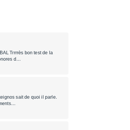
L Trrrrès bon test de la
 sonores d…
eignos sait de quoi il parle.
ruments…