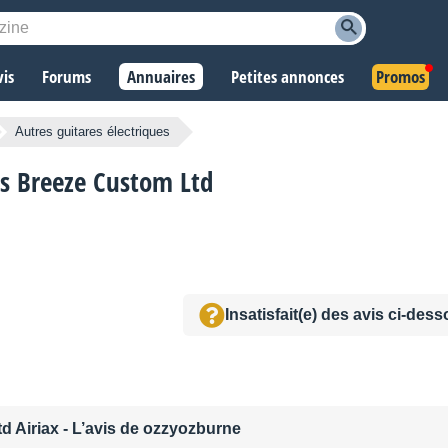
vis
Forums
Annuaires
Petites annonces
Promos
Autres guitares électriques
es Breeze Custom Ltd
Insatisfait(e) des avis ci-des
d Airiax
- L’avis de ozzyozburne