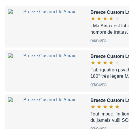
Breeze Custom Lt
- Ma Airiax est fa
nombre de frettes,
04/04/08
Breeze Custom Lt
Fabriquation psych
180° très légère M
03/04/08
Breeze Custom Lt
Tout impec, finiti
du jamais vu!!! S
02/04/08