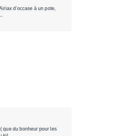
e Airiax d'occase à un pote,
a…
ss ( que du bonheur pour les
u kil…