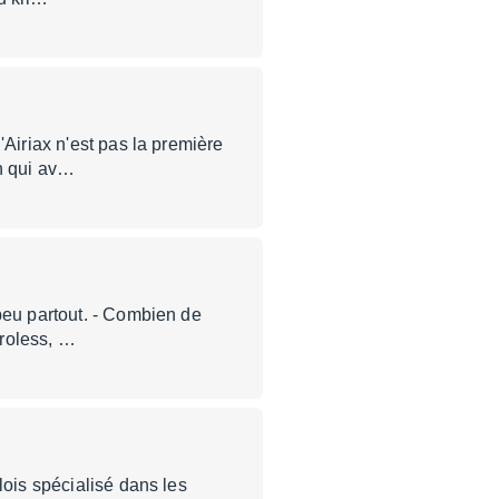
'Airiax n'est pas la première
on qui av…
peu partout. - Combien de
troless, …
lois spécialisé dans les