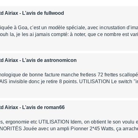
d Airiax
- L’avis de fullwood
briquée à Goa, c'est un modèle spéciale, avec incrustation d'i
 ouh la, je les ai jamais compté: à noter, que ce nombre est va
d Airiax
- L’avis de astronomicon
ologique de bonne facture manche fretless 72 frettes scallop
AIS invisible donc je retire 8 points. UTILISATION Le switch "
d Airiax
- L’avis de roman66
ons, ergonomie etc UTILISATION Idem, on obtient le son voulu e
ONORITÉS Jouée avec un ampli Pionner 2*45 Watts, ça arrach