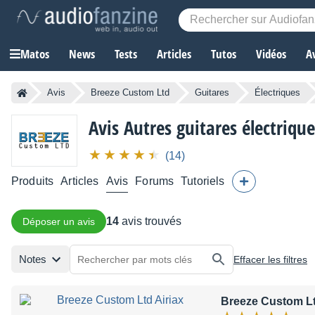
Matos
News
Tests
Articles
Tutos
Vidéos
A
Avis
Breeze Custom Ltd
Guitares
Électriques
Avis Autres guitares électriqu
(14)
Produits
Articles
Avis
Forums
Tutoriels
14
avis trouvés
Déposer un avis
Notes
Effacer les filtres
Breeze Custom Lt