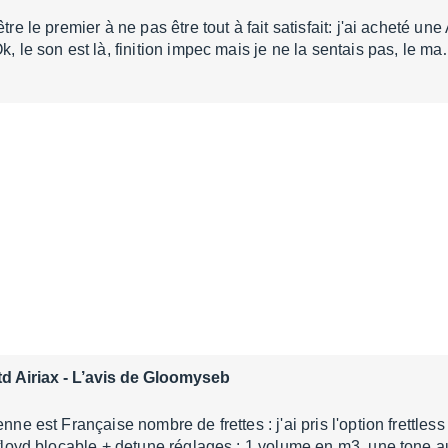
être le premier à ne pas être tout à fait satisfait: j'ai acheté un
k, le son est là, finition impec mais je ne la sentais pas, le m
d Airiax
- L’avis de Gloomyseb
enne est Française nombre de frettes : j'ai pris l'option frettle
: floyd blocable + detune réglages : 1 volume en m3, une tone a