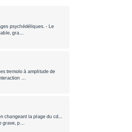
mages psychédéliques. - Le
riable, gra…
ées tremolo à amplitude de
interaction …
n changeant la plage du cd...
e grave, p…