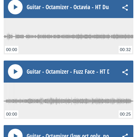
Guitar - Octamizer - Octavia - HT Dual
00:00
00:32
Guitar - Octamizer - Fuzz Face - HT Dual ch1
00:00
00:25
Guitar - Octamizer (low oct only, no dry) - Fuzz 