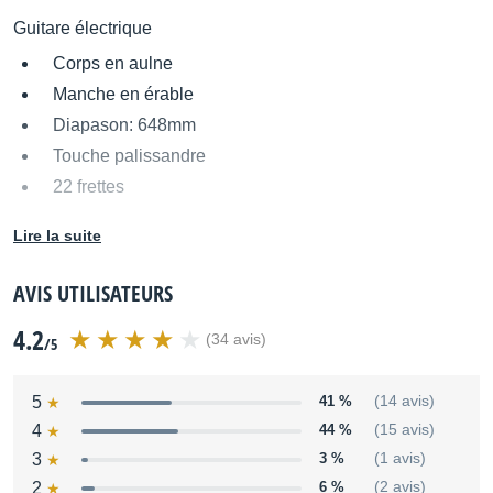
Guitare électrique
Corps en aulne
Manche en érable
Diapason: 648mm
Touche palissandre
22 frettes
2 micros simple bobinage
Lire la suite
1 micro double bobinage
Vibrato Vintage
AVIS UTILISATEURS
Couleur: vernis vert translucide
4.2
(34 avis)
/5
Distribué par
Yamaha Music Europe
5
41 %
(14 avis)
4
44 %
(15 avis)
3
3 %
(1 avis)
2
6 %
(2 avis)