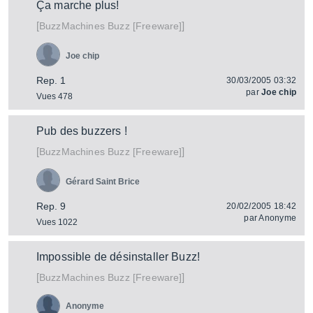
Ça marche plus!
[
]
Buzz [Freeware]
BuzzMachines
Joe chip
Rep. 1
30/03/2005 03:32
par
Joe chip
Vues 478
Pub des buzzers !
[
]
Buzz [Freeware]
BuzzMachines
Gérard Saint Brice
Rep. 9
20/02/2005 18:42
par
Anonyme
Vues 1022
Impossible de désinstaller Buzz!
[
]
Buzz [Freeware]
BuzzMachines
Anonyme