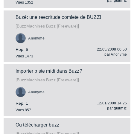
par
guitmic
Vues 1352
Buzé: une reecritude comlete de BUZZ!
[
]
Buzz [Freeware]
BuzzMachines
Anonyme
Rep. 6
22/05/2008 00:50
par
Anonyme
Vues 1473
Importer piste midi dans Buzz?
[
]
Buzz [Freeware]
BuzzMachines
Anonyme
Rep. 1
12/01/2008 14:25
par
guitmic
Vues 857
Ou télécharger buzz
[
]
Buzz [Freeware]
BuzzMachines