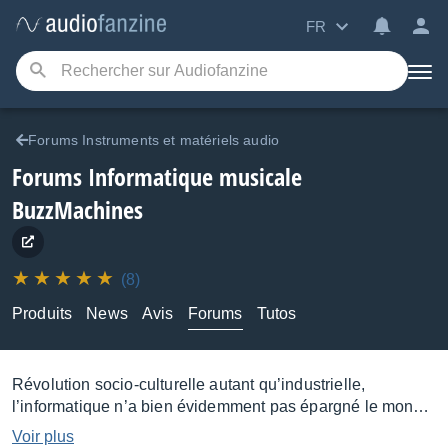
FR
Forums Instruments et matériels audio
Forums Informatique musicale
BuzzMachines
(8)
Produits
News
Avis
Forums
Tutos
Révolution socio-culturelle autant qu’industrielle,
l’informatique n’a bien évidemment pas épargné le monde
de la musique, au point qu’elle se trouve au cœur de la
Voir plus