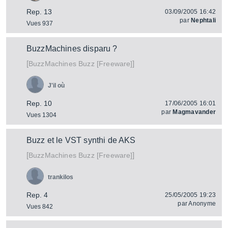
Rep. 13
03/09/2005 16:42
par
Nephtali
Vues 937
BuzzMachines disparu ?
[
]
Buzz [Freeware]
BuzzMachines
J'il où
Rep. 10
17/06/2005 16:01
par
Magmavander
Vues 1304
Buzz et le VST synthi de AKS
[
]
Buzz [Freeware]
BuzzMachines
trankilos
Rep. 4
25/05/2005 19:23
par
Anonyme
Vues 842