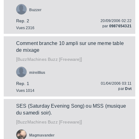
Buzzer
Rep. 2
20/09/2006 02:22
par
0987654321
Vues 2316
Comment branche 10 ampli sur une meme table
de mixage
[
]
Buzz [Freeware]
BuzzMachines
mireillius
Rep. 1
01/04/2006 03:11
par
Dvt
Vues 1014
SES (Saturday Evening Song) ou MSS (musique
du samedi soir).
[
]
Buzz [Freeware]
BuzzMachines
Magmavander