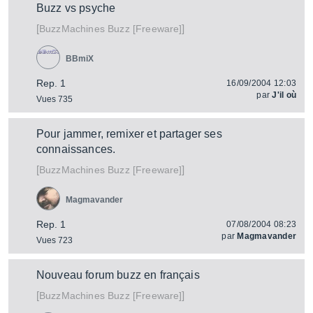
Buzz vs psyche
[
]
Buzz [Freeware]
BuzzMachines
BBmiX
Rep. 1
16/09/2004 12:03
par
J'il où
Vues 735
Pour jammer, remixer et partager ses
connaissances.
[
]
Buzz [Freeware]
BuzzMachines
Magmavander
Rep. 1
07/08/2004 08:23
par
Magmavander
Vues 723
Nouveau forum buzz en français
[
]
Buzz [Freeware]
BuzzMachines