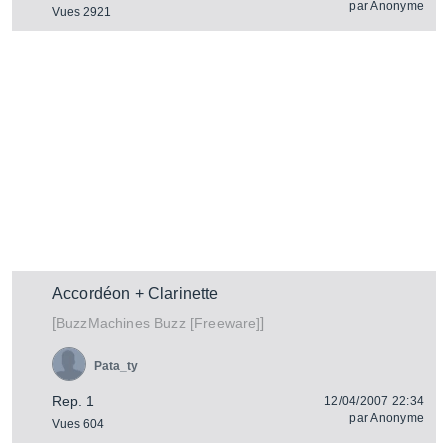
par
Anonyme
Vues 2921
Accordéon + Clarinette
[
]
Buzz [Freeware]
BuzzMachines
Pata_ty
Rep. 1
12/04/2007 22:34
par
Anonyme
Vues 604