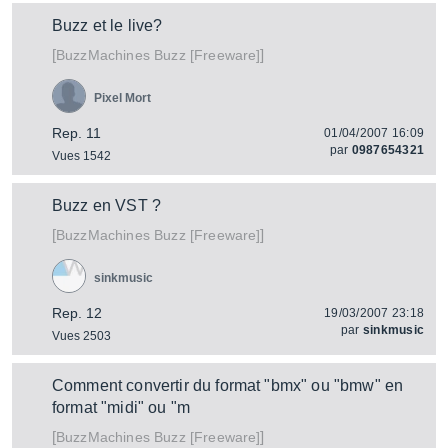
Buzz et le live?
[
]
Buzz [Freeware]
BuzzMachines
Pixel Mort
Rep. 11
01/04/2007 16:09
par
0987654321
Vues 1542
Buzz en VST ?
[
]
Buzz [Freeware]
BuzzMachines
sinkmusic
Rep. 12
19/03/2007 23:18
par
sinkmusic
Vues 2503
Comment convertir du format "bmx" ou "bmw" en
format "midi" ou "m
[
]
Buzz [Freeware]
BuzzMachines