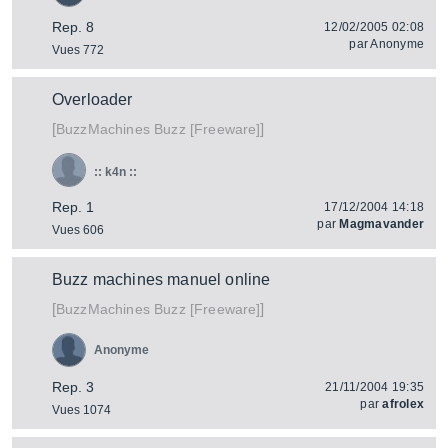
Rep. 8
12/02/2005 02:08
par
Anonyme
Vues 772
Overloader
[
]
Buzz [Freeware]
BuzzMachines
:: k4n ::
Rep. 1
17/12/2004 14:18
par
Magmavander
Vues 606
Buzz machines manuel online
[
]
Buzz [Freeware]
BuzzMachines
Anonyme
Rep. 3
21/11/2004 19:35
par
afrolex
Vues 1074