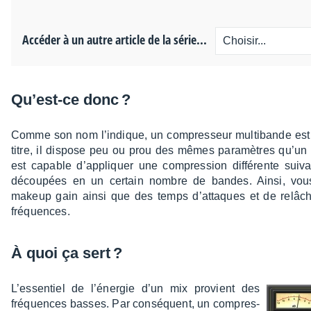
Accéder à un autre article de la série...
Qu’est-ce donc ?
Comme son nom l’in­dique, un compres­seur multi­bande est
titre, il dispose peu ou prou des mêmes para­mètres qu’un c
est capable d’ap­pliquer une compres­sion diffé­rente sui
décou­pées en un certain nombre de bandes. Ainsi, vous p
makeup gain ainsi que des temps d’at­taques et de relâ­c
fréquences.
À quoi ça sert ?
L’es­sen­tiel de l’éner­gie d’un mix provient des
fréquences basses. Par consé­quent, un compres­