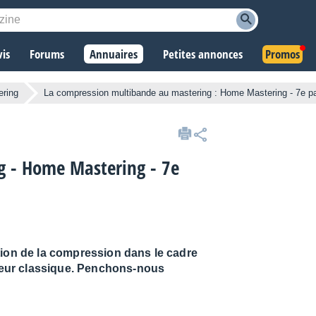
vis
Forums
Annuaires
Petites annonces
Promos
ering
La compression multibande au mastering : Home Mastering - 7e pa
g - Home Mastering - 7e
tion de la compression dans le cadre
eur classique. Penchons-nous