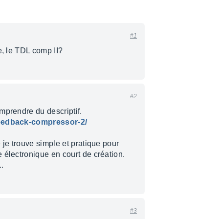
#1
e, le TDL comp II?
#2
mprendre du descriptif.
feedback-compressor-2/
 je trouve simple et pratique pour
 électronique en court de création.
.
#3