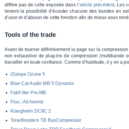
diffère pas de celle expo­sée dans
l’ar­ticle précé­dent
. Les c
le­ment la possi­bi­lité d’écou­ter chacune des bandes en s
d’user et d’abu­ser de cette fonc­tion afin de mieux vous ren
Tools of the trade
Avant de tour­ner défi­ni­ti­ve­ment la page sur la compres­sion
non exhaus­tive de plug-ins de compres­sion (multi­bande o
travailler en toute confiance. Comme d’ha­bi­tude, il y en a p
iZotope Ozone 5
Blue Cat Audio MB-5 Dyna­mix
FabFil­ter Pro-MB
Flux:: Alche­mist
Klan­ghelm DC8C 2
Tone­Boos­ters TB BusCom­pres­sor