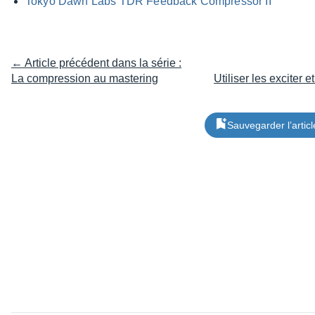
Tokyo Dawn Labs TDR Feed­back Compres­sor II
← Article précédent dans la série :
La compression au mastering
Utiliser les excite
Sauvegarder l’articl