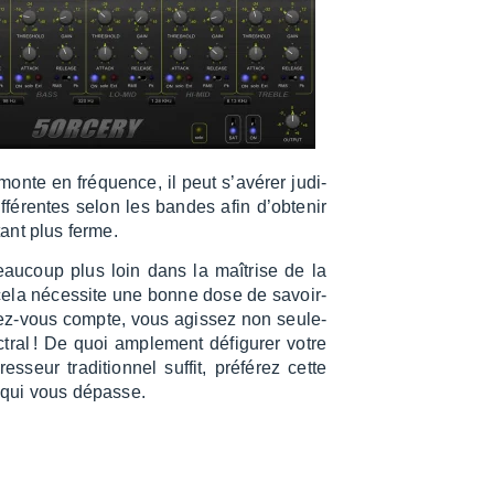
onte en fréquence, il peut s’avé­rer judi­
ffé­rentes selon les bandes afin d’ob­te­nir
ant plus ferme.
beau­coup plus loin dans la maîtrise de la
 cela néces­site une bonne dose de savoir-
endez-vous compte, vous agis­sez non seule­
tral ! De quoi ample­ment défi­gu­rer votre
eur tradi­tion­nel suffit, préfé­rez cette
 qui vous dépasse.