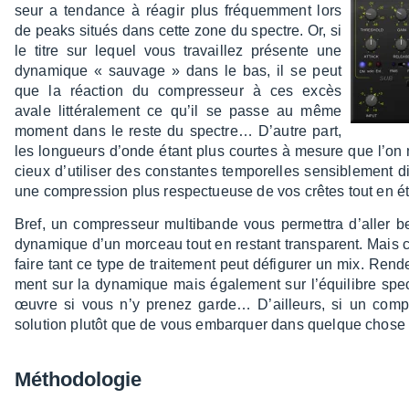
seur a tendance à réagir plus fréquem­ment lors
de peaks situés dans cette zone du spectre. Or, si
le titre sur lequel vous travaillez présente une
dyna­mique « sauvage » dans le bas, il se peut
que la réac­tion du compres­seur à ces excès
avale litté­ra­le­ment ce qu’il se passe au même
moment dans le reste du spec­tre… D’autre part,
les longueurs d’onde étant plus courtes à mesure que l’on m
cieux d’uti­li­ser des constantes tempo­relles sensi­ble­ment di
une compres­sion plus respec­tueuse de vos crêtes tout en ét
Bref, un compres­seur multi­bande vous permet­tra d’al­ler 
dyna­mique d’un morceau tout en restant trans­pa­rent. Mais
faire tant ce type de trai­te­ment peut défi­gu­rer un mix. R
ment sur la dyna­mique mais égale­ment sur l’équi­libre spec­
œuvre si vous n’y prenez garde… D’ailleurs, si un compres­s
solu­tion plutôt que de vous embarquer dans quelque chose
Métho­do­lo­gie