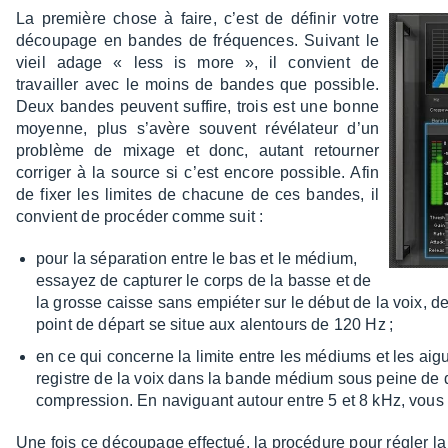
La première chose à faire, c’est de défi­nir votre
décou­page en bandes de fréquences. Suivant le
vieil adage « less is more », il convient de
travailler avec le moins de bandes que possible.
Deux bandes peuvent suffire, trois est une bonne
moyenne, plus s’avère souvent révé­la­teur d’un
problème de mixage et donc, autant retour­ner
corri­ger à la source si c’est encore possible. Afin
de fixer les limites de chacune de ces bandes, il
convient de procé­der comme suit :
pour la sépa­ra­tion entre le bas et le médium,
essayez de captu­rer le corps de la basse et de
la grosse caisse sans empié­ter sur le début de la voix, de
point de départ se situe aux alen­tours de 120 Hz ;
en ce qui concerne la limite entre les médiums et les aig
registre de la voix dans la bande médium sous peine de déna
compres­sion. En navi­guant autour entre 5 et 8 kHz, vous 
Une fois ce décou­page effec­tué, la procé­dure pour régler