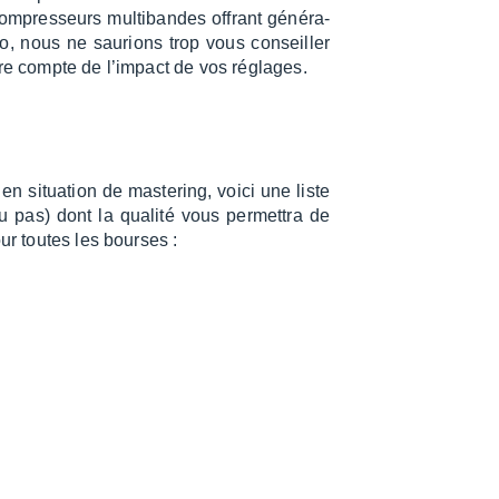
ompres­seurs multi­bandes offrant géné­ra­
olo, nous ne saurions trop vous conseiller
dre compte de l’im­pact de vos réglages.
 en situa­tion de maste­ring, voici une liste
u pas) dont la qualité vous permet­tra de
our toutes les bourses :