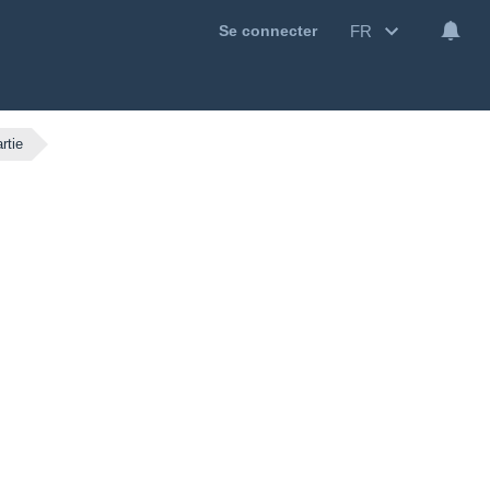
FR
Se connecter
rtie