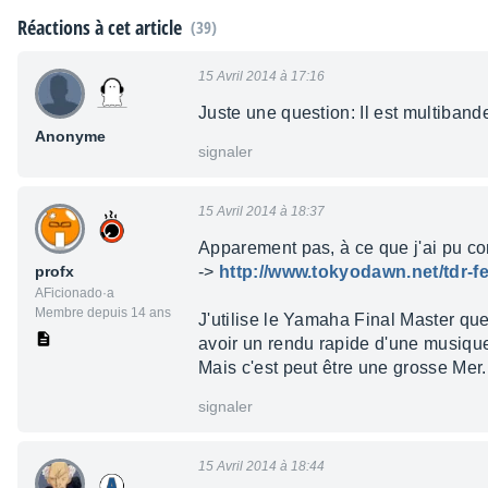
Réactions à cet article
(39)
15 Avril 2014 à 17:16
Juste une question: Il est multiband
Anonyme
signaler
15 Avril 2014 à 18:37
Apparement pas, à ce que j'ai pu co
profx
->
http://www.tokyodawn.net/tdr-
AFicionado·a
Membre depuis 14 ans
J'utilise le Yamaha Final Master que
avoir un rendu rapide d'une musique
Mais c'est peut être une grosse Mer..
signaler
15 Avril 2014 à 18:44