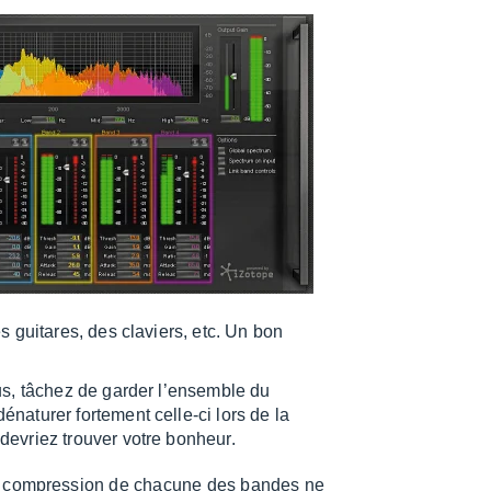
s guitares, des claviers, etc. Un bon
us, tâchez de garder l’en­semble du
­tu­rer forte­ment celle-ci lors de la
devriez trou­ver votre bonheur.
 la compres­sion de chacune des bandes ne