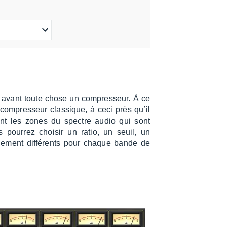
 avant toute chose un compres­seur. À ce
ompres­seur clas­sique, à ceci près qu’il
vant les zones du spectre audio qui sont
our­rez choi­sir un ratio, un seuil, un
he­ment diffé­rents pour chaque bande de