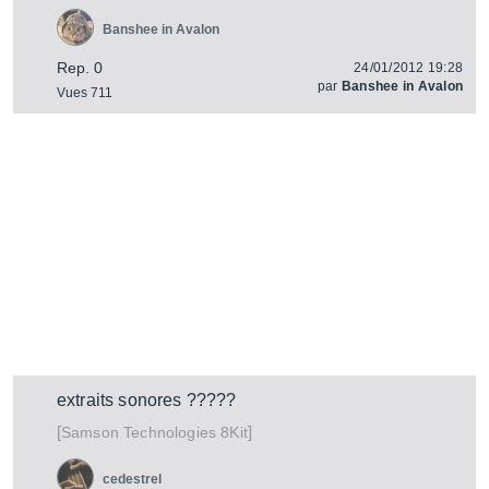
Banshee in Avalon
Rep. 0
24/01/2012 19:28
par
Banshee in Avalon
Vues 711
extraits sonores ?????
[
]
8Kit
Samson Technologies
cedestrel