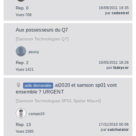
Rep. 0
18/09/2011 19:35
par
cedestrel
Vues 708
Aux possesseurs du Q7
[
]
Q7
Samson Technologies
peavy
Rep. 2
19/05/2011 18:26
par
fabrycer
Vues 1421
at2020 et samson sp01 vont
aide demandée
ensemble ? URGENT
[
]
SP01 Spider Mount
Samson Technologies
campo10
Rep. 13
17/11/2010 00:06
par
satchurator
Vues 1585