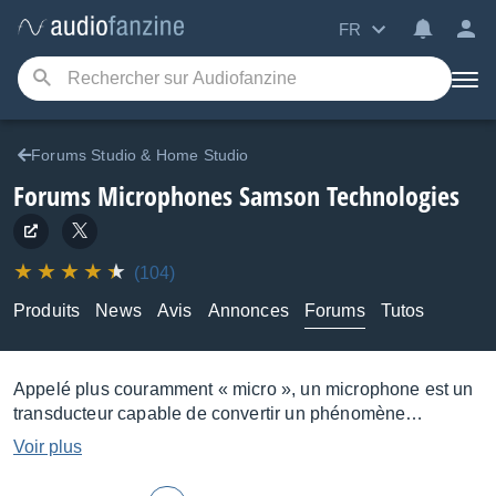
FR
Forums Studio & Home Studio
Forums Microphones Samson Technologies
(104)
Produits
News
Avis
Annonces
Forums
Tutos
Appelé plus couramment « micro », un microphone est un
transducteur capable de convertir un phénomène
acoustique en signal électrique et qu’on utilise soit pour
Voir plus
amplifer une source sonore, soit pour enregistrer cette
dernière.