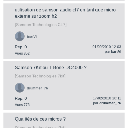
utilisation de samson audio cl7 en tant que micro
externe sur zoom h2
[
]
CL7
Samson Technologies
bartVI
Rep. 0
01/09/2010 12:03
par
bartVI
Vues 852
Samson 7Kit ou T Bone DC4000 ?
[
]
7kit
Samson Technologies
drummer_76
Rep. 0
17/02/2010 20:11
par
drummer_76
Vues 773
Qualités de ces micros ?
[
]
7kit
Samson Technologies