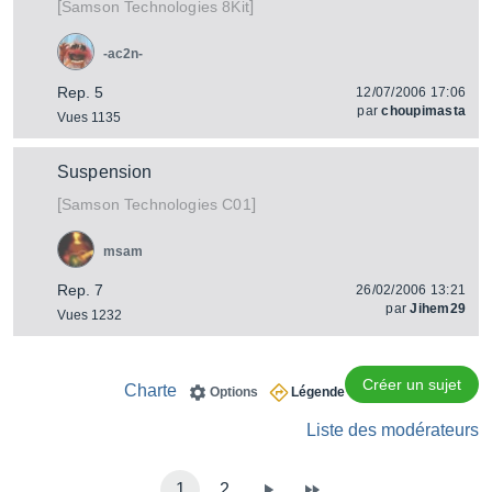
[
]
8Kit
Samson Technologies
-ac2n-
Rep. 5
12/07/2006 17:06
par
choupimasta
Vues 1135
Suspension
[
]
C01
Samson Technologies
msam
Rep. 7
26/02/2006 13:21
par
Jihem29
Vues 1232
Créer un sujet
Charte
Options
Légende
Liste des modérateurs
1
2