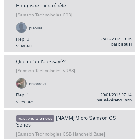
Enregistrer une répète
[
]
C03
Samson Technologies
pisousi
Rep. 0
25/12/2013 19:16
par
pisousi
Vues 841
Quelqu'un l'a essayé?
[
]
VR88
Samson Technologies
bisonravi
Rep. 1
29/01/2012 07:14
par
Révérend John
Vues 1029
[NAMM] Micro Samson CS
réactions à la news
Series
[
]
CSB Handheld Base
Samson Technologies