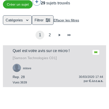
29
sujets trouvés
Créer un sujet
Catégories
Filtrer
Effacer les filtres
1
2
Quel est votre avis sur ce micro !
[
]
C01
Samson Technologies
mlove
Rep. 28
30/03/2020 17:44
par
C.i.r.c.u.s.
Vues 3639