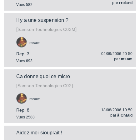
par
rroland
Vues 582
Il y a une suspension ?
[
]
C03M
Samson Technologies
msam
Rep. 3
04/09/2006 20:50
par
msam
Vues 693
Ca donne quoi ce micro
[
]
C02
Samson Technologies
msam
Rep. 8
18/08/2006 19:50
par
à Chaud
Vues 2588
Aidez moi siouplait !