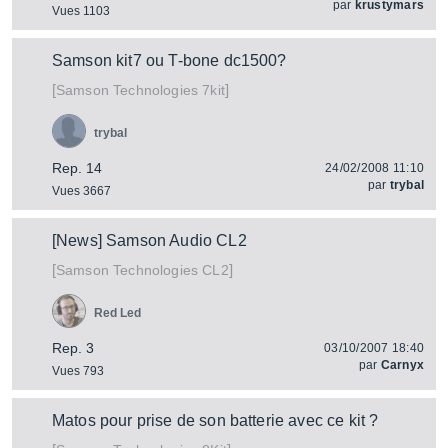
par
krustymars
Vues 1103
Samson kit7 ou T-bone dc1500?
[
]
7kit
Samson Technologies
trybal
Rep. 14
24/02/2008 11:10
par
trybal
Vues 3667
[News] Samson Audio CL2
[
]
CL2
Samson Technologies
Red Led
Rep. 3
03/10/2007 18:40
par
Carnyx
Vues 793
Matos pour prise de son batterie avec ce kit ?