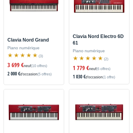
Clavia Nord Electro 6D
Clavia Nord Grand
61
Piano numérique
Piano numérique
(3)
(2)
3 699 €
neuf
(10 offres)
1 779 €
neuf
(6 offres)
2 000 €
d'occasion
(5 offres)
1 030 €
d'occasion
(1 offre)