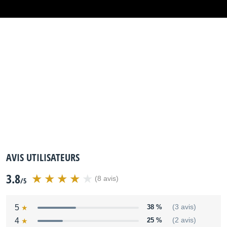
Prises Jack input R/L ( Mono)
Prise Casque
Prises Jack Ouput R/L ( Mono)
dimensions L 1343 x 383 p x 120 h mm
Poids 26kg
Distribué par
rolandcentraleurope
AVIS UTILISATEURS
3.8
(8 avis)
/5
5
38 %
(3 avis)
4
25 %
(2 avis)