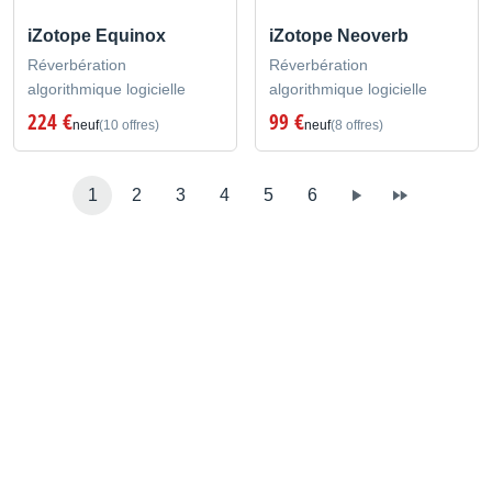
iZotope Equinox
iZotope Neoverb
Réverbération
Réverbération
algorithmique logicielle
algorithmique logicielle
224 €
99 €
neuf
(10 offres)
neuf
(8 offres)
1
2
3
4
5
6