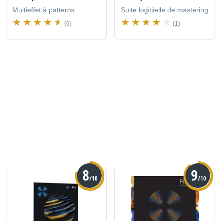
Multieffet à patterns
Suite logicielle de mastering
(6)
(1)
8
9
/10
/10