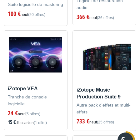
Logiciel de restauration
Suite logicielle de mastering
audio
100 €
neuf
(20 offres)
366 €
neuf
(36 offres)
iZotope VEA
iZotope Music
Production Suite 9
Tranche de console
logicielle
Autre pack d'effets et multi-
24 €
effets
neuf
(5 offres)
733 €
15 €
neuf
(25 offres)
d'occasion
(1 offre)
6