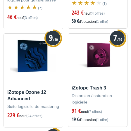
(1)
(7)
243 €
neuf
(4 offres)
46 €
neuf
(3 offres)
50 €
d'occasion
(1 offre)
9
7
/10
/10
iZotope Trash 3
iZotope Ozone 12
Distorsion / saturation
Advanced
logicielle
Suite logicielle de mastering
91 €
neuf
(7 offres)
229 €
neuf
(24 offres)
19 €
d'occasion
(1 offre)