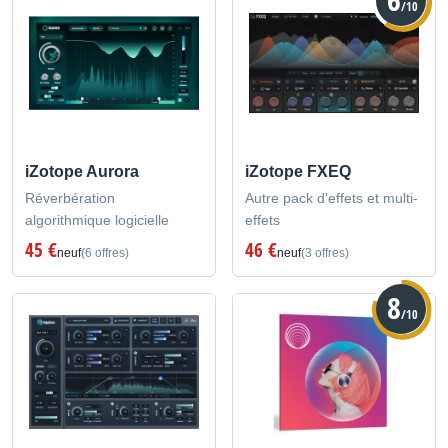
/10
iZotope Aurora
iZotope FXEQ
Réverbération
Autre pack d'effets et multi-
algorithmique logicielle
effets
45 €
46 €
neuf
(6 offres)
neuf
(3 offres)
8
/10