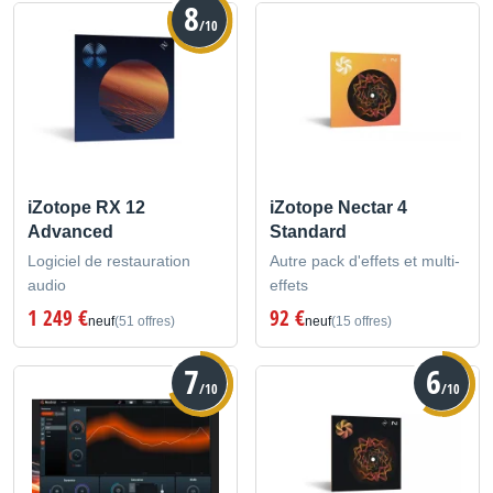
8
/10
iZotope RX 12
iZotope Nectar 4
Advanced
Standard
Logiciel de restauration
Autre pack d'effets et multi-
audio
effets
1 249 €
92 €
neuf
(51 offres)
neuf
(15 offres)
7
6
/10
/10