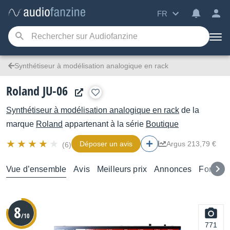
FR
Synthétiseur à modélisation analogique en rack
Roland JU-06
Synthétiseur à modélisation analogique en rack
de la
marque
Roland
appartenant à la série
Boutique
Déposer un avis
Argus 213,79 €
(6)
Vue d’ensemble
Avis
Meilleurs prix
Annonces
Forums
8
/10
771