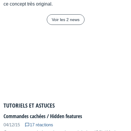
SQUARE, SAW buttons
ce concept très original.
SUB oscillator slider
NOISE slider
Voir les 2 news
HPF Section
CUTOFF FREQ slider
VCF Section
CUTOFF FREQ slider
RESONANCE slider
Polarity switch
ENV slider
LFO slider
KEY FOLLOW slider
VCA Section
Control signal switch
TUTORIELS ET ASTUCES
VCA level slider
Commandes cachées / Hidden features
ENV Section
04/12/15
17 réactions
Attack Time slider