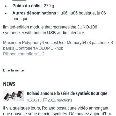
Poids du colis :
279 g
Autres dénominations :
ju06, ju06 boutique, ju 06
boutique
limited-edition module that recreates the JUNO-106
synthesizer with built-in USB audio interface
Maximum Polyphony4 voicesUser Memory64 (8 patches x 8
banks)ControllersVOLUME knob
Ribbon controllers 1, 2
LFO Section
Lire la suite
RATE slider
DELAY TIME slider
NEWS
DCO Section
Roland annonce la série de synthés Boutique
RANGE buttons 16', 8', 4'
LFO slider
01/10/15
2011 réactions
PWM slider
Il y a quelques jours, Roland postait une vidéo annonçant
PWM mode switch
une nouvelle série de mini-synthés. Découvrez aujourd’hui